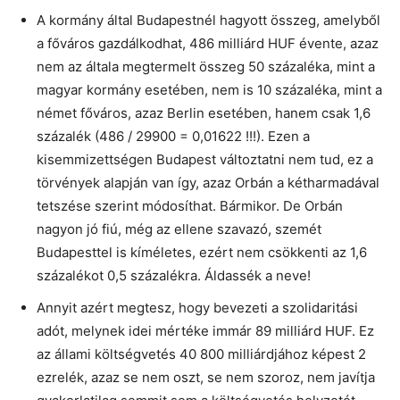
A kormány által Budapestnél hagyott összeg, amelyből
a főváros gazdálkodhat, 486 milliárd HUF évente, azaz
nem az általa megtermelt összeg 50 százaléka, mint a
magyar kormány esetében, nem is 10 százaléka, mint a
német főváros, azaz Berlin esetében, hanem csak 1,6
százalék (486 / 29900 = 0,01622 !!!). Ezen a
kisemmizettségen Budapest változtatni nem tud, ez a
törvények alapján van így, azaz Orbán a kétharmadával
tetszése szerint módosíthat. Bármikor. De Orbán
nagyon jó fiú, még az ellene szavazó, szemét
Budapesttel is kíméletes, ezért nem csökkenti az 1,6
százalékot 0,5 százalékra. Áldassék a neve!
Annyit azért megtesz, hogy bevezeti a szolidaritási
adót, melynek idei mértéke immár 89 milliárd HUF. Ez
az állami költségvetés 40 800 milliárdjához képest 2
ezrelék, azaz se nem oszt, se nem szoroz, nem javítja