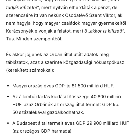
tudják kifizetni”
, mert nyilván elherdálták a pénzt, de
szerencsére itt van nekünk Csodatévő Szent Viktor, aki
nem hagyja, hogy magyar családok magyar gyermekeitől
Karácsonyék elvonják a falatot, mert ő „
akkor is kifizeti”
.
Tus. Minden szempontból.
És akkor jöjjenek az Orbán által utált adatok meg
táblázatok, azaz a szerinte közgazdasági hókuszpókusz
(kerekített számokkal):
Magyarország éves GDP-je 81 500 milliárd HUF.
Az államháztartás kiadási főösszege 40 800 milliárd
HUF, azaz Orbánék az ország által termelt GDP kb.
50 százalékával gazdálkodhatnak.
A Budapest által termelt éves GDP 29 900 milliárd HUF
(az országos GDP harmada).