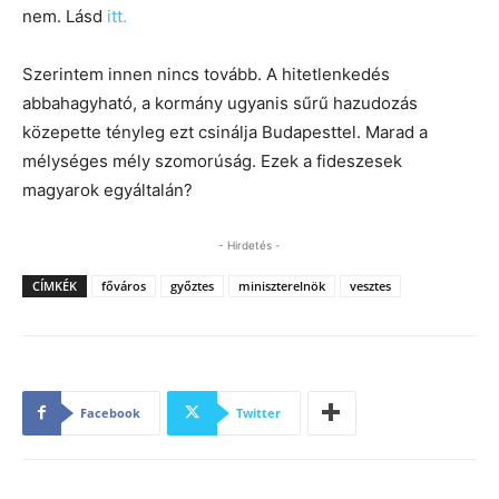
nem. Lásd
itt.
Szerintem innen nincs tovább. A hitetlenkedés
abbahagyható, a kormány ugyanis sűrű hazudozás
közepette tényleg ezt csinálja Budapesttel. Marad a
mélységes mély szomorúság. Ezek a fideszesek
magyarok egyáltalán?
- Hirdetés -
CÍMKÉK
főváros
győztes
miniszterelnök
vesztes
Facebook
Twitter