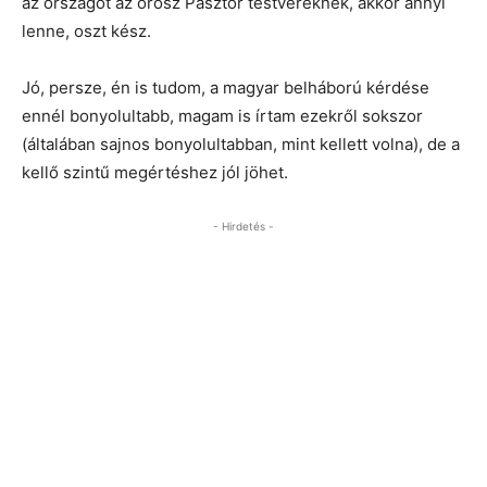
az országot az orosz Pásztor testvéreknek, akkor annyi
lenne, oszt kész.
Jó, persze, én is tudom, a magyar belháború kérdése
ennél bonyolultabb, magam is írtam ezekről sokszor
(általában sajnos bonyolultabban, mint kellett volna), de a
kellő szintű megértéshez jól jöhet.
- Hirdetés -