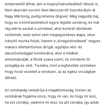
emberekből állhat, ami a megnyilvánulásaikból látszik is.
Nem akarnám sorolni őket Menczertől Szentkirályin át
Nagy Mártonig, pedig lehetne dögivel. Még nagyobb baj,
hogy ez a kontraszelekció egyre lejjebb szivárog, és már
rég elérte azokat a szinteket, ahol konkrét döntések
születnek, azaz sehol sem megegyezéses alapú, okos
irányító munka folyik, hanem a „kivagyiskodással” vegyes
makacs dilettantizmus dirigál, egyfajta véd- és
dacszövetséggel kombinálva, ahol a hibákat
elmismásolják, a főnök szava szent, és mindenki őt
szolgálja és védi. Tisztára, mint a legfelsőbb szinteken.
Hogy hová vezetett a rendszer, az az egész országban
látható.
Az ostobaság velejárója a magabiztosság, hiszen az
ostobának fogalma sincs, hogy mi van, és hogy mi lesz,
ha ezt csinálja, valamint mi lesz, ha azt csinálja, így aztán