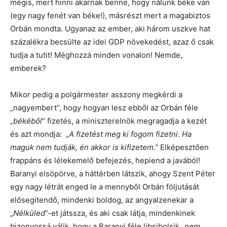
mégis, mert hinni akarnak benne, hogy nálunk béke van
(egy nagy fenét van béke!), másrészt mert a magabiztos
Orbán mondta. Ugyanaz az ember, aki három uszkve hat
százalékra becsülte az idei GDP növekedést, azaz ő csak
tudja a tutit! Méghozzá minden vonalon! Nemde,
emberek?
Mikor pedig a polgármester asszony megkérdi a
„nagyembert”, hogy hogyan lesz ebből az Orbán féle
„
békéből
” fizetés, a miniszterelnök megragadja a kezét
és azt mondja: „
A fizetést meg ki fogom fizetni. Ha
maguk nem tudják, én akkor is kifizetem.”
Elképesztően
frappáns és lélekemelő befejezés, hepiend a javából!
Baranyi elsöpörve, a háttérben látszik, ahogy Szent Péter
egy nagy létrát enged le a mennyből Orbán följutását
elősegítendő, mindenki boldog, az angyalzenekar a
„
Nélküled
”-et játssza, és aki csak látja, mindenkinek
bizonyossá válik, hogy a Baranyi féle libsibolsik „
nem