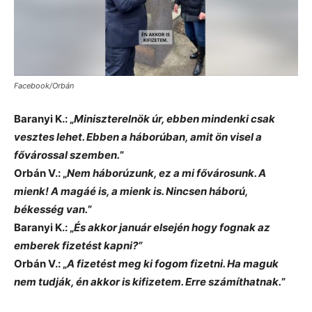
Facebook/Orbán
Baranyi K.: „
Miniszterelnök úr, ebben mindenki csak
vesztes lehet. Ebben a háborúban, amit ön visel a
fővárossal szemben.
”
Orbán V.: „
Nem háborúzunk, ez a mi fővárosunk. A
mienk! A magáé is, a mienk is. Nincsen háború,
békesség van.
”
Baranyi K.: „
És akkor január elsején hogy fognak az
emberek fizetést kapni?”
Orbán V.: „
A fizetést meg ki fogom fizetni. Ha maguk
nem tudják, én akkor is kifizetem. Erre számíthatnak.
”