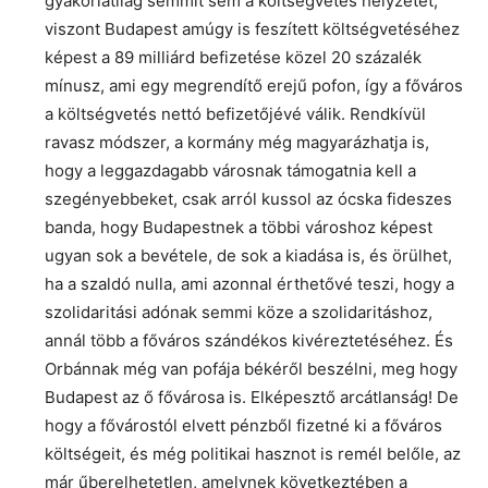
gyakorlatilag semmit sem a költségvetés helyzetét,
viszont Budapest amúgy is feszített költségvetéséhez
képest a 89 milliárd befizetése közel 20 százalék
mínusz, ami egy megrendítő erejű pofon, így a főváros
a költségvetés nettó befizetőjévé válik. Rendkívül
ravasz módszer, a kormány még magyarázhatja is,
hogy a leggazdagabb városnak támogatnia kell a
szegényebbeket, csak arról kussol az ócska fideszes
banda, hogy Budapestnek a többi városhoz képest
ugyan sok a bevétele, de sok a kiadása is, és örülhet,
ha a szaldó nulla, ami azonnal érthetővé teszi, hogy a
szolidaritási adónak semmi köze a szolidaritáshoz,
annál több a főváros szándékos kivéreztetéséhez. És
Orbánnak még van pofája békéről beszélni, meg hogy
Budapest az ő fővárosa is. Elképesztő arcátlanság! De
hogy a fővárostól elvett pénzből fizetné ki a főváros
költségeit, és még politikai hasznot is remél belőle, az
már űberelhetetlen, amelynek következtében a