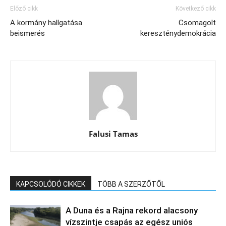
Előző cikk
Következő cikk
A kormány hallgatása
Csomagolt
beismerés
kereszténydemokrácia
Falusi Tamas
KAPCSOLÓDÓ CIKKEK
TÖBB A SZERZŐTŐL
A Duna és a Rajna rekord alacsony
vízszintje csapás az egész uniós