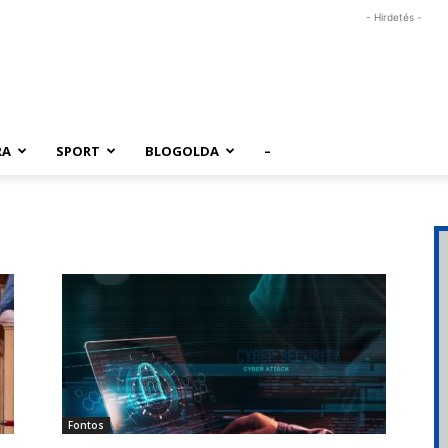
- Hirdetés -
RA
SPORT
BLOGOLDA
–
Fontos