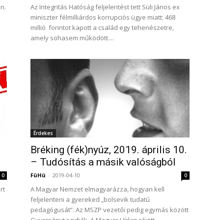
n.
Az Integritás Hatóság feljelentést tett Süli János ex
miniszter félmilliárdos korrupciós ügye miatt: 468
millió forintot kapott a család egy tehenészetre,
amely sohasem működött....
Érdekes
Bréking (fék)nyúz, 2019. április 10.
– Tudósítás a másik valóságból
FüHü
-
2019-04-10
0
0
rt
A Magyar Nemzet elmagyarázza, hogyan kell
feljelenteni a gyereked „bolsevik tudatú
pedagógusát”. Az MSZP vezetői pedig egymás között