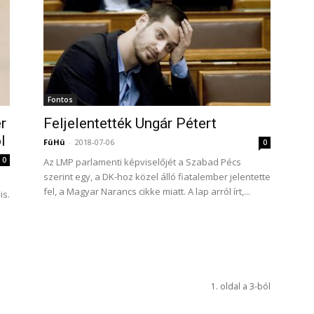
Fontos
r
Feljelentették Ungár Pétert
l
FüHü
-
2018-07-06
0
0
Az LMP parlamenti képviselőjét a Szabad Pécs
szerint egy, a DK-hoz közel álló fiatalember jelentette
fel, a Magyar Narancs cikke miatt. A lap arról írt,...
is.
1. oldal a 3-ból