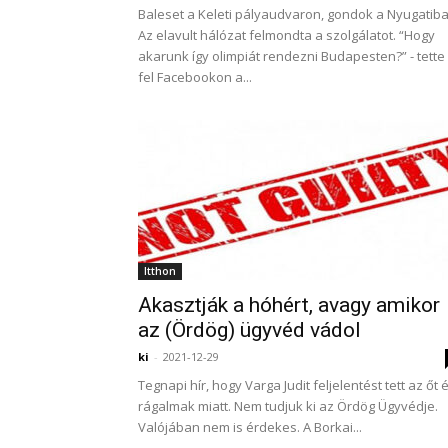
Baleset a Keleti pályaudvaron, gondok a Nyugatiba
Az elavult hálózat felmondta a szolgálatot. “Hogy
akarunk így olimpiát rendezni Budapesten?” - tette
fel Facebookon a...
Itthon
Akasztják a hóhért, avagy amikor
az (Ördög) ügyvéd vádol
ki
-
2021-12-29
Tegnapi hír, hogy Varga Judit feljelentést tett az őt é
rágalmak miatt. Nem tudjuk ki az Ördög Ügyvédje.
Valójában nem is érdekes. A Borkai...