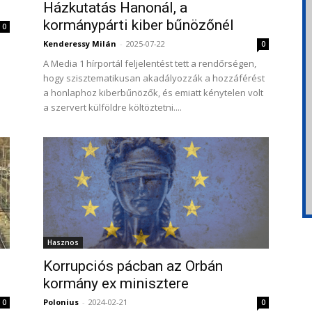
Házkutatás Hanonál, a
kormánypárti kiber bűnözőnél
0
Kenderessy Milán
-
2025-07-22
0
A Media 1 hírportál feljelentést tett a rendőrségen,
hogy szisztematikusan akadályozzák a hozzáférést
a honlaphoz kiberbűnözők, és emiatt kénytelen volt
a szervert külföldre költöztetni....
Hasznos
Korrupciós pácban az Orbán
kormány ex minisztere
Polonius
-
2024-02-21
0
0