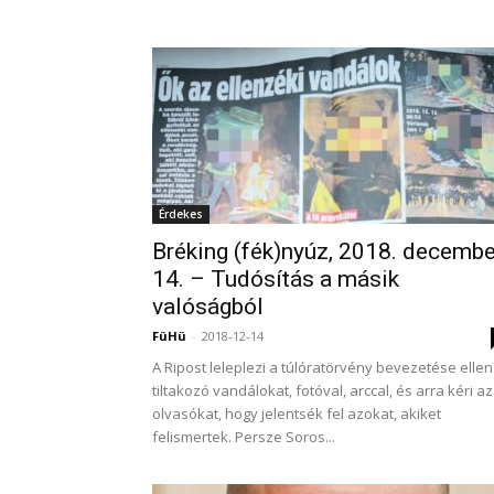
Érdekes
Bréking (fék)nyúz, 2018. decembe
14. – Tudósítás a másik
valóságból
FüHü
-
2018-12-14
A Ripost leleplezi a túlóratörvény bevezetése ellen
tiltakozó vandálokat, fotóval, arccal, és arra kéri az
olvasókat, hogy jelentsék fel azokat, akiket
felismertek. Persze Soros...