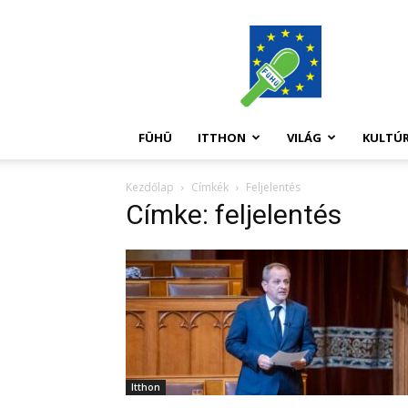
FüHü
FÜHÜ
ITTHON
VILÁG
KULTÚ
Kezdőlap
Címkék
Feljelentés
Címke: feljelentés
Itthon