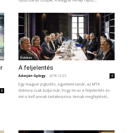
Gyurcsányt szidják. A Magyar Hírlap rájött,...
Érdekes
r
A feljelentés
Adorján György
-
2018-12-05
0
Egy magyar jogtudós, egyetemi tanár, az MTA
doktora csak tudja már, hogy mi az a feljelentés és
0
mit is kell annak tartalmaznia. Annak megfejtését...