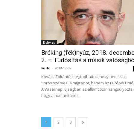
Érdekes
Bréking (fék)nyúz, 2018. decembe
2. – Tudósítás a másik valóságbó
FüHü
-
2018-12-02
Kovács Zoltántól megtudhattuk, hogy nem csak
Soros szervezi a migrációt, hanem az Európai Unió 
A Vasárnapi újságban az államtitkár hangsúlyozta,
hogy a humanitárius...
1
2
3