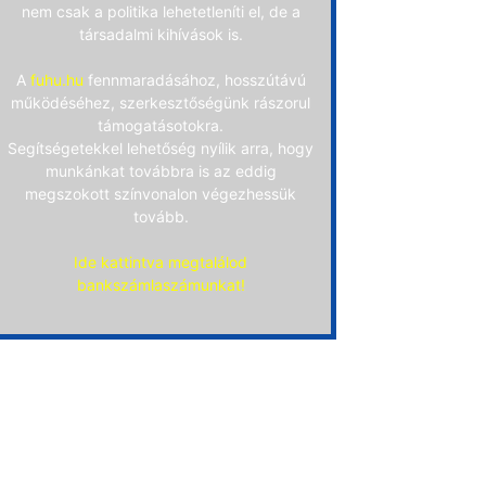
nem csak a politika lehetetleníti el, de a
társadalmi kihívások is.
A
fuhu.hu
fennmaradásához, hosszútávú
működéséhez, szerkesztőségünk rászorul
támogatásotokra.
Segítségetekkel lehetőség nyílik arra, hogy
munkánkat továbbra is az eddig
megszokott színvonalon végezhessük
tovább.
Ide kattintva megtalálod
bankszámlaszámunkat!