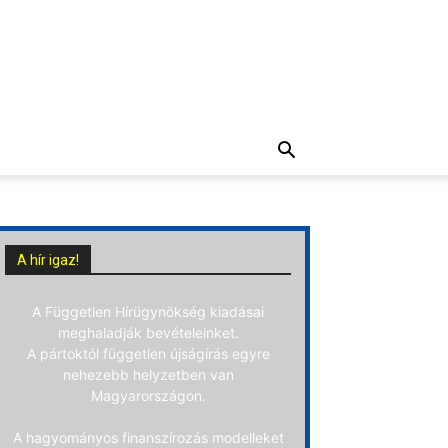
A hír igaz!
A Független Hírügynökség kiadásai
meghaladják bevételeinket.
A pártoktól független újságírás egyre
nehezebb helyzetben van
Magyarországon.
A hagyományos finanszírozás modelleket