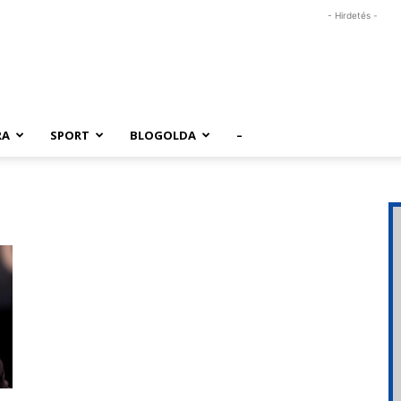
- Hirdetés -
RA
SPORT
BLOGOLDA
–