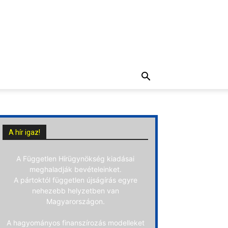
A hír igaz!
A Független Hírügynökség kiadásai
meghaladják bevételeinket.
A pártoktól független újságírás egyre
nehezebb helyzetben van
Magyarországon.
A hagyományos finanszírozás modelleket