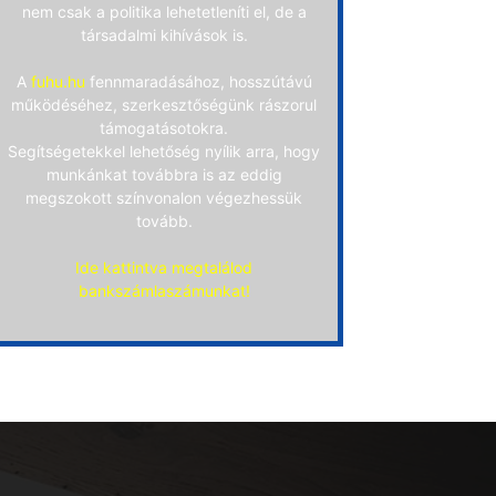
nem csak a politika lehetetleníti el, de a
társadalmi kihívások is.
A
fuhu.hu
fennmaradásához, hosszútávú
működéséhez, szerkesztőségünk rászorul
támogatásotokra.
Segítségetekkel lehetőség nyílik arra, hogy
munkánkat továbbra is az eddig
megszokott színvonalon végezhessük
tovább.
Ide kattintva megtalálod
bankszámlaszámunkat!