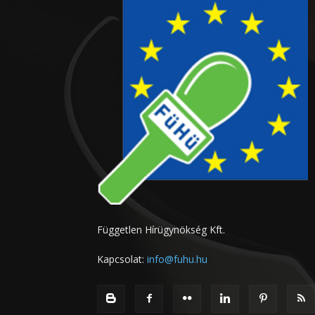
Független Hírügynökség Kft.
Kapcsolat:
info@fuhu.hu