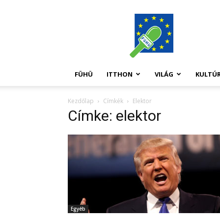
FüHü
FÜHÜ
ITTHON
VILÁG
KULTÚ
Kezdőlap
Címkék
Elektor
Címke: elektor
Egyéb