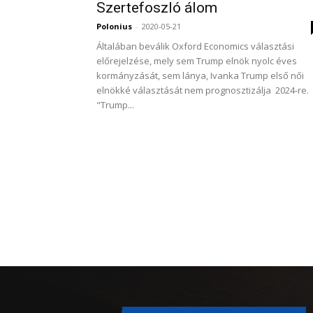
Szertefoszló álom
Polonius
-
2020-05-21
Általában beválik Oxford Economics választási
előrejelzése, mely sem Trump elnök nyolc éves
kormányzását, sem lánya, Ivanka Trump első női
elnökké választását nem prognosztizálja 2024-re.
"Trump...