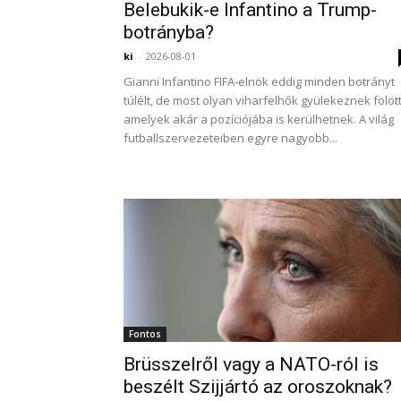
Belebukik-e Infantino a Trump-
botrányba?
ki
-
2026-08-01
Gianni Infantino FIFA‑elnök eddig minden botrányt
túlélt, de most olyan viharfelhők gyülekeznek fölöt
amelyek akár a pozíciójába is kerülhetnek. A világ
futballszervezeteiben egyre nagyobb...
Fontos
Brüsszelről vagy a NATO-ról is
beszélt Szijjártó az oroszoknak?