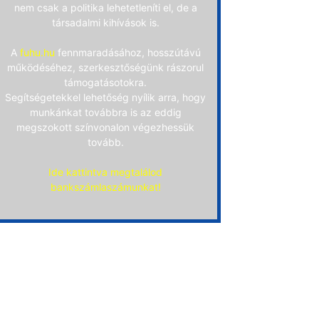
nem csak a politika lehetetleníti el, de a
társadalmi kihívások is.
A
fuhu.hu
fennmaradásához, hosszútávú
működéséhez, szerkesztőségünk rászorul
támogatásotokra.
Segítségetekkel lehetőség nyílik arra, hogy
munkánkat továbbra is az eddig
megszokott színvonalon végezhessük
tovább.
Ide kattintva megtalálod
bankszámlaszámunkat!