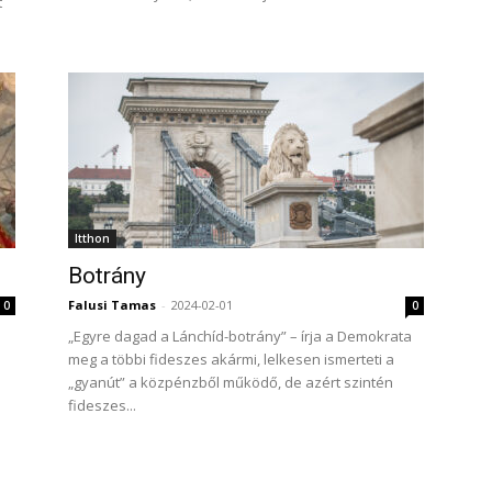
t
Itthon
Botrány
Falusi Tamas
-
2024-02-01
0
0
„Egyre dagad a Lánchíd-botrány” – írja a Demokrata
meg a többi fideszes akármi, lelkesen ismerteti a
„gyanút” a közpénzből működő, de azért szintén
fideszes...