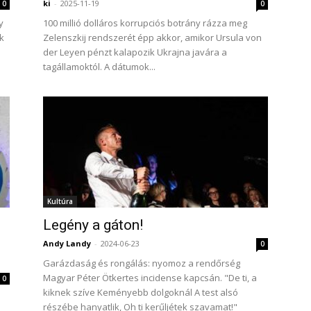
ki
-
2025-11-19
0
0
y
100 millió dolláros korrupciós botrány rázza meg
ak
Zelenszkij rendszerét épp akkor, amikor Ursula von
der Leyen pénzt kalapozik Ukrajna javára a
tagállamoktól. A dátumok...
Kultúra
Legény a gáton!
Andy Landy
-
2024-06-23
0
Garázdaság és rongálás: nyomoz a rendőrség
Magyar Péter Ötkertes incidense kapcsán. "De ti, a
0
kiknek szíve Keményebb dolgoknál A test alsó
részébe hanyatlik, Oh ti kerűljétek szavamat!"