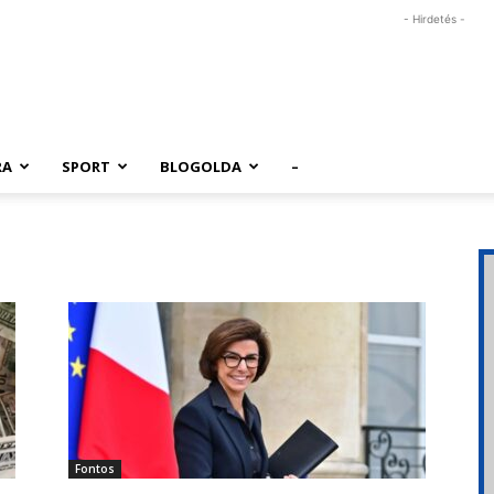
- Hirdetés -
RA
SPORT
BLOGOLDA
–
Fontos