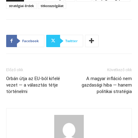
stratégiai érdek
titkosszolgálat
Facebook
Twitter
Előző cikk
Következő cikk
Orbán útja az EU-ból kifelé
A magyar infláció nem
vezet — a választás tétje
gazdasági hiba — hanem
történelmi
politikai stratégia