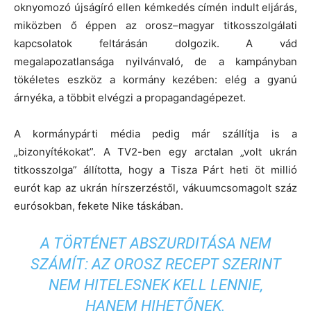
oknyomozó újságíró ellen kémkedés címén indult eljárás,
miközben ő éppen az orosz–magyar titkosszolgálati
kapcsolatok feltárásán dolgozik. A vád
megalapozatlansága nyilvánvaló, de a kampányban
tökéletes eszköz a kormány kezében: elég a gyanú
árnyéka, a többit elvégzi a propagandagépezet.
A kormánypárti média pedig már szállítja is a
„bizonyítékokat”. A TV2-ben egy arctalan „volt ukrán
titkosszolga” állította, hogy a Tisza Párt heti öt millió
eurót kap az ukrán hírszerzéstől, vákuumcsomagolt száz
eurósokban, fekete Nike táskában.
A TÖRTÉNET ABSZURDITÁSA NEM
SZÁMÍT: AZ OROSZ RECEPT SZERINT
NEM HITELESNEK KELL LENNIE,
HANEM HIHETŐNEK.