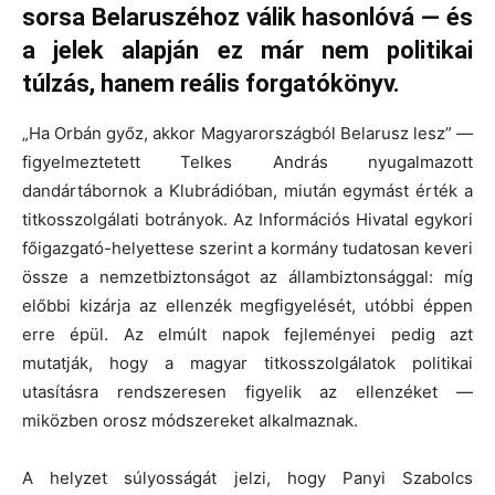
sorsa Belaruszéhoz válik hasonlóvá — és
a jelek alapján ez már nem politikai
túlzás, hanem reális forgatókönyv.
„Ha Orbán győz, akkor Magyarországból Belarusz lesz” —
figyelmeztetett Telkes András nyugalmazott
dandártábornok a Klubrádióban, miután egymást érték a
titkosszolgálati botrányok. Az Információs Hivatal egykori
főigazgató-helyettese szerint a kormány tudatosan keveri
össze a nemzetbiztonságot az állambiztonsággal: míg
előbbi kizárja az ellenzék megfigyelését, utóbbi éppen
erre épül. Az elmúlt napok fejleményei pedig azt
mutatják, hogy a magyar titkosszolgálatok politikai
utasításra rendszeresen figyelik az ellenzéket —
miközben orosz módszereket alkalmaznak.
A helyzet súlyosságát jelzi, hogy Panyi Szabolcs