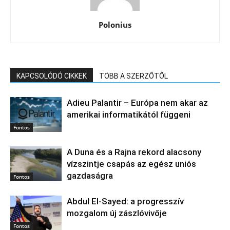
Polonius
KAPCSOLÓDÓ CIKKEK
TÖBB A SZERZŐTŐL
Adieu Palantir – Európa nem akar az
amerikai informatikától függeni
Fontos
A Duna és a Rajna rekord alacsony
vízszintje csapás az egész uniós
gazdaságra
Fontos
Abdul El‑Sayed: a progresszív
mozgalom új zászlóvivője
Fontos