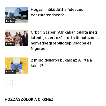
Hogyan működött a fideszes
cenzúrarendszer?
Fontos
Orbán Gáspár “Afrikában találta meg
Istent”, ezért szállította őt hatszor is
honvédségi repülőgép Csádba és
Fontos
Nigerbe
2 millió dolláros bukás: az AI írta a
krimit?
Kultúra
HOZZÁSZÓLOK A CIKKHEZ