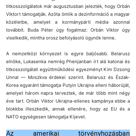
titkosszolgálatok már augusztusban jelezték, hogy Orbán
Viktort támogatják. Azóta ömlik a dezinformáció a magyar
közéletbe, amelyet a kormánypárti média azonnal
továbbít. Buda Péter úgy fogalmaz: Orbán Viktor úgy
viselkedik, mintha orosz befolyásoló ügynök lenne.
A nemzetközi környezet is egyre baljósabb. Belarusz
elnöke, Lukasenka nemrég Phenjanban írt alá katonai és
titkosszolgálati együttműködési egyezményt Kim Dzsong
Unnal — Moszkva érdekei szerint. Belarusz és Észak-
Korea egyaránt támogatja Putyin Ukrajna elleni háborúját,
amelyet három napra terveztek, de már több mint négy
éve tart. Orbán Viktor Ukrajna-ellenes kampánya ebbe a
blokkba illeszkedik, annak ellenére, hogy az EU és a
NATO egységesen támogatja Kijevet.
Az amerikai törvényhozásban