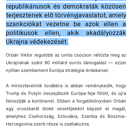
republikánusok és demokraták közösen
terjesztenek elő törvényjavaslatot, amely
szankciókat vezetne be azok ellen a
politikusok ellen, akik akadályozzák
Ukrajna védekezését.
Orbán Viktor legutóbb az uniós csúcson vétózta meg az
Ukrajnának szánt 90 milliárd eurós támogatást — ezzel
nyíltan szembement Európa stratégiai érdekeivel.
A miniszterelnök továbbra is abban reménykedik, hogy
Trump és Putyin összejátszik Európa feje fölött, és újra
felosztják a kontinenst. Ebben a forgatókönyvben Orbán
egy oroszbarát blokk vezetőjeként képzeli el magát,
amelyhez Csehország, Szlovákia, Szerbia és Bosznia-
Hercegovina szerb része is csatlakozna.