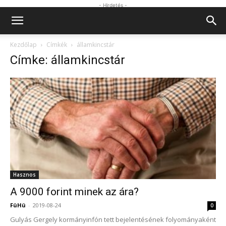
- Hirdetés -
Kezdőlap
Címkék
államkincstár
Címke: államkincstár
Hasznos
A 9000 forint minek az ára?
FüHü
-
2019-08-24
0
Gulyás Gergely kormányinfón tett bejelentésének folyományaként