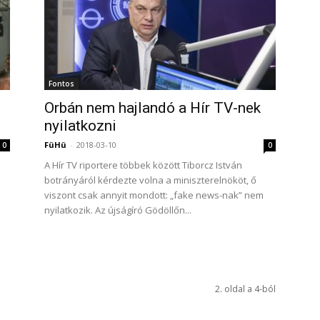
Fontos
Orbán nem hajlandó a Hír TV-nek
nyilatkozni
FüHü
-
2018-03-10
0
0
A Hír TV riportere többek között Tiborcz István
botrányáról kérdezte volna a miniszterelnököt, ő
viszont csak annyit mondott: „fake news-nak” nem
nyilatkozik. Az újságíró Gödöllőn...
2. oldal a 4-ból