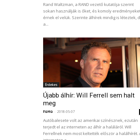
Rand Waltzman, a RAND vezető kutatója szerint
sokan használják is őket, és komoly eredményeke
érnek el velük. Szerinte álhírek mindig is léteztek, 
a...
Érdekes
Újabb álhír: Will Ferrell sem halt
meg
FüHü
-
2018-05-07
Autóbalesete volt az amerikai színésznek, ezután
terjedt el az interneten az álhír a haláláról. Will
Ferrellnek nem most keltették először a halálhírét.