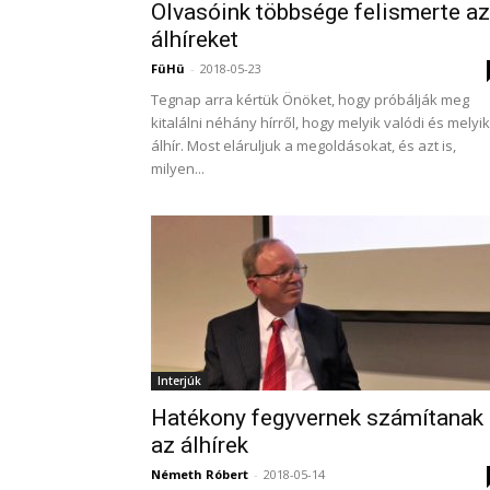
Olvasóink többsége felismerte az
álhíreket
FüHü
-
2018-05-23
Tegnap arra kértük Önöket, hogy próbálják meg
kitalálni néhány hírről, hogy melyik valódi és melyik
álhír. Most eláruljuk a megoldásokat, és azt is,
milyen...
Interjúk
Hatékony fegyvernek számítanak
az álhírek
Németh Róbert
-
2018-05-14