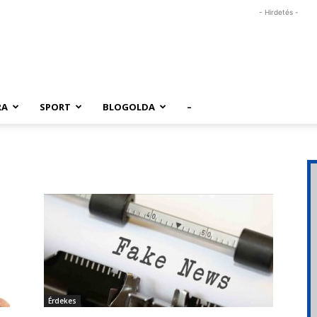
- Hirdetés -
RA
SPORT
BLOGOLDA
–
Érdekes