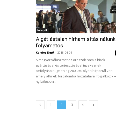
Interjúk
A gátlástalan hírhamisítás nálunk
folyamatos
Kardos Ernő
-
2018-04-04
A magyar választást az oroszok hamis hírek
gyártásával és terjesztésével igyekeznek
befolyásolni. Jelenleg 200-250 olyan hírportál van,
amely álhírek forgalomba hozatalával foglalkozik –
nyilatkozza...
1
2
3
4