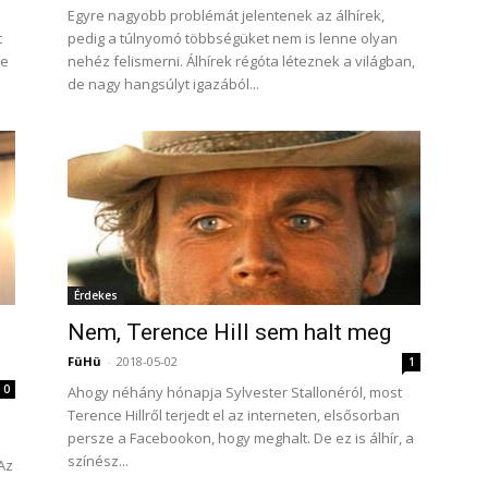
Egyre nagyobb problémát jelentenek az álhírek,
t
pedig a túlnyomó többségüket nem is lenne olyan
de
nehéz felismerni. Álhírek régóta léteznek a világban,
de nagy hangsúlyt igazából...
Érdekes
Nem, Terence Hill sem halt meg
FüHü
-
2018-05-02
1
0
Ahogy néhány hónapja Sylvester Stallonéról, most
Terence Hillről terjedt el az interneten, elsősorban
persze a Facebookon, hogy meghalt. De ez is álhír, a
színész...
 Az