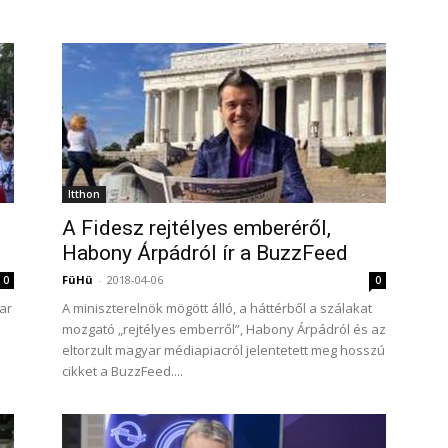
Itthon
A Fidesz rejtélyes emberéről,
Habony Árpádról ír a BuzzFeed
FüHü
-
2018-04-06
0
0
ar
A miniszterelnök mögött álló, a háttérből a szálakat
mozgató „rejtélyes emberről”, Habony Árpádról és az
eltorzult magyar médiapiacról jelentetett meg hosszú
cikket a BuzzFeed....