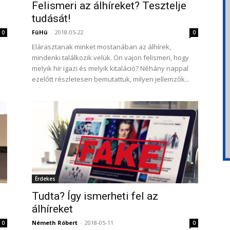
Felismeri az álhíreket? Tesztelje
tudását!
FüHü
-
2018-05-22
0
0
Elárasztanak minket mostanában az álhírek,
mindenki találkozik velük. Ön vajon felismeri, hogy
melyik hír igazi és melyik kitaláció? Néhány nappal
ezelőtt részletesen bemutattuk, milyen jellemzők...
Érdekes
Tudta? Így ismerheti fel az
álhíreket
Németh Róbert
-
2018-05-11
0
0