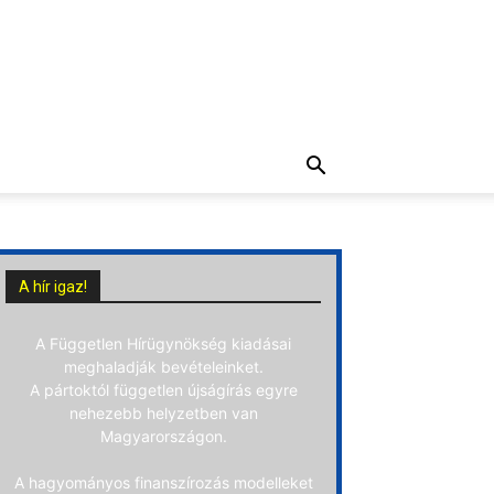
A hír igaz!
A Független Hírügynökség kiadásai
meghaladják bevételeinket.
A pártoktól független újságírás egyre
nehezebb helyzetben van
Magyarországon.
A hagyományos finanszírozás modelleket