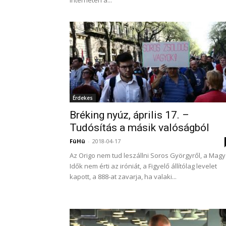
interneten a...
Érdekes
Bréking nyúz, április 17. –
Tudósítás a másik valóságból
FüHü
-
2018-04-17
Az Origo nem tud leszállni Soros Györgyről, a Magy
Idők nem érti az iróniát, a Figyelő állítólag levelet
kapott, a 888-at zavarja, ha valaki...