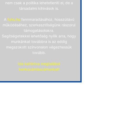
nem csak a politika lehetetleníti el, de a
társadalmi kihívások is.
A
fuhu.hu
fennmaradásához, hosszútávú
működéséhez, szerkesztőségünk rászorul
támogatásotokra.
Segítségetekkel lehetőség nyílik arra, hogy
munkánkat továbbra is az eddig
megszokott színvonalon végezhessük
tovább.
Ide kattintva megtalálod
bankszámlaszámunkat!