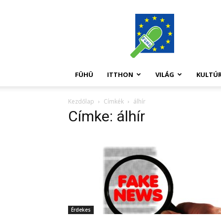
FüHü
FÜHÜ
ITTHON
VILÁG
KULTÚ
Kezdőlap
Címkék
álhír
Címke: álhír
Érdekes