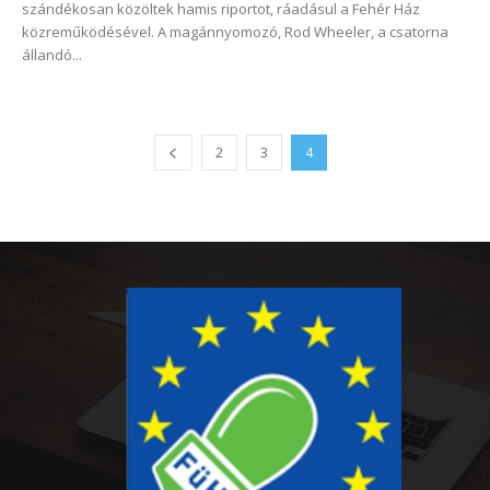
szándékosan közöltek hamis riportot, ráadásul a Fehér Ház
közreműködésével. A magánnyomozó, Rod Wheeler, a csatorna
állandó...
2
3
4