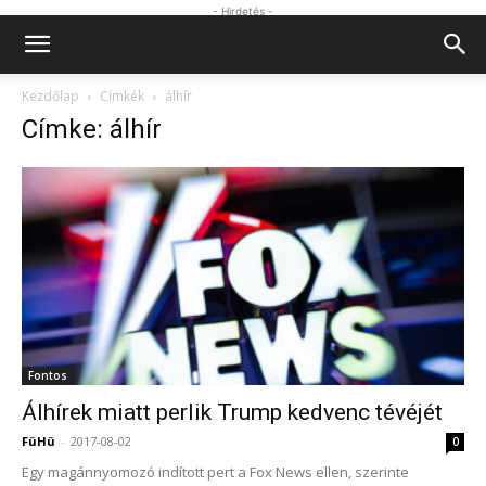
- Hirdetés -
Kezdőlap
Címkék
álhír
Címke: álhír
Fontos
Álhírek miatt perlik Trump kedvenc tévéjét
FüHü
-
2017-08-02
0
Egy magánnyomozó indított pert a Fox News ellen, szerinte