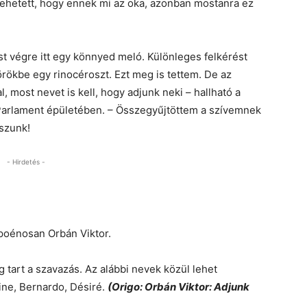
i lehetett, hogy ennek mi az oka, azonban mostanra ez
 végre itt egy könnyed meló. Különleges felkérést
örökbe egy rinocéroszt. Ezt meg is tettem. De az
 most nevet is kell, hogy adjunk neki – hallható a
Parlament épületében. – Összegyűjtöttem a szívemnek
sszunk!
- Hirdetés -
poénosan Orbán Viktor.
g tart a szavazás. Az alábbi nevek közül lehet
oine, Bernardo, Désiré.
(Origo: Orbán Viktor: Adjunk