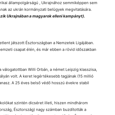
erikai állampolgárságú , Ukrajnához semmiképpen sem
snak az ukrán kormányzati belügyek megvitatására.
ezik Ukrajnában a magyarok elleni kampányt).
­lent ját­szott Ész­t­or­szág­ban a Nem­ze­tek Li­gá­já­ban.
 nem­zeti csa­pat élén, és már ebben a rövid idő­szak­ban
a válogatottban Willi Orbán, a német Leipzig klasszisa,
ályán volt. A keret legértékesebb tagjának (15 millió
 panasz. A 25 éves belső védő hosszú évekre stabil
rkolókat szintén dicséret illeti, hiszen mindhárom
rszág, Észtország) nagy számban buzdították a