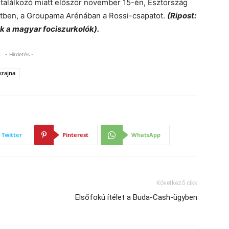
s találkozó miatt először november 15-én, Észtország
zetben, a Groupama Arénában a Rossi-csapatot.
(Ripost:
a ma­gyar fo­ci­szur­ko­lók).
- Hirdetés -
krajna
Twitter
Pinterest
WhatsApp
Következő cikk
Elsőfokú ítélet a Buda-Cash-ügyben