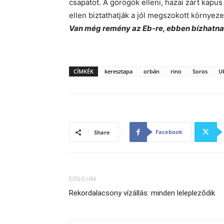
csapatot. A görögök elleni, hazai zárt kapu
ellen biztathatják a jól megszokott környe
Van még re­mény az Eb-re, ebben bíz­hat­nak 
CÍMKÉK
keresztapa
orbán
rino
Soros
U
Facebook
Share
Előző cikk
Rekordalacsony vízállás: minden lelepleződik