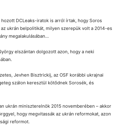
ozott DCLeaks-iratok is arról írtak, hogy Soros
az ukrán belpolitikát, milyen szerepük volt a 2014-es
mány megalakulásában…
örgy elszántan dolgozott azon, hogy a neki
nában.
etes, Jevhen Bisztrickij, az OSF korábbi ukrajnai
geteg szálon keresztül kötődnek Sorosék, és
zman ukrán miniszterelnök 2015 novemberében – akkor
örggyel, hogy megvitassák az ukrán reformokat, azon
ósági reformot.