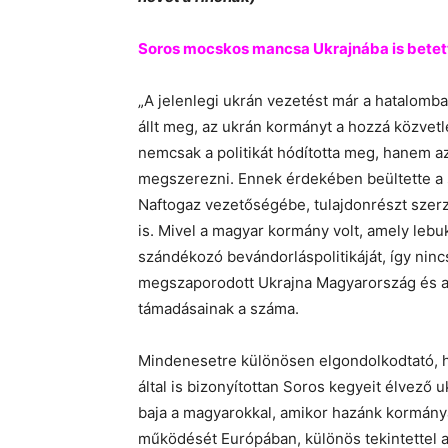
Soros mocskos mancsa Ukrajnába is betett
„A jelenlegi ukrán vezetést már a hatalomba
állt meg, az ukrán kormányt a hozzá közvetl
nemcsak a politikát hódította meg, hanem az 
megszerezni. Ennek érdekében beültette a sa
Naftogaz vezetőségébe, tulajdonrészt szer
is. Mivel a magyar kormány volt, amely lebu
szándékozó bevándorláspolitikáját, így nin
megszaporodott Ukrajna Magyarország és a 
támadásainak a száma.
Mindenesetre különösen elgondolkodtató, 
által is bizonyítottan Soros kegyeit élvező
baja a magyarokkal, amikor hazánk kormánya 
működését Európában, különös tekintettel a