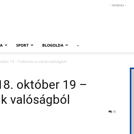
- Hirdetés -
RA
SPORT
BLOGOLDA
–
któber 19 – Tudósítás a másik valóságból
18. október 19 –
ik valóságból
0