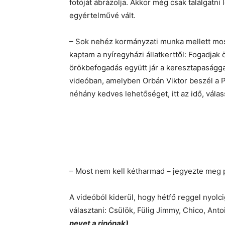
fotóját ábrázolja. Akkor még csak találgatn
egyértelművé vált.
– Sok nehéz kormányzati munka mellett most
kaptam a nyíregyházi állatkerttől: Fogadjak 
örökbefogadás együtt jár a keresztapasággal,
videóban, amelyben Orbán Viktor beszél a 
néhány kedves lehetőséget, itt az idő, vála
– Most nem kell kétharmad – jegyezte meg 
A videóból kiderül, hogy hétfő reggel nyolci
választani: Csülök, Fülig Jimmy, Chico, Ant
nevet a rinónak)