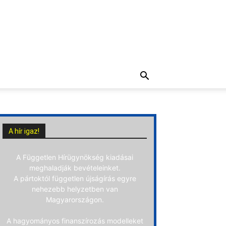
A hír igaz!
A Független Hírügynökség kiadásai
meghaladják bevételeinket.
A pártoktól független újságírás egyre
nehezebb helyzetben van
Magyarországon.
A hagyományos finanszírozás modelleket