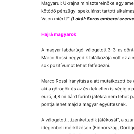
Magyarul: Ukrajna miniszterelnöke egy am
kötődő pénzügyi spekulánst tartott alkalma
Vajon miért?”
(Lokál: Soros emberei szerv
Hajrá magyarok
A ma­gyar lab­da­rúgó-vá­lo­ga­tott 3-3-as dön­tet
Marco Rossi ne­gye­dik ta­lál­ko­zója volt ez a
sok po­zi­tí­vu­mot lehet fel­fe­dezni.
Marco Rossi irányítása alatt mutatkozott be 
aki a görögök és az észtek ellen is végig a p
euró, 4,8 milliárd forint) játékra nem lehet
pontja lehet majd a magyar együttesnek.
A válogatott „tizenkettedik játékosát”, a szu
idegenbeli mérkőzésen (Finnország, Görögo