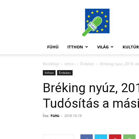
FüHü
FÜHÜ
ITTHON
VILÁG
KULTÚ
Kezdőlap
Itthon
Érdekes
Bréking nyúz, 2018. o
Itthon
Érdekes
Bréking nyúz, 20
Tudósítás a más
Írta:
FüHü
-
2018-10-19