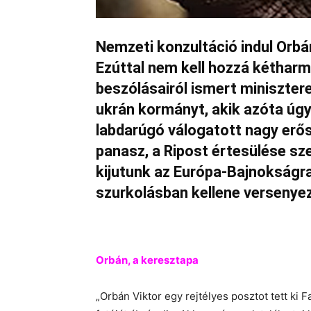
Nemzeti konzultáció indul Orbá
Ezúttal nem kell hozzá kétharm
beszólásairól ismert minisztere
ukrán kormányt, akik azóta úgy
labdarúgó válogatott nagy erős
panasz, a Ripost értesülése sz
kijutunk az Európa-Bajnokságra
szurkolásban kellene versenye
Orbán, a keresztapa
„Orbán Viktor egy rejtélyes posztot tett ki