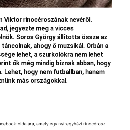
n Viktor rinocéroszának nevéről.
ad, jegyezte meg a vicces
lnök. Soros György állította össze az
 táncolnak, ahogy ő muzsikál. Orbán a
sége lehet, a szurkolókra nem lehet
erint ők még mindig bíznak abban, hogy
. Lehet, hogy nem futballban, hanem
znünk más országokkal.
 Facebook-oldalára, amely egy nyíregyházi rinocérosz