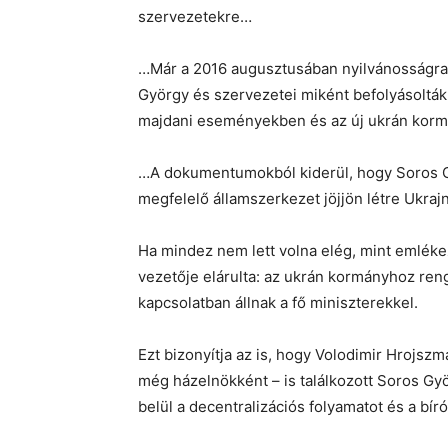
szervezetekre…
…Már a 2016 augusztusában nyilvánosságra h
György és szervezetei miként befolyásolták 
majdani eseményekben és az új ukrán kor
…A dokumentumokból kiderül, hogy Soros Gy
megfelelő államszerkezet jöjjön létre Ukraj
Ha mindez nem lett volna elég, mint emlékez
vezetője elárulta: az ukrán kormányhoz ren
kapcsolatban állnak a fő miniszterekkel.
Ezt bizonyítja az is, hogy Volodimir Hrojs
még házelnökként – is találkozott Soros Gy
belül a decentralizációs folyamatot és a bír