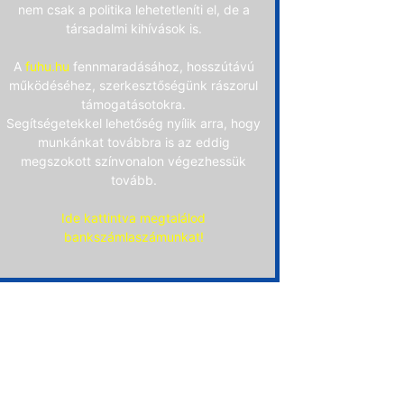
nem csak a politika lehetetleníti el, de a
társadalmi kihívások is.
A
fuhu.hu
fennmaradásához, hosszútávú
működéséhez, szerkesztőségünk rászorul
támogatásotokra.
Segítségetekkel lehetőség nyílik arra, hogy
munkánkat továbbra is az eddig
megszokott színvonalon végezhessük
tovább.
Ide kattintva megtalálod
bankszámlaszámunkat!