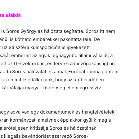
e a lábát
 is Soros György és hálózata segítette. Soros itt nem
enül is köthető emberekkel pakoltatta tele. De
üzleti szféra kulcspozícióit is igyekezett
ját embereit az egyik legnagyobb állami vállalat, a
zett az IT-szektorban, és tervezi a mezőgazdaságban
ktatta Soros hálózatát és annak Európát romba dönteni
cs azon mit csodálkozunk, hogy az utóbbi időben
kárpátaljai magyar kisebbség elleni agresszív
hogy adva van egy dokumentumok és hangfelvételek
 ukrán kormányzat, amelynek épp akkor gyűlik meg a
erőteljesen kritizálja Soros és hálózatának
z illegális bevándorlást szervező Soros-