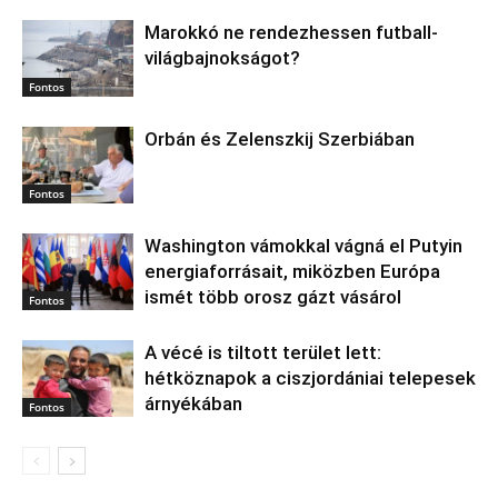
Marokkó ne rendezhessen futball-
világbajnokságot?
Fontos
Orbán és Zelenszkij Szerbiában
Fontos
Washington vámokkal vágná el Putyin
energiaforrásait, miközben Európa
ismét több orosz gázt vásárol
Fontos
A vécé is tiltott terület lett:
hétköznapok a ciszjordániai telepesek
árnyékában
Fontos