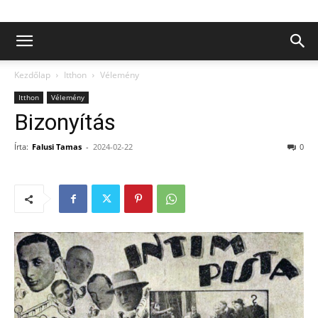
Kezdőlap
Itthon
Vélemény
Itthon
Vélemény
Bizonyítás
Írta:
Falusi Tamas
-
2024-02-22
0