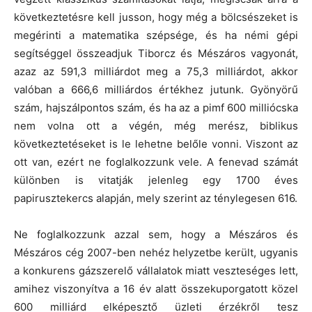
következtetésre kell jusson, hogy még a bölcsészeket is
megérinti a matematika szépsége, és ha némi gépi
segítséggel összeadjuk Tiborcz és Mészáros vagyonát,
azaz az 591,3 milliárdot meg a 75,3 milliárdot, akkor
valóban a 666,6 milliárdos értékhez jutunk. Gyönyörű
szám, hajszálpontos szám, és ha az a pimf 600 milliócska
nem volna ott a végén, még merész, biblikus
következtetéseket is le lehetne belőle vonni. Viszont az
ott van, ezért ne foglalkozzunk vele. A fenevad számát
különben is vitatják jelenleg egy 1700 éves
papirusztekercs alapján, mely szerint az ténylegesen 616.
Ne foglalkozzunk azzal sem, hogy a Mészáros és
Mészáros cég 2007-ben nehéz helyzetbe került, ugyanis
a konkurens gázszerelő vállalatok miatt veszteséges lett,
amihez viszonyítva a 16 év alatt összekuporgatott közel
600 milliárd elképesztő üzleti érzékről tesz