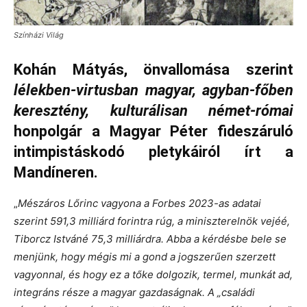
Színházi Világ
Kohán Mátyás, önvallomása szerint
lélekben-virtusban magyar, agyban-főben
keresztény, kulturálisan német-római
honpolgár a Magyar Péter fideszáruló
intimpistáskodó pletykáiról írt a
Mandíneren.
„
Mészáros Lőrinc vagyona a Forbes 2023-as adatai
szerint 591,3 milliárd forintra rúg, a miniszterelnök vejéé,
Tiborcz Istváné 75,3 milliárdra. Abba a kérdésbe bele se
menjünk, hogy mégis mi a gond a jogszerűen szerzett
vagyonnal, és hogy ez a tőke dolgozik, termel, munkát ad,
integráns része a magyar gazdaságnak. A „családi