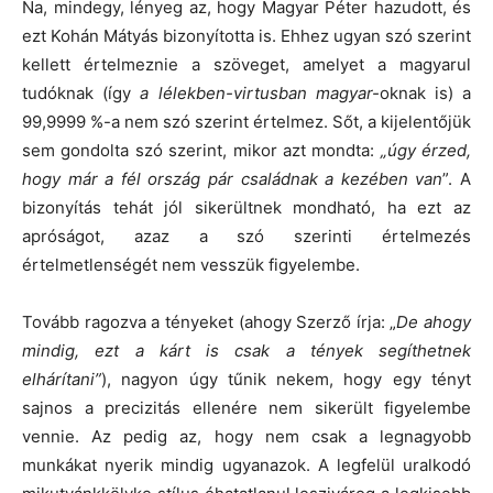
Na, mindegy, lényeg az, hogy Magyar Péter hazudott, és
ezt Kohán Mátyás bizonyította is. Ehhez ugyan szó szerint
kellett értelmeznie a szöveget, amelyet a magyarul
tudóknak (így
a lélekben-virtusban magyar-
oknak is) a
99,9999 %-a nem szó szerint értelmez. Sőt, a kijelentőjük
sem gondolta szó szerint, mikor azt mondta:
„úgy érzed,
hogy már a fél ország pár családnak a kezében van
”. A
bizonyítás tehát jól sikerültnek mondható, ha ezt az
apróságot, azaz a szó szerinti értelmezés
értelmetlenségét nem vesszük figyelembe.
Tovább ragozva a tényeket (ahogy Szerző írja: „
De ahogy
mindig, ezt a kárt is csak a tények segíthetnek
elhárítani”
), nagyon úgy tűnik nekem, hogy egy tényt
sajnos a precizitás ellenére nem sikerült figyelembe
vennie. Az pedig az, hogy nem csak a legnagyobb
munkákat nyerik mindig ugyanazok. A legfelül uralkodó