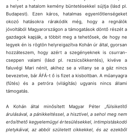
a helyet a hatalom kemény büntetésekkel sújtja (lásd pl.
Budapest). Ezen káros, hatalmas egyenlőtlenségeket
okozó hatásokra rárakódik még, hogy a regnálók
jóvoltából Magyarországon a támogatások döntő részét a
gazdagok kapják, a többit meg a tehetősek, de hogy ne
legyek én is rögtön helyreigazítva Kohán úr által, gyorsan
hozzáteszem, hogy azért a szegényeknek is csurran-
cseppen valami (lásd pl. rezsicsökkentés), kivéve a
faluvégi Mari nénit, akihez se a villany se a gáz nincs
bevezetve, bár ÁFÁ-t ő is fizet a kisboltban. A műanyagra
(fűtés) és a petróra (világítás) ugyanis nincs állami
támogatás.
A Kohán által minősített Magyar Péter „
fülsiketítő
árulásával, a pánikkeltéssel, a hisztivel, a sehol meg nem
erősíthető kegyelemügyi értesülésekkel, intimpistáskodó
pletykáival, az abból született cikkekkel, és az ezekből