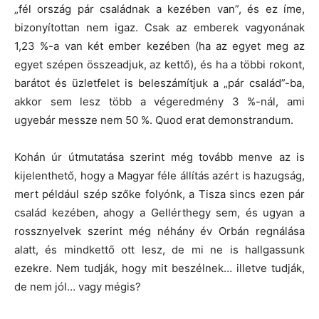
„fél ország pár családnak a kezében van”, és ez íme,
bizonyítottan nem igaz. Csak az emberek vagyonának
1,23 %-a van két ember kezében (ha az egyet meg az
egyet szépen összeadjuk, az kettő), és ha a többi rokont,
barátot és üzletfelet is beleszámítjuk a „pár család”-ba,
akkor sem lesz több a végeredmény 3 %-nál, ami
ugyebár messze nem 50 %. Quod erat demonstrandum.
Kohán úr útmutatása szerint még tovább menve az is
kijelenthető, hogy a Magyar féle állítás azért is hazugság,
mert például szép szőke folyónk, a Tisza sincs ezen pár
család kezében, ahogy a Gellérthegy sem, és ugyan a
rossznyelvek szerint még néhány év Orbán regnálása
alatt, és mindkettő ott lesz, de mi ne is hallgassunk
ezekre. Nem tudják, hogy mit beszélnek… illetve tudják,
de nem jól… vagy mégis?