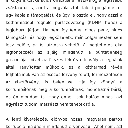
mikutyánkkölyke stílus óhatatlanul leszivárog a legkisebb
zsákfaluba is, ahol a megválasztott falusi polgármester
úgy kapja a támogatást, és úgy is osztja el, hogy azzal a
kétharmaddal regnáló pártszövetség (KDNP, hehe) a
legjobban járjon. Ha nem így tenne, nincs pénz, nincs
támogatás, és hogy legközelebb már polgármester sem
lesz belőle, az is biztosra vehető. A megtehetés oka
legföntebbtől az aljáig mindenütt a büntetlenség
garanciája, mivel az összes fék és ellensúly a regnálók
által irányítottan működik, és a kétharmad révén
teljhatalmuk van az összes törvény felett, természetesen
az alaptörvényt is beleértve. Hja így könnyű a
korrumpálónak meg a korrumpáltnak, mondhatná bárki,
és én mondom is. Hogy ennek sok hatása nincs, azt
egyrészt tudom, másrészt nem tehetek róla.
A fenti kivételezés, előnybe hozás, magyarán pártos
korrupció majdnem mindenütt érvényesül. Ahol nem, azt