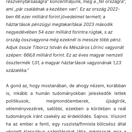
részvénytársaságra” koncentráljunk, meg a „fél országra”,
ami „pár családnak a kezében van”. Ez az ország 2022-
ben 66 ezer milliárd forint jövedelmet termelt; a
háztartások pénzügyi megtakarításai 2023 második
negyedévében 54 ezer milliárd forintra rúgtak, s az
ország összvagyona még ezeknél is messze több pénz.
Adjuk össze Tiborcz István és Mészáros Lőrinc vagyonát
szépen: 666,6 milliárd forint. Ez az éves magyar nemzeti
össztermék 1,01, a magyar háztartások vagyonának 1,23
százaléka.”
A gond az, hogy mostanában, de ahogy nézem, korábban
is, inkább a humán tudományokban jeleskedők lettek
politikusok, megmondóemberek, újságírók,
véleményvezérek, satöbbi, ezekben a körökben a reál
tudományok iránt csekély az érdeklődés. Sajnos. Viszont
ha az ember a fenti, egy ruszista/finnista bölcsész által
végzett klasszikus számításokat látja, mégiscsak arra a