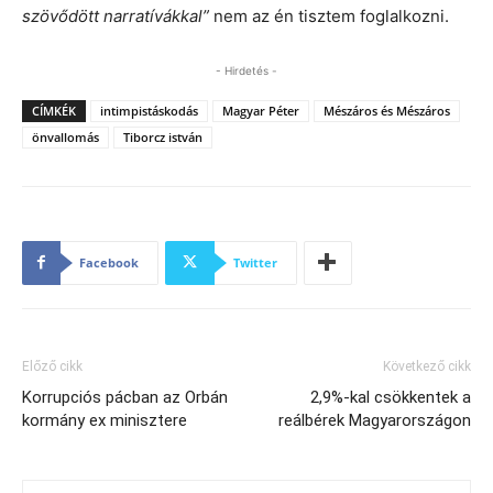
szövődött narratívákkal”
nem az én tisztem foglalkozni.
- Hirdetés -
CÍMKÉK
intimpistáskodás
Magyar Péter
Mészáros és Mészáros
önvallomás
Tiborcz istván
Facebook
Twitter
Előző cikk
Következő cikk
Korrupciós pácban az Orbán
2,9%-kal csökkentek a
kormány ex minisztere
reálbérek Magyarországon