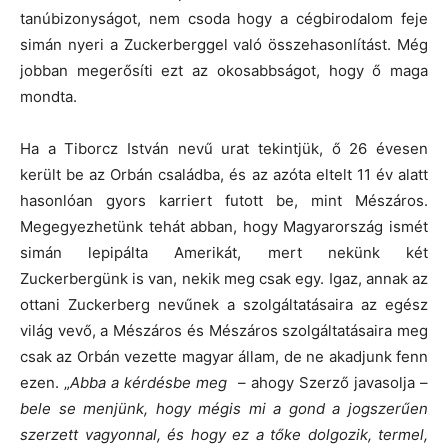
tanúbizonyságot, nem csoda hogy a cégbirodalom feje
simán nyeri a Zuckerberggel való összehasonlítást. Még
jobban megerősíti ezt az okosabbságot, hogy ő maga
mondta.
Ha a Tiborcz István nevű urat tekintjük, ő 26 évesen
került be az Orbán családba, és az azóta eltelt 11 év alatt
hasonlóan gyors karriert futott be, mint Mészáros.
Megegyezhetünk tehát abban, hogy Magyarország ismét
simán lepipálta Amerikát, mert nekünk két
Zuckerbergünk is van, nekik meg csak egy. Igaz, annak az
ottani Zuckerberg nevűnek a szolgáltatásaira az egész
világ vevő, a Mészáros és Mészáros szolgáltatásaira meg
csak az Orbán vezette magyar állam, de ne akadjunk fenn
ezen. „
Abba a kérdésbe meg
– ahogy Szerző javasolja –
bele se menjünk, hogy mégis mi a gond a jogszerűen
szerzett vagyonnal, és hogy ez a tőke dolgozik, termel,