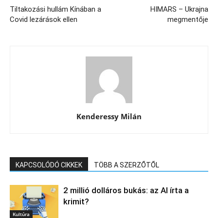
Tiltakozási hullám Kínában a
HIMARS – Ukrajna
Covid lezárások ellen
megmentője
Kenderessy Milán
KAPCSOLÓDÓ CIKKEK
TÖBB A SZERZŐTŐL
2 millió dolláros bukás: az AI írta a
krimit?
Kultúra