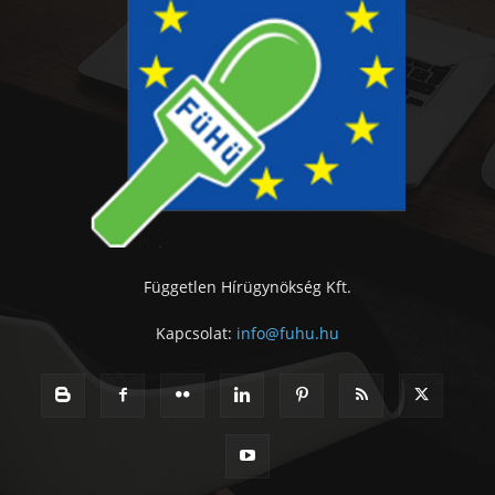
Független Hírügynökség Kft.
Kapcsolat:
info@fuhu.hu