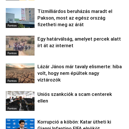
Tízmilliárdos beruházás maradt el
Pakson, most az egész ország
fizetheti meg az árát
Fontos
Egy határválság, amelyet percek alatt
írt át az internet
Fontos
Lázár János már tavaly elismerte: hiba
volt, hogy nem épültek nagy
víztározók
Fontos
Uniós szankciók a scam centerek
ellen
Fontos
Korrupció a köbön: Katar ütheti ki
Gianni Infantino FIFA elnököt