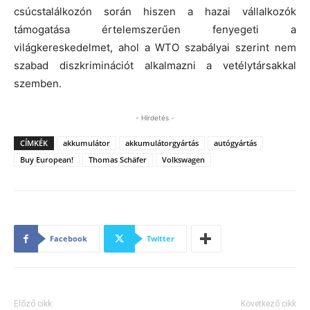
csúcstalálkozón során hiszen a hazai vállalkozók
támogatása értelemszerűen fenyegeti a
világkereskedelmet, ahol a WTO szabályai szerint nem
szabad diszkriminációt alkalmazni a vetélytársakkal
szemben.
- Hirdetés -
CÍMKÉK
akkumulátor
akkumulátorgyártás
autógyártás
Buy European!
Thomas Schäfer
Volkswagen
Facebook
Twitter
Előző cikk
Következő cikk