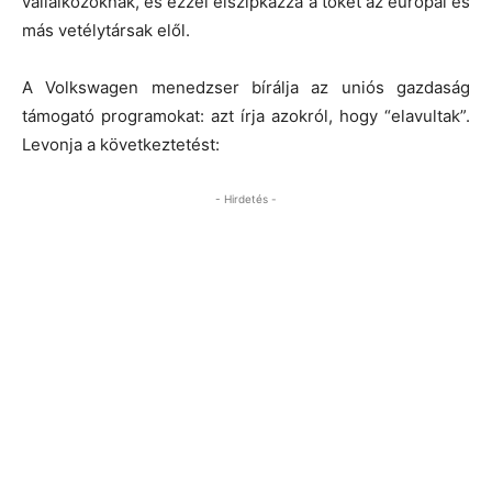
vállalkozóknak, és ezzel elszipkázza a tőkét az európai és
más vetélytársak elől.
A Volkswagen menedzser bírálja az uniós gazdaság
támogató programokat: azt írja azokról, hogy “elavultak”.
Levonja a következtetést:
- Hirdetés -