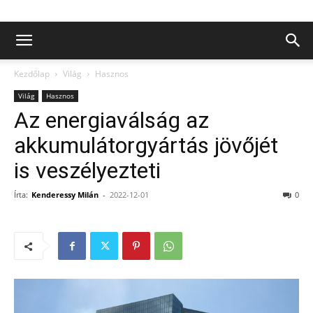
Kezdőlap
Világ
Hasznos
Világ
Hasznos
Az energiaválság az
akkumulátorgyártás jövőjét
is veszélyezteti
Írta:
Kenderessy Milán
-
2022-12-01
0