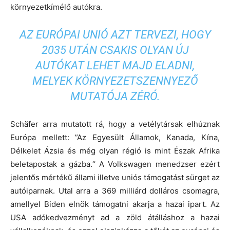
környezetkímélő autókra.
AZ EURÓPAI UNIÓ AZT TERVEZI, HOGY
2035 UTÁN CSAKIS OLYAN ÚJ
AUTÓKAT LEHET MAJD ELADNI,
MELYEK KÖRNYEZETSZENNYEZŐ
MUTATÓJA ZÉRÓ.
Schäfer arra mutatott rá, hogy a vetélytársak elhúznak
Európa mellett: ”Az Egyesült Államok, Kanada, Kína,
Délkelet Ázsia és még olyan régió is mint Észak Afrika
beletapostak a gázba.“ A Volkswagen menedzser ezért
jelentős mértékű állami illetve uniós támogatást sürget az
autóiparnak. Utal arra a 369 milliárd dolláros csomagra,
amellyel Biden elnök támogatni akarja a hazai ipart. Az
USA adókedvezményt ad a zöld átálláshoz a hazai