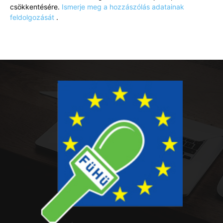
csökkentésére.
Ismerje meg a hozzászólás adatainak
feldolgozását
.