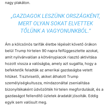
nagy plakáton.
„GAZDAGOK LESZÜNK ORSZÁGKÉNT,
MERT OLYAN SOKAT ELVETTEK
TŐLÜNK A VAGYONUNKBÓL.”
Ám a kölcsönös tarifák életbe lépését követő órákon
belül Trump hirtelen 90 napra felfüggesztette azokat,
amit nyilvánvalóan a kötvénypiacok riasztó aktivitása
hozott vissza a valóságba, amely azt sugallta, hogy a
befektetők feladták az amerikai gazdaságba vetett
hitüket. Tisztviselői, akiket áthatott Trump
személyiségkultusza, mindazonáltal zsenialitása
bizonyítékaként üdvözölték hirtelen megfordulását, és a
gazdaságot fellendítő üzletek áradatát jósolták. Eddig
egyik sem valósult meg.