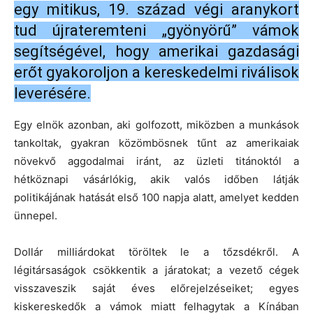
egy mitikus, 19. század végi aranykort
tud újrateremteni „gyönyörű” vámok
segítségével, hogy amerikai gazdasági
erőt gyakoroljon a kereskedelmi riválisok
leverésére.
Egy elnök azonban, aki golfozott, miközben a munkások
tankoltak, gyakran közömbösnek tűnt az amerikaiak
növekvő aggodalmai iránt, az üzleti titánoktól a
hétköznapi vásárlókig, akik valós időben látják
politikájának hatását első 100 napja alatt, amelyet kedden
ünnepel.
Dollár milliárdokat töröltek le a tőzsdékről. A
légitársaságok csökkentik a járatokat; a vezető cégek
visszaveszik saját éves előrejelzéseiket; egyes
kiskereskedők a vámok miatt felhagytak a Kínában