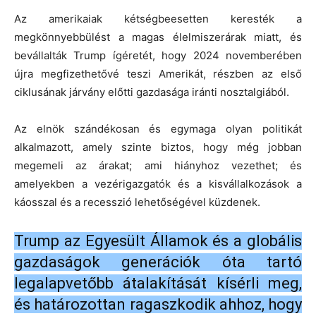
Az amerikaiak kétségbeesetten keresték a
megkönnyebbülést a magas élelmiszerárak miatt, és
bevállalták Trump ígéretét, hogy 2024 novemberében
újra megfizethetővé teszi Amerikát, részben az első
ciklusának járvány előtti gazdasága iránti nosztalgiából.
Az elnök szándékosan és egymaga olyan politikát
alkalmazott, amely szinte biztos, hogy még jobban
megemeli az árakat; ami hiányhoz vezethet; és
amelyekben a vezérigazgatók és a kisvállalkozások a
káosszal és a recesszió lehetőségével küzdenek.
Trump az Egyesült Államok és a globális
gazdaságok generációk óta tartó
legalapvetőbb átalakítását kísérli meg,
és határozottan ragaszkodik ahhoz, hogy