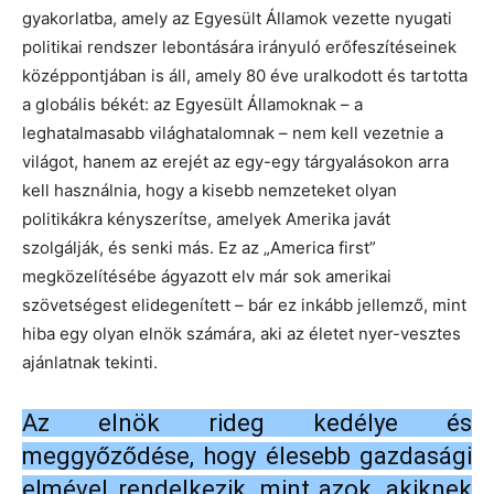
gyakorlatba, amely az Egyesült Államok vezette nyugati
politikai rendszer lebontására irányuló erőfeszítéseinek
középpontjában is áll, amely 80 éve uralkodott és tartotta
a globális békét: az Egyesült Államoknak – a
leghatalmasabb világhatalomnak – nem kell vezetnie a
világot, hanem az erejét az egy-egy tárgyalásokon arra
kell használnia, hogy a kisebb nemzeteket olyan
politikákra kényszerítse, amelyek Amerika javát
szolgálják, és senki más. Ez az „America first”
megközelítésébe ágyazott elv már sok amerikai
szövetségest elidegenített – bár ez inkább jellemző, mint
hiba egy olyan elnök számára, aki az életet nyer-vesztes
ajánlatnak tekinti.
Az elnök rideg kedélye és
meggyőződése, hogy élesebb gazdasági
elmével rendelkezik, mint azok, akiknek