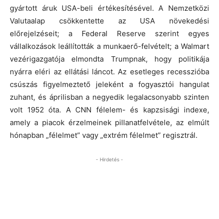
gyártott áruk USA-beli értékesítésével. A Nemzetközi
Valutaalap csökkentette az USA növekedési
előrejelzéseit; a Federal Reserve szerint egyes
vállalkozások leállították a munkaerő-felvételt; a Walmart
vezérigazgatója elmondta Trumpnak, hogy politikája
nyárra eléri az ellátási láncot. Az esetleges recesszióba
csúszás figyelmeztető jeleként a fogyasztói hangulat
zuhant, és áprilisban a negyedik legalacsonyabb szinten
volt 1952 óta. A CNN félelem- és kapzsisági indexe,
amely a piacok érzelmeinek pillanatfelvétele, az elmúlt
hónapban „félelmet” vagy „extrém félelmet” regisztrál.
- Hirdetés -