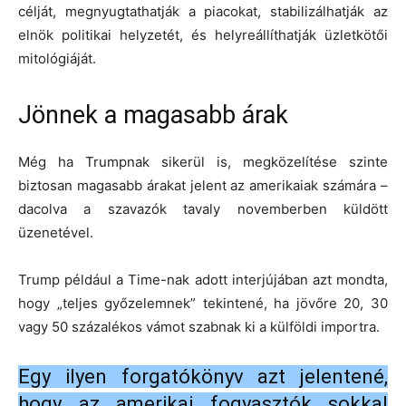
célját, megnyugtathatják a piacokat, stabilizálhatják az
elnök politikai helyzetét, és helyreállíthatják üzletkötői
mitológiáját.
Jönnek a magasabb árak
Még ha Trumpnak sikerül is, megközelítése szinte
biztosan magasabb árakat jelent az amerikaiak számára –
dacolva a szavazók tavaly novemberben küldött
üzenetével.
Trump például a Time-nak adott interjújában azt mondta,
hogy „teljes győzelemnek” tekintené, ha jövőre 20, 30
vagy 50 százalékos vámot szabnak ki a külföldi importra.
Egy ilyen forgatókönyv azt jelentené,
hogy az amerikai fogyasztók sokkal