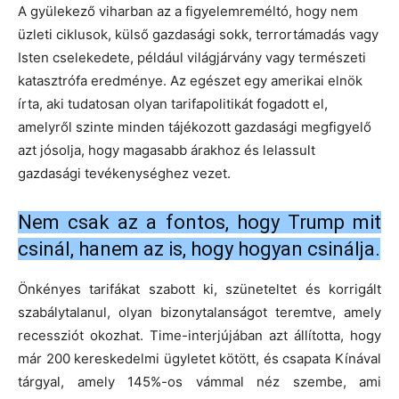
A gyülekező viharban az a figyelemreméltó, hogy nem
üzleti ciklusok, külső gazdasági sokk, terrortámadás vagy
Isten cselekedete, például világjárvány vagy természeti
katasztrófa eredménye. Az egészet egy amerikai elnök
írta, aki tudatosan olyan tarifapolitikát fogadott el,
amelyről szinte minden tájékozott gazdasági megfigyelő
azt jósolja, hogy magasabb árakhoz és lelassult
gazdasági tevékenységhez vezet.
Nem csak az a fontos, hogy Trump mit
csinál, hanem az is, hogy hogyan csinálja.
Önkényes tarifákat szabott ki, szüneteltet és korrigált
szabálytalanul, olyan bizonytalanságot teremtve, amely
recessziót okozhat. Time-interjújában azt állította, hogy
már 200 kereskedelmi ügyletet kötött, és csapata Kínával
tárgyal, amely 145%-os vámmal néz szembe, ami