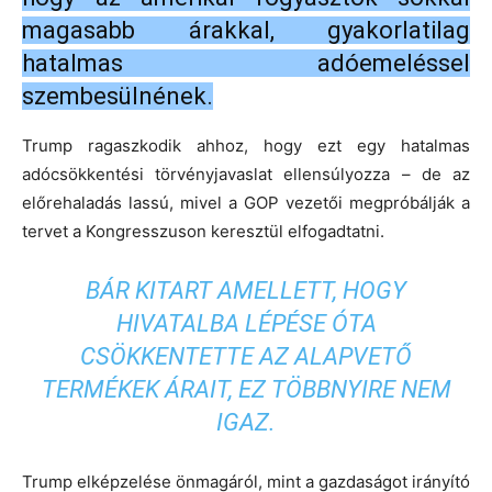
magasabb árakkal, gyakorlatilag
hatalmas adóemeléssel
szembesülnének.
Trump ragaszkodik ahhoz, hogy ezt egy hatalmas
adócsökkentési törvényjavaslat ellensúlyozza – de az
előrehaladás lassú, mivel a GOP vezetői megpróbálják a
tervet a Kongresszuson keresztül elfogadtatni.
BÁR KITART AMELLETT, HOGY
HIVATALBA LÉPÉSE ÓTA
CSÖKKENTETTE AZ ALAPVETŐ
TERMÉKEK ÁRAIT, EZ TÖBBNYIRE NEM
IGAZ.
Trump elképzelése önmagáról, mint a gazdaságot irányító