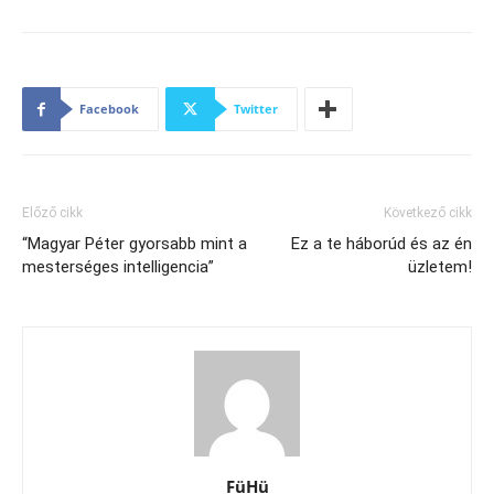
Facebook
Twitter
Előző cikk
Következő cikk
“Magyar Péter gyorsabb mint a
Ez a te háborúd és az én
mesterséges intelligencia”
üzletem!
FüHü