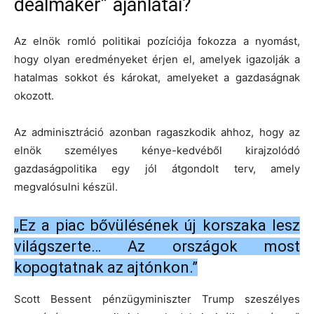
dealmaker” ajánlatai?
Az elnök romló politikai pozíciója fokozza a nyomást,
hogy olyan eredményeket érjen el, amelyek igazolják a
hatalmas sokkot és károkat, amelyeket a gazdaságnak
okozott.
Az adminisztráció azonban ragaszkodik ahhoz, hogy az
elnök személyes kénye-kedvéből kirajzolódó
gazdaságpolitika egy jól átgondolt terv, amely
megvalósulni készül.
„Ez a piac bővülésének új korszaka lesz
világszerte… Az országok most
kopogtatnak az ajtónkon.”
Scott Bessent pénzügyminiszter Trump szeszélyes