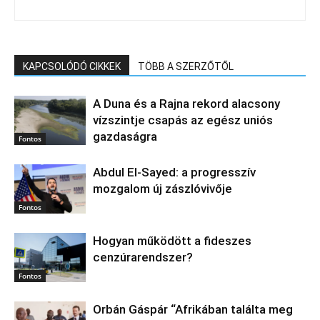
KAPCSOLÓDÓ CIKKEK
TÖBB A SZERZŐTŐL
A Duna és a Rajna rekord alacsony
vízszintje csapás az egész uniós
gazdaságra
Fontos
Abdul El‑Sayed: a progresszív
mozgalom új zászlóvivője
Fontos
Hogyan működött a fideszes
cenzúrarendszer?
Fontos
Orbán Gáspár “Afrikában találta meg