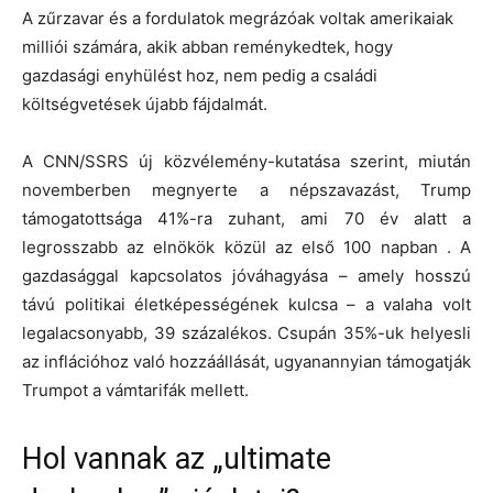
A zűrzavar és a fordulatok megrázóak voltak amerikaiak
milliói számára, akik abban reménykedtek, hogy
gazdasági enyhülést hoz, nem pedig a családi
költségvetések újabb fájdalmát.
A CNN/SSRS új közvélemény-kutatása szerint, miután
novemberben megnyerte a népszavazást, Trump
támogatottsága 41%-ra zuhant, ami 70 év alatt a
legrosszabb az elnökök közül az első 100 napban . A
gazdasággal kapcsolatos jóváhagyása – amely hosszú
távú politikai életképességének kulcsa – a valaha volt
legalacsonyabb, 39 százalékos. Csupán 35%-uk helyesli
az inflációhoz való hozzáállását, ugyanannyian támogatják
Trumpot a vámtarifák mellett.
Hol vannak az „ultimate