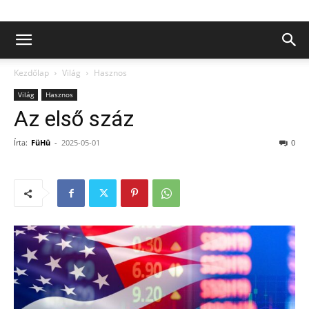
Kezdőlap
Világ
Hasznos
Világ
Hasznos
Az első száz
Írta:
FüHü
-
2025-05-01
0