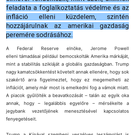
feladata a foglalkoztatás védelme és az
infláció elleni küzdelem, szintén
hozzájárulnak az amerikai gazdaság
peremére sodrásához.
A Federal Reserve elnöke, Jerome Powell
elleni támadásai például bemocskolták Amerika márkáját,
mint a stabilitás szikláját a globális gazdaságban. Trump
nagy kamatcsökkentést követelt annak ellenére, hogy sok
szakértő arra figyelmeztet, hogy ez megemelheti az
inflációt, amely már most is emelkedni fog a vámok miatt.
A piacok gyűlölték a beavatkozását – talán az egyik oka
annak, hogy – legalábbis egyelőre – mérsékelte a
jegybank vezetőjének menesztésével kapcsolatos
fenyegetéseit.
Trump a Kínával szembeni veszélyes leszámolást is