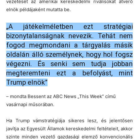
vezetését az amerikai kereskedelmi riválisokat átverő
elnök példájaként mutatta be.
„A játékelméletben ezt stratégiai
bizonytalanságnak nevezik. Tehát nem
fogod megmondani a tárgyalás másik
oldalán álló személynek, hogy hol fogsz
végezni. És senki sem tudja jobban
megteremteni ezt a befolyást, mint
Trump elnök”
– mondta Bessent az ABC News „This Week” című
vasárnapi műsorában.
Ha Trump vámstratégiája sikeres lesz, és jelentősen
javítja az Egyesült Államok kereskedelmi feltételeit, akkor
szinte minden vezető gazdasági elemző konvencionális