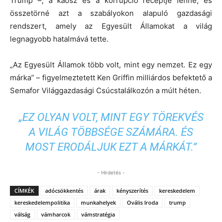
Trump –, a káosz és a korrupció receptje lenne, és
összetörné azt a szabályokon alapuló gazdasági
rendszert, amely az Egyesült Államokat a világ
legnagyobb hatalmává tette.
„Az Egyesült Államok több volt, mint egy nemzet. Ez egy
márka” – figyelmeztetett Ken Griffin milliárdos befektető a
Semafor Világgazdasági Csúcstalálkozón a múlt héten.
„EZ OLYAN VOLT, MINT EGY TÖREKVÉS
A VILÁG TÖBBSÉGE SZÁMÁRA. ÉS
MOST ERODÁLJUK EZT A MÁRKÁT.”
- Hirdetés -
CÍMKÉK
adócsökkentés
árak
kényszerítés
kereskedelem
kereskedelempolitika
munkahelyek
Ovális Iroda
trump
válság
vámharcok
vámstratégia