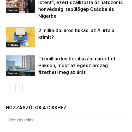
Istent”, ezért szállította őt hatszor is
honvédségi repülőgép Csádba és
Fontos
Nigerbe
2 millió dolláros bukás: az AI írta a
krimit?
Kultúra
Tízmilliárdos beruházás maradt el
Pakson, most az egész ország
fizetheti meg az árát
Fontos
HOZZÁSZÓLOK A CIKKHEZ