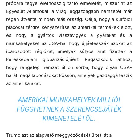
próbára tegye élethosszig tartó elméletét, miszerint az
Egyesült Államokat, a világ leggazdagabb nemzetét már
régen átverte minden más ország. Célja, hogy a külföldi
piacokat térdre kényszerítse az amerikai termékek előtt,
és hogy a gyártók visszavigyék a gyárakat és a
munkahelyeket az USA-ba, hogy újjáélesszék azokat az
iparosodott régiókat, amelyek súlyos árat fizettek a
kereskedelem globalizációjáért. Ragaszkodik ahhoz,
hogy rengeteg nemzet álljon sorba, hogy olyan USA-
barát megállapodásokat kössön, amelyek gazdaggá teszik
az amerikaiakat.
AMERIKAI MUNKAHELYEK MILLIÓI
FÜGGHETNEK A SZERENCSEJÁTÉK
KIMENETELÉTŐL.
Trump azt az alapvető meggyőződését ülteti át a