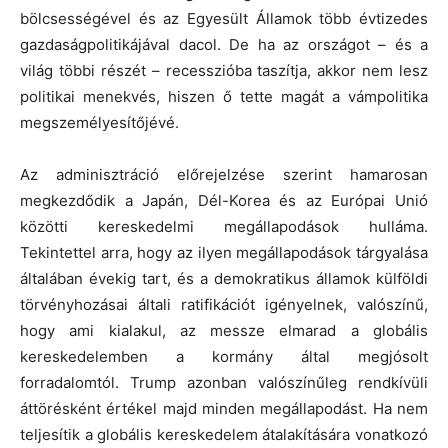
bölcsességével és az Egyesült Államok több évtizedes
gazdaságpolitikájával dacol. De ha az országot – és a
világ többi részét – recesszióba taszítja, akkor nem lesz
politikai menekvés, hiszen ő tette magát a vámpolitika
megszemélyesítőjévé.
Az adminisztráció előrejelzése szerint hamarosan
megkezdődik a Japán, Dél-Korea és az Európai Unió
közötti kereskedelmi megállapodások hulláma.
Tekintettel arra, hogy az ilyen megállapodások tárgyalása
általában évekig tart, és a demokratikus államok külföldi
törvényhozásai általi ratifikációt igényelnek, valószínű,
hogy ami kialakul, az messze elmarad a globális
kereskedelemben a kormány által megjósolt
forradalomtól. Trump azonban valószínűleg rendkívüli
áttörésként értékel majd minden megállapodást. Ha nem
teljesítik a globális kereskedelem átalakítására vonatkozó