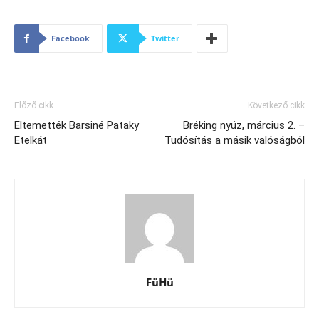
Facebook
Twitter
Előző cikk
Következő cikk
Eltemették Barsiné Pataky
Bréking nyúz, március 2. –
Etelkát
Tudósítás a másik valóságból
FüHü