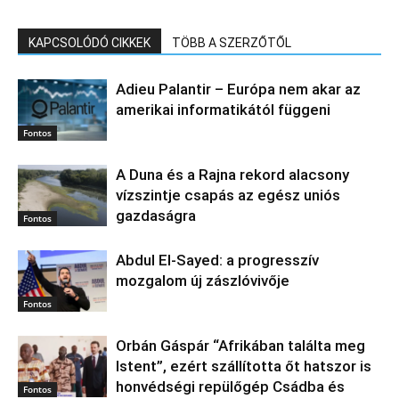
KAPCSOLÓDÓ CIKKEK
TÖBB A SZERZŐTŐL
Adieu Palantir – Európa nem akar az
amerikai informatikától függeni
Fontos
A Duna és a Rajna rekord alacsony
vízszintje csapás az egész uniós
gazdaságra
Fontos
Abdul El‑Sayed: a progresszív
mozgalom új zászlóvivője
Fontos
Orbán Gáspár “Afrikában találta meg
Istent”, ezért szállította őt hatszor is
honvédségi repülőgép Csádba és
Fontos