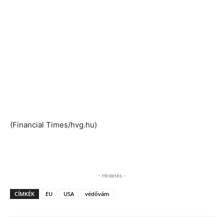
(Financial Times/hvg.hu)
- Hirdetés -
CÍMKÉK
EU
USA
védővám