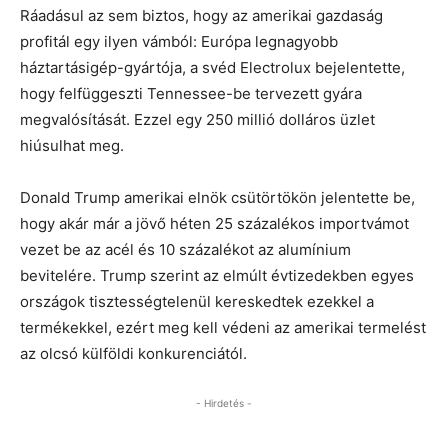
Ráadásul az sem biztos, hogy az amerikai gazdaság
profitál egy ilyen vámból: Európa legnagyobb
háztartásigép-gyártója, a svéd Electrolux bejelentette,
hogy felfüggeszti Tennessee-be tervezett gyára
megvalósítását. Ezzel egy 250 millió dolláros üzlet
hiúsulhat meg.
Donald Trump amerikai elnök csütörtökön jelentette be,
hogy akár már a jövő héten 25 százalékos importvámot
vezet be az acél és 10 százalékot az alumínium
bevitelére. Trump szerint az elmúlt évtizedekben egyes
országok tisztességtelenül kereskedtek ezekkel a
termékekkel, ezért meg kell védeni az amerikai termelést
az olcsó külföldi konkurenciától.
- Hirdetés -