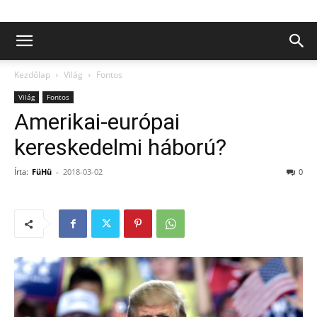
Kezdőlap
Világ
Fontos
Világ
Fontos
Amerikai-európai
kereskedelmi háború?
Írta:
FüHü
-
2018-03-02
0