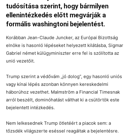
tudósítása szerint, hogy bármilyen
ellenintézkedés előtt megvárják a
formális washingtoni bejelentést.
Korábban Jean-Claude Juncker, az Európai Bizottság
elnöke is hasonló lépéseket helyezett kilátásba, Sigmar
Gabriel német külügyminiszter erre fel is szólította az
unió vezetőit.
Trump szerint a védővám „jó dolog”, egy hasonló uniós
vagy kínai lépés azonban könnyen kereskedelmi
háborúhoz vezethet. Malmström a Financial Timesnak
arról beszélt, dominóhatást válthat ki a csütörtök este
bejelentett intézkedés.
Nem lelkesednek Trump ötletéért a piacok sem: a
tőzsdék világszerte eséssel reagáltak a bejelentésre.