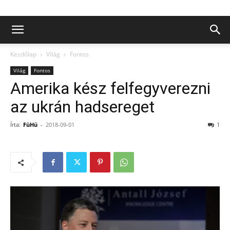
Kezdőlap
Világ
Fontos
Világ
Fontos
Amerika kész felfegyverezni
az ukrán hadsereget
Írta:
FüHü
-
2018-09-01
1