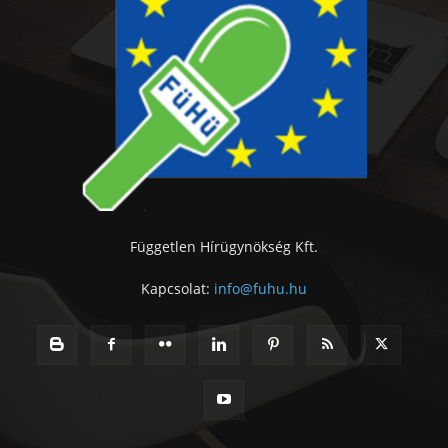
Független Hírügynökség Kft.
Kapcsolat:
info@fuhu.hu