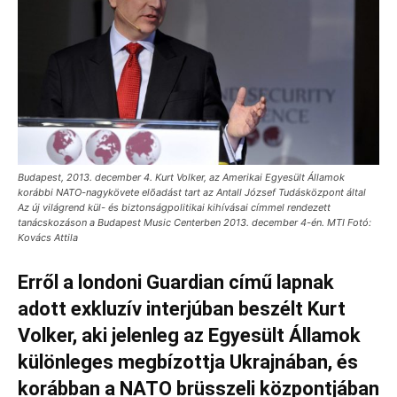
Budapest, 2013. december 4. Kurt Volker, az Amerikai Egyesült Államok
korábbi NATO-nagykövete elõadást tart az Antall József Tudásközpont által
Az új világrend kül- és biztonságpolitikai kihívásai címmel rendezett
tanácskozáson a Budapest Music Centerben 2013. december 4-én. MTI Fotó:
Kovács Attila
Erről a londoni Guardian című lapnak
adott exkluzív interjúban beszélt Kurt
Volker, aki jelenleg az Egyesült Államok
különleges megbízottja Ukrajnában, és
korábban a NATO brüsszeli központjában