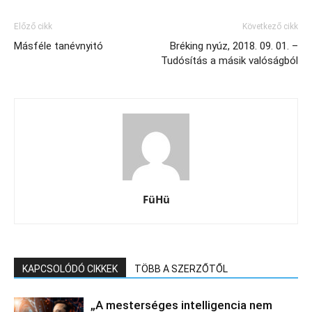
Előző cikk
Következő cikk
Másféle tanévnyitó
Bréking nyúz, 2018. 09. 01. –
Tudósítás a másik valóságból
FüHü
KAPCSOLÓDÓ CIKKEK
TÖBB A SZERZŐTŐL
„A mesterséges intelligencia nem