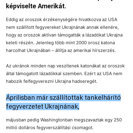
képviselte Amerikát.
Eddig az oroszok érzékenységére hivatkozva az USA
nem szállított fegyvereket Ukrajnának annak ellenére,
hogy az oroszok aktívan támogatták a lázadókat Ukrajna
keleti részén. Jelenleg több mint 2000 orosz katona
harcolhat Ukrajnában – állítja az amerikai hírszerzés.
Az ukránok minden nap veszítenek katonákat az oroszok
által támogatott lázadókkal szemben. Ezért az USA nem
habozik felfegyverezni Ukrajna hadseregét.
Áprilisban már szállítottak tankelhárító
fegyverzetet Ukrajnának,
májusban pedig Washingtonban megszavaztak egy 250
millió dolláros fegyverszállítási csomagot.