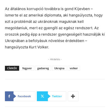
Az általános korrupció továbbra is gond Kijevben –
ismerte el az amerikai diplomata, aki hangsúlyozta, hogy
ezt a problémát az ukránoknak maguknak kell
megoldaniuk, mert ez gyengíti az egész rendszert. Az
oroszok pedig épp a rendszer gyengeségeit használják ki
Ukrajnában a befolyásuk növelése érdekében –
hangsúlyozta Kurt Volker.
- Hirdetés -
CÍMKÉK
fegyver
gadsereg
Ukrajna
volker
Facebook
Twitter