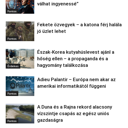
válhat ingyenessé”
Fontos
Fekete özvegyek – a katona férj halála
jó üzlet lehet
Fontos
Észak‑Korea kutyahúslevest ajánl a
hőség ellen – a propaganda és a
hagyomány találkozása
Érdekes
Adieu Palantir – Európa nem akar az
amerikai informatikától függeni
Fontos
A Duna és a Rajna rekord alacsony
vízszintje csapás az egész uniós
gazdaságra
Fontos