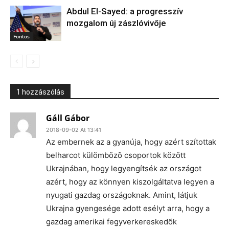
Abdul El‑Sayed: a progresszív
mozgalom új zászlóvivője
Fontos
1 hozzászólás
Gáll Gábor
2018-09-02 At 13:41
Az embernek az a gyanúja, hogy azért szítottak
belharcot külömbözõ csoportok között
Ukrajnában, hogy legyengítsék az országot
azért, hogy az könnyen kiszolgáltatva legyen a
nyugati gazdag országoknak. Amint, látjuk
Ukrajna gyengesége adott esélyt arra, hogy a
gazdag amerikai fegyverkereskedõk