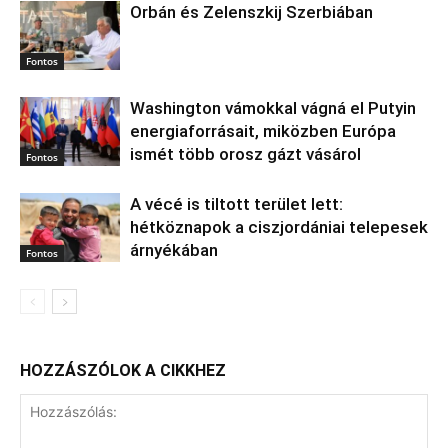
Orbán és Zelenszkij Szerbiában
Fontos
Washington vámokkal vágná el Putyin
energiaforrásait, miközben Európa
ismét több orosz gázt vásárol
Fontos
A vécé is tiltott terület lett:
hétköznapok a ciszjordániai telepesek
árnyékában
Fontos
HOZZÁSZÓLOK A CIKKHEZ