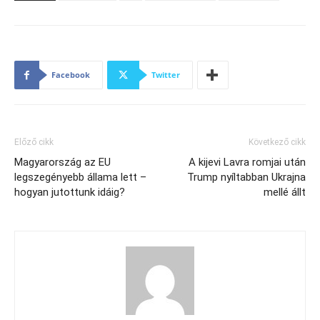
Facebook
Twitter
Előző cikk
Következő cikk
Magyarország az EU
A kijevi Lavra romjai után
legszegényebb állama lett –
Trump nyíltabban Ukrajna
hogyan jutottunk idáig?
mellé állt