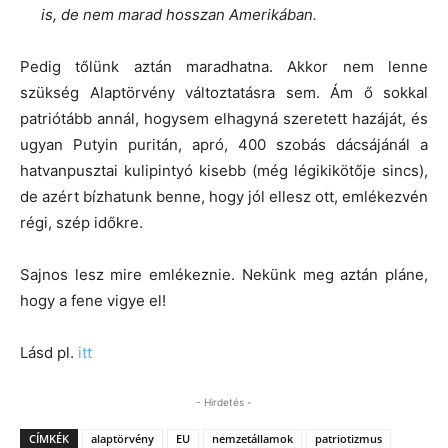
is, de nem marad hosszan Amerikában.
Pedig tőlünk aztán maradhatna. Akkor nem lenne
szükség Alaptörvény változtatásra sem. Ám ő sokkal
patriótább annál, hogysem elhagyná szeretett hazáját, és
ugyan Putyin puritán, apró, 400 szobás dácsájánál a
hatvanpusztai kulipintyó kisebb (még légikikötője sincs),
de azért bízhatunk benne, hogy jól ellesz ott, emlékezvén
régi, szép időkre.
Sajnos lesz mire emlékeznie. Nekünk meg aztán pláne,
hogy a fene vigye el!
Lásd pl.
itt
- Hirdetés -
CÍMKÉK
alaptörvény
EU
nemzetállamok
patriotizmus