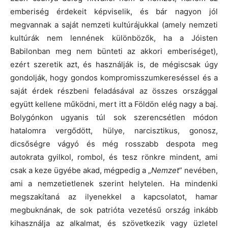
emberiség érdekeit képviselik, és bár nagyon jól
megvannak a saját nemzeti kultúrájukkal (amely nemzeti
kultúrák nem lennének különbözők, ha a Jóisten
Babilonban meg nem bünteti az akkori emberiséget),
ezért szeretik azt, és használják is, de mégiscsak úgy
gondolják, hogy gondos kompromisszumkereséssel és a
saját érdek részbeni feladásával az összes országgal
együtt kellene működni, mert itt a Földön elég nagy a baj.
Bolygónkon ugyanis túl sok szerencsétlen módon
hatalomra vergődött, hülye, narcisztikus, gonosz,
dicsőségre vágyó és még rosszabb despota meg
autokrata gyilkol, rombol, és tesz rönkre mindent, ami
csak a keze ügyébe akad, mégpedig a „
Nemzet
” nevében,
ami a nemzetietlenek szerint helytelen. Ha mindenki
megszakítaná az ilyenekkel a kapcsolatot, hamar
megbuknának, de sok patrióta vezetésű ország inkább
kihasználja az alkalmat, és szövetkezik vagy üzletel