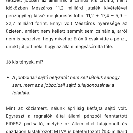
tetszett jobban az államnak a csinos kis Erőmű, mert
időközben Mészáros 11,2 milliárd jutalék kivételével
pénzügyileg kissé megkarcsúsította. 11,2 + 17,4 – 5,9 =
22,7 milliárd forint. Ennyi volt Mészáros nyeresége az
üzleten, amiért nem kellett semmit sem csinálnia, arról
nem is beszélve, hogy mivel az Erőmű csak vitte a pénzt,
direkt jól jött neki, hogy az állam megvásárolta tőle.
Jó kis tények, mi?
A jobboldali sajtó helyzetét nem kell látniuk sehogy
sem, mert ez a jobboldali sajtó tulajdonosainak a
feladata.
Mint az közismert, nálunk áprilisig kétfajta sajtó volt.
Egyrészt a regnálók által állami pénzből fenntartott
FIDESZ pártsajtó, melybe az állam által tulajdonolt és
gazdagon kistafírozott MTVA is beletartozott (150 milliárd