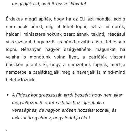
megadják azt, amit Brüsszel követel.
Érdekes megállapítás, hogy ha az EU azt mondja, addig
nem adok pénzt, míg el lehet lopni, azt a mi derék,
hajdani miniszterelnökünk zsarolásnak tekinti, ráadásul
visszazsarol, hogy az EU-s pénzt továbbra is el lehessen
lopni. Néhányan nagyon szégyellnénk magunkat, ha
valaha is mondtunk volna ilyet, a patrióták viszont
büszkén jelentik ki, hogy a nemzetnek lopnak, mert a
nemzetbe a családtagjaik meg a haverjaik is mind-mind
beletartoznak.
A Fidesz kongresszusán arról beszélt, hogy nem akar
megváltozni. Szerinte a hibái hozzájárultak a
vereséghez, de nagyon erősen hozzátartoznak, és
már túl öreg ahhoz, hogy ledobja őket.