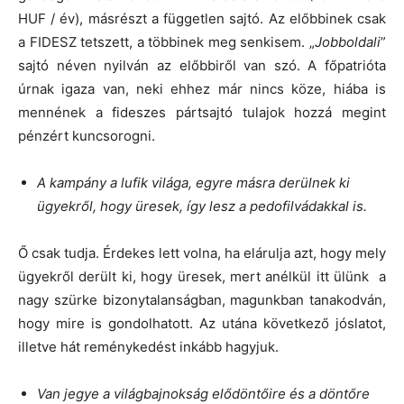
HUF / év), másrészt a független sajtó. Az előbbinek csak
a FIDESZ tetszett, a többinek meg senkisem. „
Jobboldali
”
sajtó néven nyilván az előbbiről van szó. A főpatrióta
úrnak igaza van, neki ehhez már nincs köze, hiába is
mennének a fideszes pártsajtó tulajok hozzá megint
pénzért kuncsorogni.
A kampány a lufik világa, egyre másra derülnek ki
ügyekről, hogy üresek, így lesz a pedofilvádakkal is.
Ő csak tudja. Érdekes lett volna, ha elárulja azt, hogy mely
ügyekről derült ki, hogy üresek, mert anélkül itt ülünk a
nagy szürke bizonytalanságban, magunkban tanakodván,
hogy mire is gondolhatott. Az utána következő jóslatot,
illetve hát reménykedést inkább hagyjuk.
Van jegye a világbajnokság elődöntőire és a döntőre