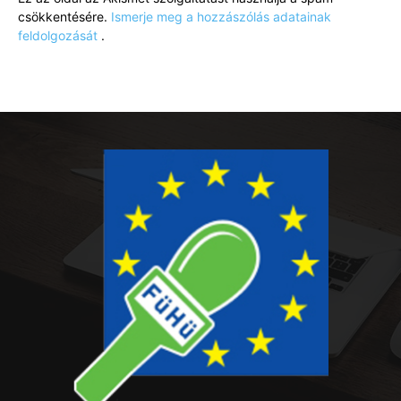
csökkentésére.
Ismerje meg a hozzászólás adatainak
feldolgozását
.