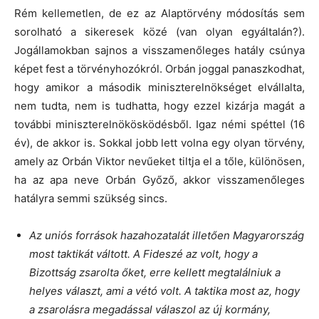
Rém kellemetlen, de ez az Alaptörvény módosítás sem
sorolható a sikeresek közé (van olyan egyáltalán?).
Jogállamokban sajnos a visszamenőleges hatály csúnya
képet fest a törvényhozókról. Orbán joggal panaszkodhat,
hogy amikor a második miniszterelnökséget elvállalta,
nem tudta, nem is tudhatta, hogy ezzel kizárja magát a
további miniszterelnökösködésből. Igaz némi spéttel (16
év), de akkor is. Sokkal jobb lett volna egy olyan törvény,
amely az Orbán Viktor nevűeket tiltja el a tőle, különösen,
ha az apa neve Orbán Győző, akkor visszamenőleges
hatályra semmi szükség sincs.
Az uniós források hazahozatalát illetően Magyarország
most taktikát váltott. A Fideszé az volt, hogy a
Bizottság zsarolta őket, erre kellett megtalálniuk a
helyes választ, ami a vétó volt. A taktika most az, hogy
a zsarolásra megadással válaszol az új kormány,