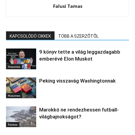
Falusi Tamas
KAPCSOLÓDÓ CIKKEK
TÖBB A SZERZŐTŐL
9 könyv tette a világ leggazdagabb
emberévé Elon Muskot
Hasznos
Peking visszavág Washingtonnak
Hasznos
Marokkó ne rendezhessen futball-
világbajnokságot?
Fontos