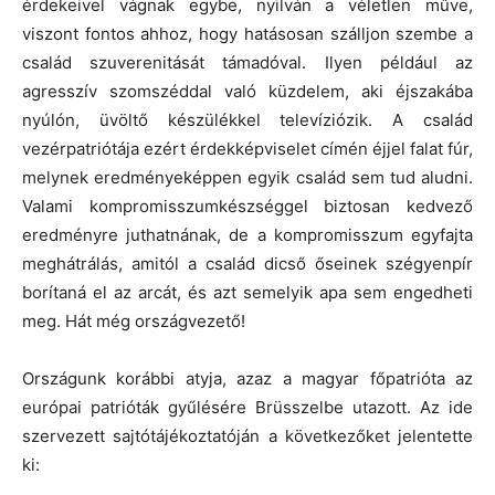
érdekeivel vágnak egybe, nyilván a véletlen műve,
viszont fontos ahhoz, hogy hatásosan szálljon szembe a
család szuverenitását támadóval. Ilyen például az
agresszív szomszéddal való küzdelem, aki éjszakába
nyúlón, üvöltő készülékkel televíziózik. A család
vezérpatriótája ezért érdekképviselet címén éjjel falat fúr,
melynek eredményeképpen egyik család sem tud aludni.
Valami kompromisszumkészséggel biztosan kedvező
eredményre juthatnának, de a kompromisszum egyfajta
meghátrálás, amitól a család dicső őseinek szégyenpír
borítaná el az arcát, és azt semelyik apa sem engedheti
meg. Hát még országvezető!
Országunk korábbi atyja, azaz a magyar főpatrióta az
európai patrióták gyűlésére Brüsszelbe utazott. Az ide
szervezett sajtótájékoztatóján a következőket jelentette
ki: