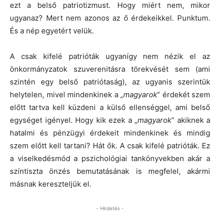
ezt a belső patriotizmust. Hogy miért nem, mikor
ugyanaz? Mert nem azonos az ő érdekeikkel. Punktum.
És a nép egyetért velük.
A csak kifelé patrióták ugyanígy nem nézik el az
önkormányzatok szuverenitásra törekvését sem (ami
szintén egy belső patriótaság), az ugyanis szerintük
helytelen, mivel mindenkinek a „
magyarok
” érdekét szem
előtt tartva kell küzdeni a külső ellenséggel, ami belső
egységet igényel. Hogy kik ezek a „
magyarok
” akiknek a
hatalmi és pénzügyi érdekeit mindenkinek és mindig
szem előtt kell tartani? Hát ők. A csak kifelé patrióták. Ez
a viselkedésmód a pszichológiai tankönyvekben akár a
színtiszta önzés bemutatásának is megfelel, akármi
másnak kereszteljük el.
- Hirdetés -