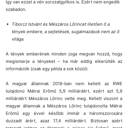
Így van ezzel a vén sorozatgyilkos is. Ezért nem engedik
szabadon.
Tiborcz Istvánt és Mészáros Lőrincet illetően ő a
tények embere, a sejtetések, sugalmazások nem az ő
világa.
A tények emberének minden joga megvan hozzá, hogy
megismerje a tényeket – ha már eddig elkerülték az
információk (csak egy példa a sok közül):
A magyar államnak 2018-ban nem kellett az RWE
tulajdonú Mátrai Erőmű 5,9 milliárdért, ezért azt 5,9
milliárdért Mészáros Lőrinc vette meg. Kellett viszont a
magyar államnak a Mészáros Lőrinc tulajdonolta Mátrai
Erőmű egy évvel később immár a háromszorosára
duzzadt árért, azaz 17,4 milliárdért. Biztosan azért