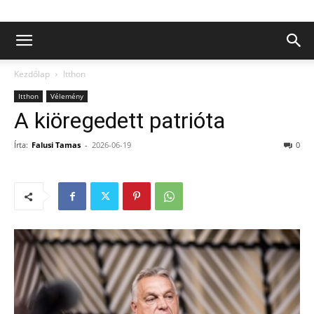
Kezdőlap
Itthon
Itthon
Vélemény
A kiöregedett patrióta
Írta:
Falusi Tamas
-
2026-06-19
0