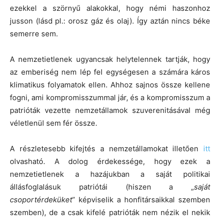
ezekkel a szörnyű alakokkal, hogy némi haszonhoz
jusson (lásd pl.: orosz gáz és olaj). Így aztán nincs béke
semerre sem.
A nemzetietlenek ugyancsak helytelennek tartják, hogy
az emberiség nem lép fel egységesen a számára káros
klimatikus folyamatok ellen. Ahhoz sajnos össze kellene
fogni, ami kompromisszummal jár, és a kompromisszum a
patrióták vezette nemzetállamok szuverenitásával még
véletlenül sem fér össze.
A részletesebb kifejtés a nemzetállamokat illetően
itt
olvasható. A dolog érdekessége, hogy ezek a
nemzetietlenek a hazájukban a saját politikai
állásfoglalásuk patriótái (hiszen a „
saját
csoportérdeküket
” képviselik a honfitársaikkal szemben
szemben), de a csak kifelé patrióták nem nézik el nekik