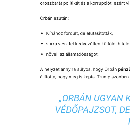
oroszbarát politikát és a korrupciót, ezért v
Orbán ezután:
Kínához fordult, de elutasították,
sorra vesz fel kedvezőtlen külföldi hitele
növeli az államadósságot.
A helyzet annyira súlyos, hogy Orbán
pénzü
állította, hogy meg is kapta. Trump azonban
„ORBÁN UGYAN 
VÉDŐPAJZSOT, DE