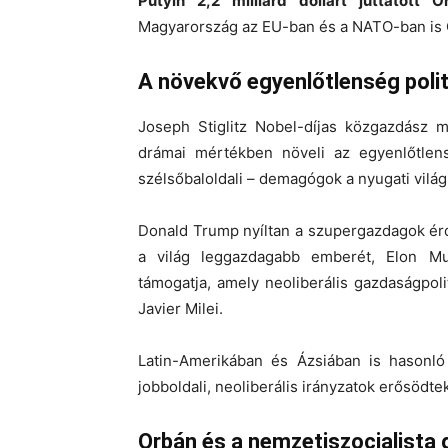
Putyin 2,2 milliárd dollárt juttatott 
Magyarország az EU-ban és a NATO-ban is O
A növekvő egyenlőtlenség poli
Joseph Stiglitz Nobel-díjas közgazdász m
drámai mértékben növeli az egyenlőtlensé
szélsőbaloldali – demagógok a nyugati vilá
Donald Trump nyíltan a szupergazdagok érde
a világ leggazdagabb emberét, Elon Mu
támogatja, amely neoliberális gazdaságpoli
Javier Milei.
Latin-Amerikában és Ázsiában is hasonló
jobboldali, neoliberális irányzatok erősödte
Orbán és a nemzetiszocialista 