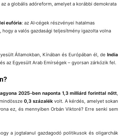
 az a globális adóreform, amelyet a korábbi demokrata
ei eufória
: az AI‑cégek részvényei hatalmas
 hogy a valós gazdasági teljesítmény igazolta volna
Egyesült Államokban, Kínában és Európában él, de
India
s az Egyesült Arab Emírségek – gyorsan zárkózik fel.
on?
agyona 2025-ben naponta 1,3 milliárd forinttal nőtt
,
 mindössze
0,3 százalék
volt. A kérdés, amelyet sokan
yona ez, és mennyiben Orbán Viktoré? Erre senki sem
hogy a jogtalanul gazdagodó politikusok és oligarchák