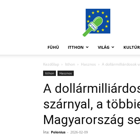
FüHü
FÜHÜ
ITTHON
VILÁG
KULTÚ
Kezdőlap
Itthon
Hasznos
A dollármilliárdosok 
Itthon
Hasznos
A dollármilliárd
szárnyal, a több
Magyarország se
Írta:
Polonius
-
2026-02-09