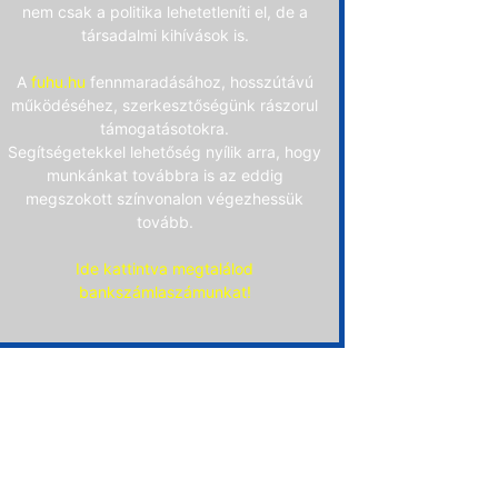
nem csak a politika lehetetleníti el, de a
társadalmi kihívások is.
A
fuhu.hu
fennmaradásához, hosszútávú
működéséhez, szerkesztőségünk rászorul
támogatásotokra.
Segítségetekkel lehetőség nyílik arra, hogy
munkánkat továbbra is az eddig
megszokott színvonalon végezhessük
tovább.
Ide kattintva megtalálod
bankszámlaszámunkat!