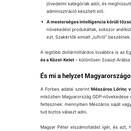
jövedelmi kategóriák adói, és meghiúsult
adminisztráció készített elő.
A mesterséges intelligencia körüli tőzsd
növekedést produkáltak, sokszor anélkül,
ezt. Szakértők emiatt „lufiról” beszélnek.
A legtöbb dollármilliárdos továbbra is az 
és a Közel-Kelet
– különösen Szaúd-Arábia é
És mi a helyzet Magyarország
A Forbes adatai szerint
Mészáros Lőrinc v
miközben Magyarország GDP‑növekedése
feltesznek: mennyiben Mészáros saját vag
tud biztos választ adni.
Magyar Péter elszámoltatást ígér, és azt, 