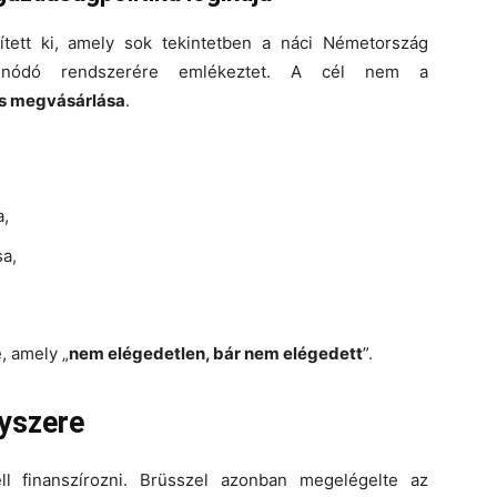
ített ki, amely sok tekintetben a náci Németország
szefonódó rendszerére emlékeztet. A cél nem a
itás megvásárlása
.
a,
sa,
e, amely „
nem elégedetlen, bár nem elégedett
”.
nyszere
ll finanszírozni. Brüsszel azonban megelégelte az