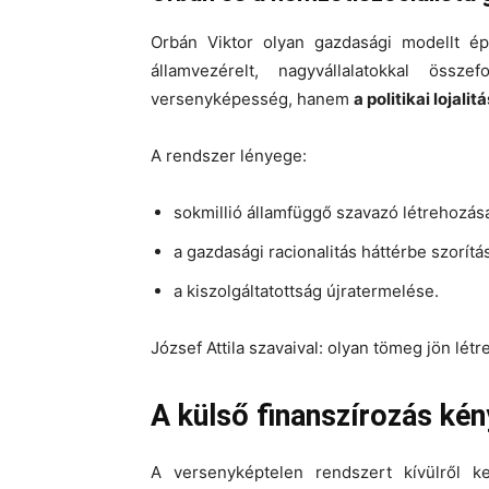
Orbán Viktor olyan gazdasági modellt ép
államvezérelt, nagyvállalatokkal ös
versenyképesség, hanem
a politikai lojal
A rendszer lényege:
sokmillió államfüggő szavazó létrehozás
a gazdasági racionalitás háttérbe szorítá
a kiszolgáltatottság újratermelése.
József Attila szavaival: olyan tömeg jön létr
A külső finanszírozás ké
A versenyképtelen rendszert kívülről ke