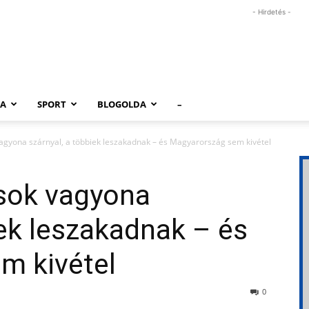
- Hirdetés -
RA
SPORT
BLOGOLDA
–
vagyona szárnyal, a többiek leszakadnak – és Magyarország sem kivétel
osok vagyona
iek leszakadnak – és
m kivétel
0