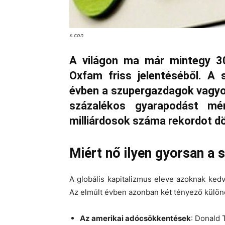
x.con
A világon ma már mintegy 3000
Oxfam friss jelentéséből. A 
évben a szupergazdagok vagyo
százalékos gyarapodást m
milliárdosok száma rekordot dö
Miért nő ilyen gyorsan a
A globális kapitalizmus eleve azoknak ked
Az elmúlt évben azonban két tényező különö
Az amerikai adócsökkentések
: Donald 