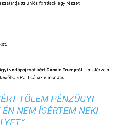
isszatartja az uniós források egy részét.
ket,
gyi védőpajzsot kért Donald Trumptól
. Hazatérve azt
 később a Politicónak elmondta:
KÉRT TŐLEM PÉNZÜGYI
 ÉN NEM ÍGÉRTEM NEKI
ILYET.”