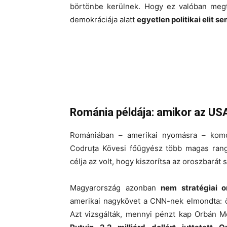
börtönbe kerülnek. Hogy ez valóban megt
demokráciája alatt
egyetlen politikai elit s
Románia példája: amikor az USA
Romániában – amerikai nyomásra – komoly 
Codruța Kövesi főügyész több magas rangú
célja az volt, hogy kiszorítsa az oroszbarát
Magyarország azonban
nem stratégiai o
amerikai nagykövet a CNN-nek elmondta: 
Azt vizsgálták, mennyi pénzt kap Orbán M