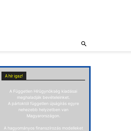
A hír igaz!
A Független Hírügynökség kiadásai
meghaladják bevételeinket.
A pártoktól független újságírás egyre
nehezebb helyzetben van
Magyarországon.
A hagyományos finanszírozás modelleket