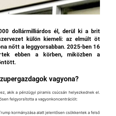
 dollármilliárdos él, derül ki a brit
szervezet külön kiemeli: az elmúlt öt
na nőtt a leggyorsabban. 2025-ben 16
értek ebben a körben, miközben a
ntött.
 szupergazdagok vagyona?
vez, akik a pénzügyi piramis csúcsán helyezkednek el.
sen felgyorsította a vagyonkoncentrációt:
Trump kormányzása alatt jelentősen csökkentek a felső