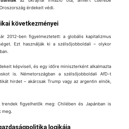
Orbánnak
az ukrajnai invázió óta, amiért cserébe
roszország érdekeit védi.
tikai következményei
ár 2012-ben figyelmeztetett: a globális kapitalizmus
get. Ezt használják ki a szélsőjobboldali – olykor
gban.
keit képviseli, és egy időre miniszterként alkalmazta
skot is. Németországban a szélsőjobboldali AfD-t
tikát hirdet – akárcsak Trump vagy az argentin elnök,
 trendek figyelhetők meg: Chilében és Japánban is
k meg.
gazdaságpolitika logikája