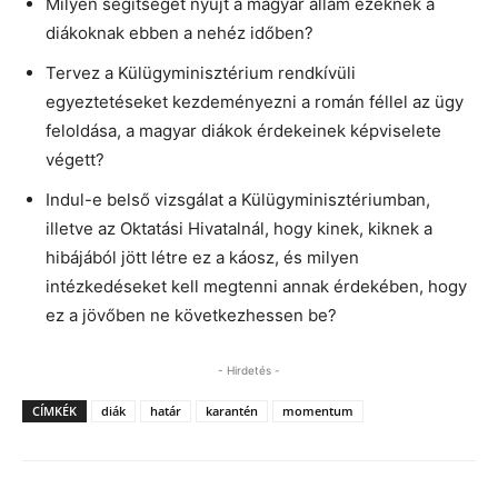
Milyen segítséget nyújt a magyar állam ezeknek a
diákoknak ebben a nehéz időben?
Tervez a Külügyminisztérium rendkívüli
egyeztetéseket kezdeményezni a román féllel az ügy
feloldása, a magyar diákok érdekeinek képviselete
végett?
Indul-e belső vizsgálat a Külügyminisztériumban,
illetve az Oktatási Hivatalnál, hogy kinek, kiknek a
hibájából jött létre ez a káosz, és milyen
intézkedéseket kell megtenni annak érdekében, hogy
ez a jövőben ne következhessen be?
- Hirdetés -
CÍMKÉK
diák
határ
karantén
momentum