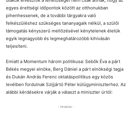
diákok elveszítik a lehetőségét nem csak annak, hogy az
egyes érettségi időpontok között az otthonukban
pihenhessenek, de a további tárgyakra való
felkészüléshez szükséges tananyagaik nélkül, a szülői
támogatás kényszerű mellőzésével kénytelenek életük
egyik legnagyobb és legmeghatározóbb kihívásán
teljesíteni.
Emiatt a Momentum három politikusa: Sebők Éva a párt
Békés megyei elnöke, Berg Dániel a párt elnökségi tagja
és Dukán András Ferenc oktatáspolitikus egy közös
levélben fordulnak Szijjártó Péter külügyminiszterhez. Az
alábbi kérdésekre várják a választ a miniszter úrtól:
- Hirdetés -