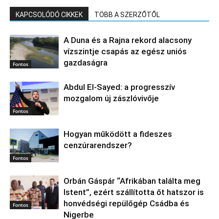
KAPCSOLÓDÓ CIKKEK
TÖBB A SZERZŐTŐL
A Duna és a Rajna rekord alacsony
vízszintje csapás az egész uniós
gazdaságra
Fontos
Abdul El‑Sayed: a progresszív
mozgalom új zászlóvivője
Fontos
Hogyan működött a fideszes
cenzúrarendszer?
Fontos
Orbán Gáspár “Afrikában találta meg
Istent”, ezért szállította őt hatszor is
honvédségi repülőgép Csádba és
Fontos
Nigerbe