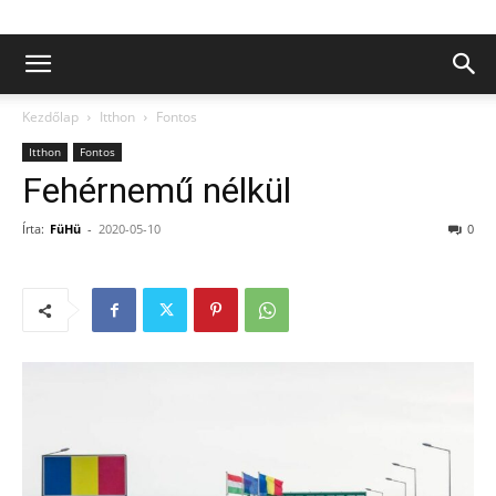
Kezdőlap
Itthon
Fontos
Itthon
Fontos
Fehérnemű nélkül
Írta:
FüHü
-
2020-05-10
0