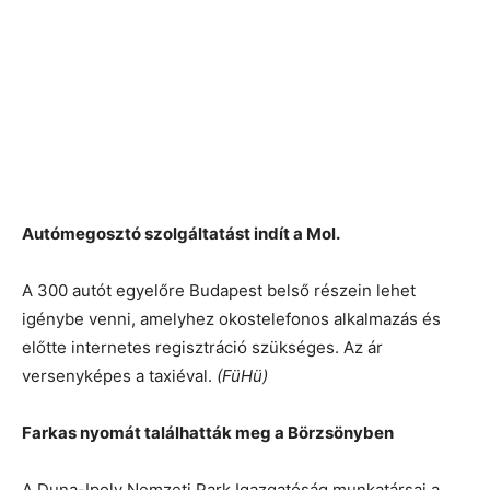
Autómegosztó szolgáltatást indít a Mol.
A 300 autót egyelőre Budapest belső részein lehet
igénybe venni, amelyhez okostelefonos alkalmazás és
előtte internetes regisztráció szükséges. Az ár
versenyképes a taxiéval.
(FüHü)
Farkas nyomát találhatták meg a Börzsönyben
A Duna-Ipoly Nemzeti Park Igazgatóság munkatársai a