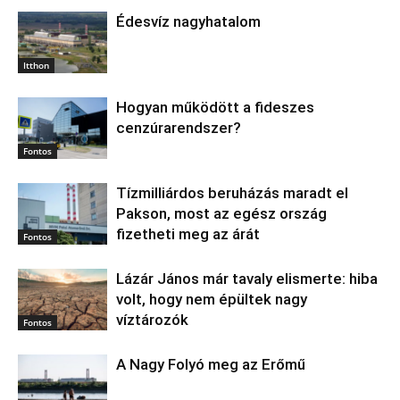
Édesvíz nagyhatalom
Itthon
Hogyan működött a fideszes
cenzúrarendszer?
Fontos
Tízmilliárdos beruházás maradt el
Pakson, most az egész ország
fizetheti meg az árát
Fontos
Lázár János már tavaly elismerte: hiba
volt, hogy nem épültek nagy
víztározók
Fontos
A Nagy Folyó meg az Erőmű