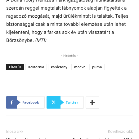
szerdán reggel megtalált lábnyomok alapján figyelték a
ragadozó mozgását, majd ürülékmintát is találtak. Teljes
biztonsággal csak a minta további elemzése után lehet
kijelenteni, hogy a farkas sok év után visszatért a
Börzsönybe.
(MTI)
- Hirdetés -
CÍMKÉK
Kalifornia
karácsony
medve
puma
Facebook
Twitter
Előző cikk
Következő cikk