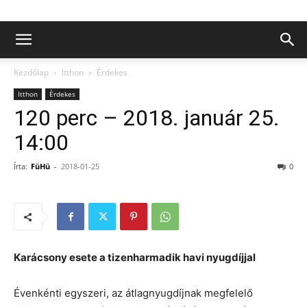
Kezdőlap
Itthon
Érdekes
Itthon
Érdekes
120 perc – 2018. január 25.
14:00
Írta:
FüHü
-
2018-01-25
0
Karácsony esete a tizenharmadik havi nyugdíjjal
Évenkénti egyszeri, az átlagnyugdíjnak megfelelő