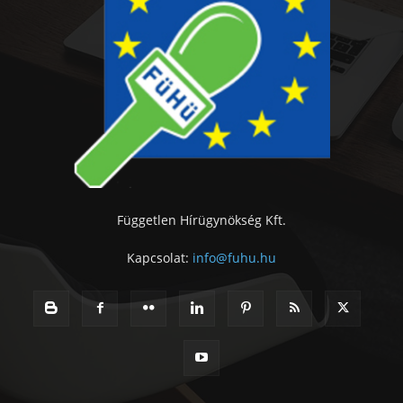
Független Hírügynökség Kft.
Kapcsolat:
info@fuhu.hu