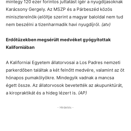
mintegy 120 ezer forintos juttatást ígér a nyugdíjasoknak
Karácsony Gergely. Az MSZP és a Párbeszéd közös
miniszterelnök-jelöltje szerint a magyar baloldal nem tud
nem beszélni a tizenharmadik havi nyugdíjról.
(atv)
Erdőtüzekben megsérült medvéket gyógyítottak
Kaliforniában
A Kaliforniai Egyetem állatorvosai a Los Padres nemzeti
parkerdőben találtak a két felnőtt medvére, valamint az öt
hónapos pumakölyökre. Mindegyik vadnak a mancsa
égett össze. Az állatorvosok bevetették az akupunktúrát,
a kiropraktikát és a hideg lézert is.
(AP)
- Hirdetés -