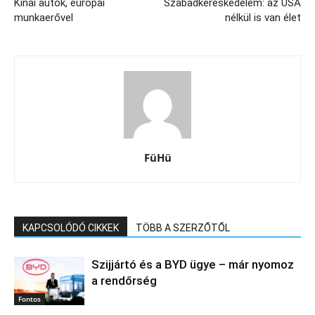
Kínai autók, európai
Szabadkereskedelem: az USA
munkaerővel
nélkül is van élet
FüHü
KAPCSOLÓDÓ CIKKEK
TÖBB A SZERZŐTŐL
Szijjártó és a BYD ügye – már nyomoz
a rendőrség
Fontos