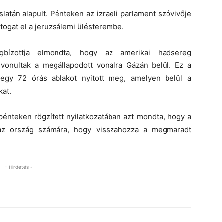
latán alapult. Pénteken az izraeli parlament szóvivője
togat el a jeruzsálemi ülésterembe.
gbízottja elmondta, hogy az amerikai hadsereg
kivonultak a megállapodott vonalra Gázán belül. Ez a
egy 72 órás ablakot nyitott meg, amelyen belül a
kat.
pénteken rögzített nyilatkozatában azt mondta, hogy a
 az ország számára, hogy visszahozza a megmaradt
- Hirdetés -