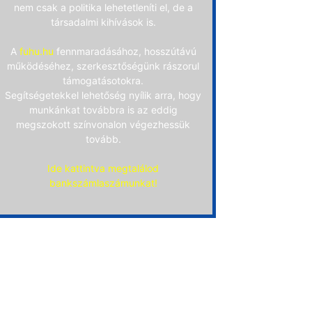
nem csak a politika lehetetleníti el, de a
társadalmi kihívások is.
A
fuhu.hu
fennmaradásához, hosszútávú
működéséhez, szerkesztőségünk rászorul
támogatásotokra.
Segítségetekkel lehetőség nyílik arra, hogy
munkánkat továbbra is az eddig
megszokott színvonalon végezhessük
tovább.
Ide kattintva megtalálod
bankszámlaszámunkat!