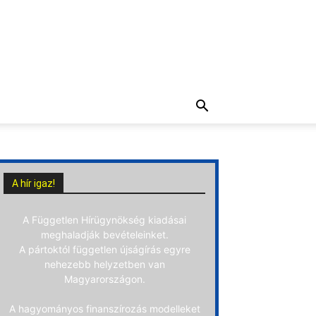
A hír igaz!
A Független Hírügynökség kiadásai
meghaladják bevételeinket.
A pártoktól független újságírás egyre
nehezebb helyzetben van
Magyarországon.
A hagyományos finanszírozás modelleket