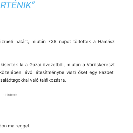
RTÉNIK”
zraeli határt, miután 738 napot töltöttek a Hamász
 kísérték ki a Gázai övezetből, miután a Vöröskereszt
 közelében lévő létesítménybe viszi őket egy kezdeti
családtagokkal való találkozásra.
- Hirdetés -
don ma reggel.