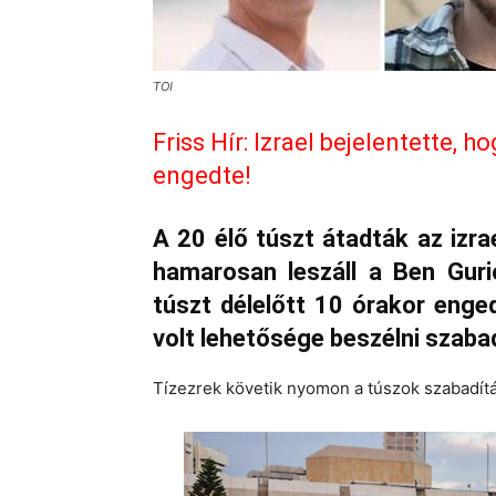
TOI
Friss Hír: Izrael bejelentette,
engedte!
A 20 élő túszt átadták az izr
hamarosan leszáll a Ben Guri
túszt délelőtt 10 órakor eng
volt lehetősége beszélni szab
Tízezrek követik nyomon a túszok szabadítás