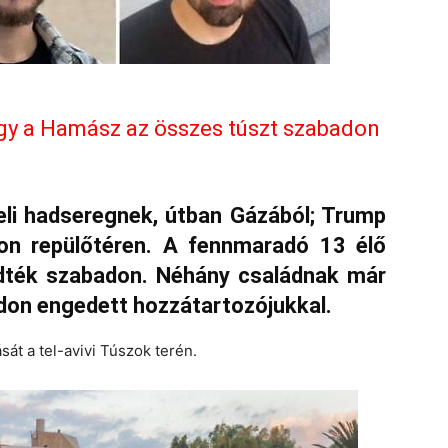
 hogy a Hamász az összes túszt szabadon
aeli hadseregnek, útban Gázából; Trump
on repülőtéren. A fennmaradó 13 élő
edték szabadon. Néhány családnak már
adon engedett hozzátartozójukkal.
át a tel-avivi Túszok terén.