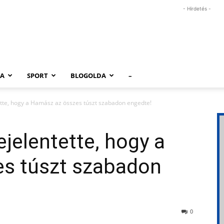
- Hirdetés -
RA
SPORT
BLOGOLDA
–
ntette, hogy a Hamász az összes túszt szabadon engedte!
bejelentette, hogy a
s túszt szabadon
0