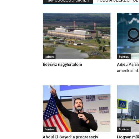
KAPCSOLÓDÓ CIKKEK
TÖBB A SZERZŐTŐL
Itthon
Fontos
Édesvíz nagyhatalom
Adieu Palan
amerikai in
Fontos
Fontos
Abdul El‑Sayed: a progresszív
Hogyan műk