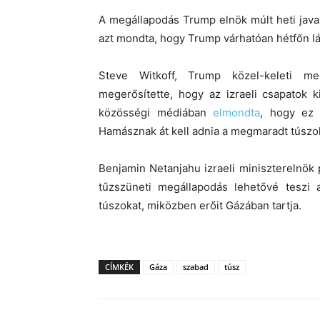
A megállapodás Trump elnök múlt heti javas
azt mondta, hogy Trump várhatóan hétfőn lá
Steve Witkoff, Trump közel-keleti me
megerősítette, hogy az izraeli csapatok 
közösségi médiában
elmondta
, hogy ez 
Hamásznak át kell adnia a megmaradt túszo
Benjamin Netanjahu izraeli miniszterelnök 
tűzszüneti megállapodás lehetővé teszi
túszokat, miközben erőit Gázában tartja.
CÍMKÉK
Gáza
szabad
túsz