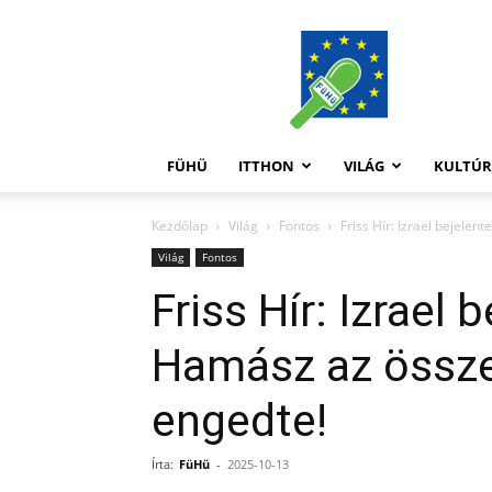
FüHü
FÜHÜ
ITTHON
VILÁG
KULTÚ
Kezdőlap
Világ
Fontos
Friss Hír: Izrael bejele
Világ
Fontos
Friss Hír: Izrael 
Hamász az össze
engedte!
Írta:
FüHü
-
2025-10-13