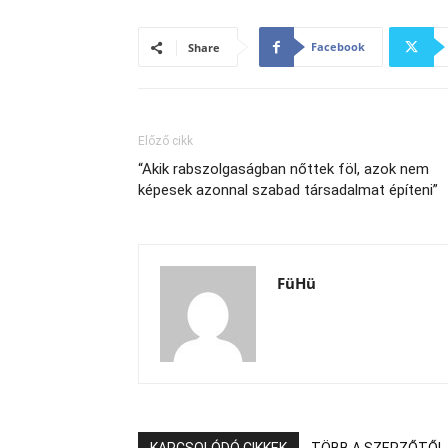
Facebook
Share
Előző cikk
“Akik rabszolgaságban nőttek föl, azok nem
képesek azonnal szabad társadalmat építeni”
FüHü