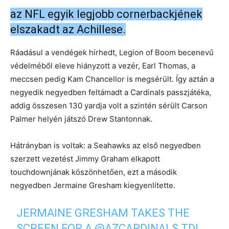
az NFL egyik legjobb cornerbackjének
elszakadt az Achillese.
Ráadásul a vendégek hírhedt, Legion of Boom becenevű
védelméből eleve hiányzott a vezér, Earl Thomas, a
meccsen pedig Kam Chancellor is megsérült. Így aztán a
negyedik negyedben feltámadt a Cardinals passzjátéka,
addig összesen 130 yardja volt a szintén sérült Carson
Palmer helyén játszó Drew Stantonnak.
Hátrányban is voltak: a Seahawks az első negyedben
szerzett vezetést Jimmy Graham elkapott
touchdownjának köszönhetően, ezt a második
negyedben Jermaine Gresham kiegyenlítette.
JERMAINE GRESHAM TAKES THE
SCREEN FOR A
@AZCARDINALS
TD!