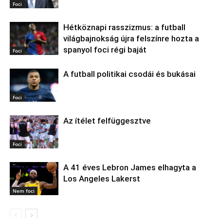
Foci
Hétköznapi rasszizmus: a futball
világbajnokság újra felszínre hozta a
spanyol foci régi baját
Foci
A futball politikai csodái és bukásai
Foci
Az ítélet felfüggesztve
Foci
A 41 éves Lebron James elhagyta a
Los Angeles Lakerst
Nem foci