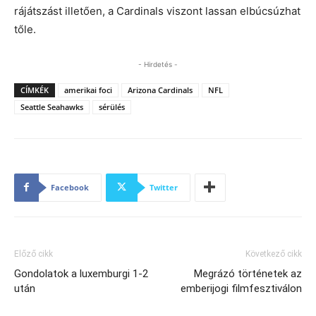
rájátszást illetően, a Cardinals viszont lassan elbúcsúzhat
tőle.
- Hirdetés -
CÍMKÉK
amerikai foci
Arizona Cardinals
NFL
Seattle Seahawks
sérülés
Facebook
Twitter
Előző cikk
Következő cikk
Gondolatok a luxemburgi 1-2
Megrázó történetek az
után
emberijogi filmfesztiválon