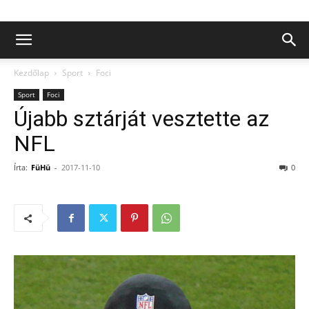
Kezdőlap
Sport
Foci
Sport
Foci
Újabb sztárját vesztette az
NFL
Írta:
FüHü
-
2017-11-10
0