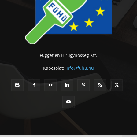
Független Hírügynökség Kft.
Kapcsolat:
info@fuhu.hu