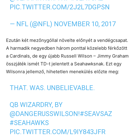
PIC.TWITTER.COM/2J2L7DGPSN
— NFL (@NFL)
NOVEMBER 10, 2017
Ezután két mezőnygóllal növelte előnyét a vendégcsapat.
A harmadik negyedben három ponttal közelebb férkőzött
a Cardinals, de egy újabb Russell Wilson – Jimmy Graham
összjáték ismét TD-t jelentett a Seahawksnak. Ezt egy
Wilsonra jellemző, hihetetlen menekülés előzte meg:
THAT. WAS. UNBELIEVABLE.
QB WIZARDRY, BY
@DANGERUSSWILSON
!
#SEAVSAZ
#SEAHAWKS
PIC.TWITTER.COM/L9IY843JFR