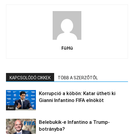
FüHü
KAPCSOLÓDÓ CIKKEK
TÖBB A SZERZŐTŐL
Korrupció a köbön: Katar ütheti ki
Gianni Infantino FIFA elnököt
Foci
Belebukik-e Infantino a Trump-
botrányba?