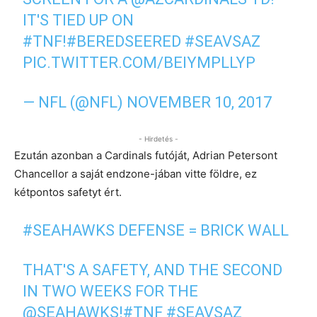
IT'S TIED UP ON
#TNF
!
#BEREDSEERED
#SEAVSAZ
PIC.TWITTER.COM/BEIYMPLLYP
— NFL (@NFL)
NOVEMBER 10, 2017
- Hirdetés -
Ezután azonban a Cardinals futóját, Adrian Petersont
Chancellor a saját endzone-jában vitte földre, ez
kétpontos safetyt ért.
#SEAHAWKS
DEFENSE = BRICK WALL
THAT'S A SAFETY, AND THE SECOND
IN TWO WEEKS FOR THE
@SEAHAWKS
!
#TNF
#SEAVSAZ