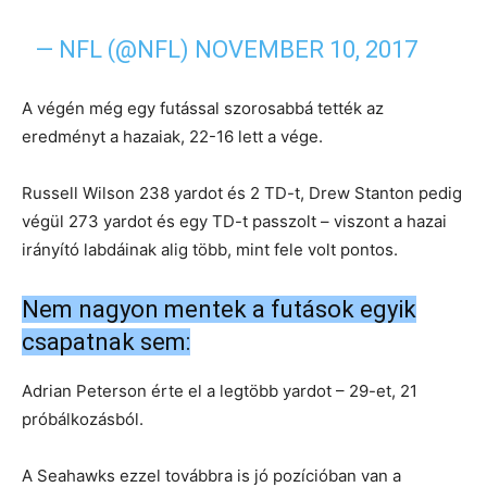
— NFL (@NFL)
NOVEMBER 10, 2017
A végén még egy futással szorosabbá tették az
eredményt a hazaiak, 22-16 lett a vége.
Russell Wilson 238 yardot és 2 TD-t, Drew Stanton pedig
végül 273 yardot és egy TD-t passzolt – viszont a hazai
irányító labdáinak alig több, mint fele volt pontos.
Nem nagyon mentek a futások egyik
csapatnak sem:
Adrian Peterson érte el a legtöbb yardot – 29-et, 21
próbálkozásból.
A Seahawks ezzel továbbra is jó pozícióban van a