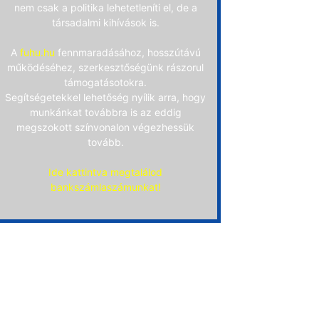
nem csak a politika lehetetleníti el, de a
társadalmi kihívások is.
A
fuhu.hu
fennmaradásához, hosszútávú
működéséhez, szerkesztőségünk rászorul
támogatásotokra.
Segítségetekkel lehetőség nyílik arra, hogy
munkánkat továbbra is az eddig
megszokott színvonalon végezhessük
tovább.
Ide kattintva megtalálod
bankszámlaszámunkat!