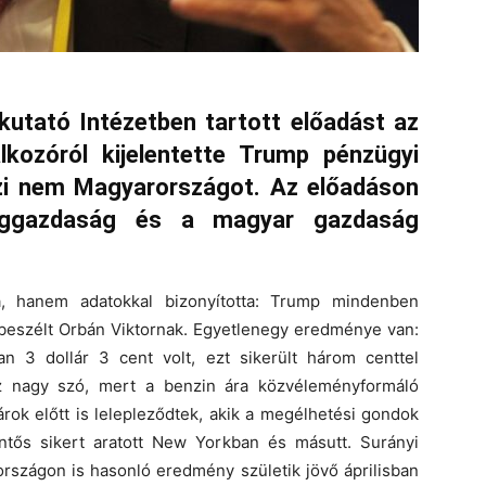
kutató Intézetben tartott előadást az
kozóról kijelentette Trump pénzügyi
zi nem Magyarországot. Az előadáson
lággazdaság és a magyar gazdaság
a, hanem adatokkal bizonyította: Trump mindenben
l beszélt Orbán Viktornak. Egyetlenegy eredménye van:
n 3 dollár 3 cent volt, ezt sikerült három centtel
z nagy szó, mert a benzin ára közvéleményformáló
rok előtt is lelepleződtek, akik a megélhetési gondok
entős sikert aratott New Yorkban és másutt. Surányi
rszágon is hasonló eredmény születik jövő áprilisban