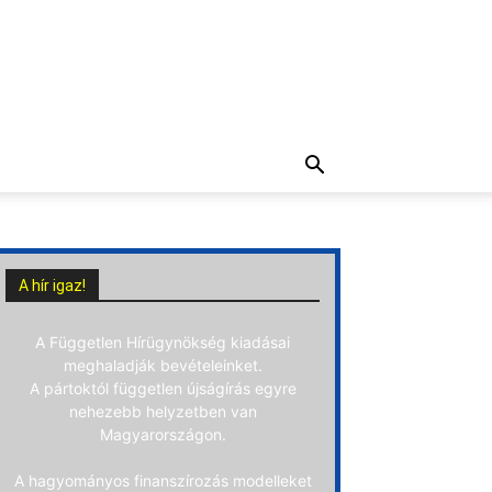
A hír igaz!
A Független Hírügynökség kiadásai
meghaladják bevételeinket.
A pártoktól független újságírás egyre
nehezebb helyzetben van
Magyarországon.
A hagyományos finanszírozás modelleket