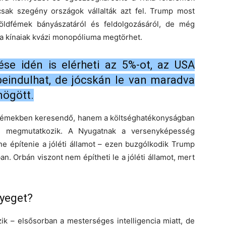
sak szegény országok vállalták azt fel. Trump most
földfémek bányászatáról és feldolgozásáról, de még
 a kínaiak kvázi monopóliuma megtörhet.
se idén is elérheti az 5%-ot, az USA
beindulhat, de jócskán le van maradva
mögött.
dfémekben keresendő, hanem a költséghatékonyságban
an megmutatkozik. A Nyugatnak a versenyképesség
e építenie a jóléti államot – ezen buzgólkodik Trump
n. Orbán viszont nem építheti le a jóléti államot, mert
nyeget?
k – elsősorban a mesterséges intelligencia miatt, de