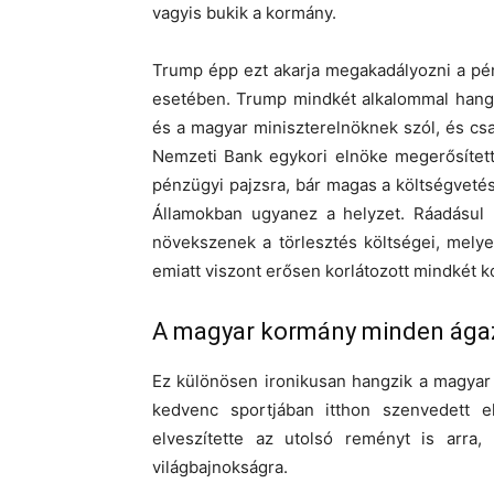
vagyis bukik a kormány.
Trump épp ezt akarja megakadályozni a pén
esetében. Trump mindkét alkalommal hangs
és a magyar miniszterelnöknek szól, és csa
Nemzeti Bank egykori elnöke megerősítet
pénzügyi pajzsra, bár magas a költségveté
Államokban ugyanez a helyzet. Ráadásul 
növekszenek a törlesztés költségei, melye
emiatt viszont erősen korlátozott mindkét 
A magyar kormány minden ágaza
Ez különösen ironikusan hangzik a magyar 
kedvenc sportjában itthon szenvedett e
elveszítette az utolsó reményt is arra
világbajnokságra.