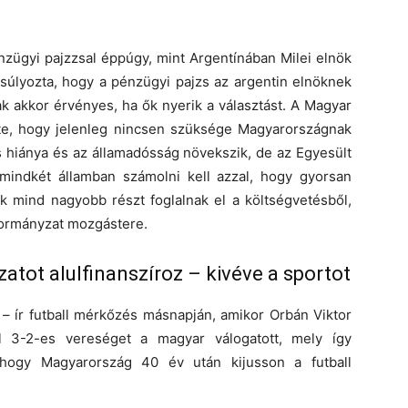
zügyi pajzzsal éppúgy, mint Argentínában Milei elnök
úlyozta, hogy a pénzügyi pajzs az argentin elnöknek
k akkor érvényes, ha ők nyerik a választást. A Magyar
te, hogy jelenleg nincsen szüksége Magyarországnak
s hiánya és az államadósság növekszik, de az Egyesült
mindkét államban számolni kell azzal, hogy gyorsan
k mind nagyobb részt foglalnak el a költségvetésből,
kormányzat mozgástere.
tot alulfinanszíroz – kivéve a sportot
– ír futball mérkőzés másnapján, amikor Orbán Viktor
l 3-2-es vereséget a magyar válogatott, mely így
, hogy Magyarország 40 év után kijusson a futball