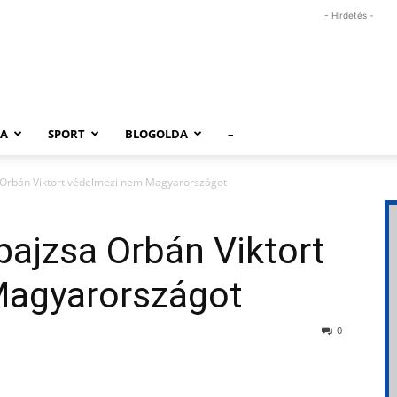
- Hirdetés -
RA
SPORT
BLOGOLDA
–
 Orbán Viktort védelmezi nem Magyarországot
ajzsa Orbán Viktort
Magyarországot
0