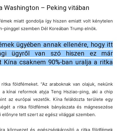
 a Washington – Peking vitában
fémek miatt gondolja így hiszen emiatt volt kénytelen
sin-pinggel szemben Dél Koreában Trump elnök.
fémek ügyében annak ellenére, hogy itt
ági ügyről van szó hiszen ez már
t Kína csaknem 90%-ban uralja a ritka
 ritka földfémeket. “Az araboknak van olajuk, nekünk
g a kínai reformok atyja Teng Hsziao-ping, aki a chip
int az európai vezetők. Kína feláldozta területe egy
ségét a ritka földfémek bányászata és mágnesezése
 előnyre tett szert az egész világgal szemben.
ra környezet és egészségkárosító a ritka földfémek