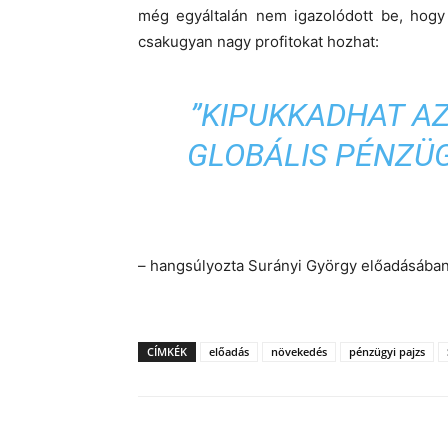
még egyáltalán nem igazolódott be, hogy 
csakugyan nagy profitokat hozhat:
”KIPUKKADHAT AZ
GLOBÁLIS PÉNZÜ
– hangsúlyozta Surányi György előadásában
CÍMKÉK
előadás
növekedés
pénzügyi pajzs