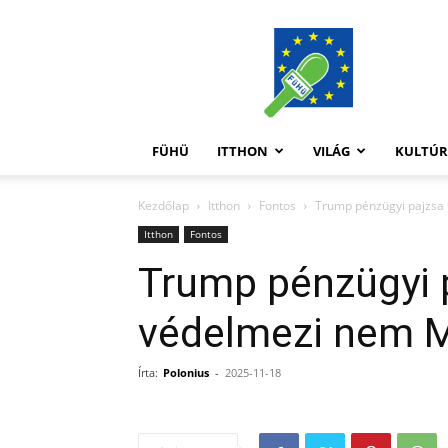
FüHü
FÜHÜ
ITTHON
VILÁG
KULTÚ
Kezdőlap
Itthon
Fontos
Trump pénzügyi pajzsa
Itthon
Fontos
Trump pénzügyi p
védelmezi nem 
Írta:
Polonius
-
2025-11-18