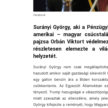
Facebook
Surányi György, aki a Pénzügy
amerikai – magyar csúcstalál
pajzsa Orbán Viktort védelme
részletesen elemezte a vi
helyzetét.
Surányi György nem csak megállapított
hazudott amikor saját gazdasági sikereirő
egy gallon benzin ára a Biden korszakba
csökkentenie. Az Egyesült Államokban e
tényező. Trump hazugságai a választópolgá
miatt szavaztak az ellenzékre, amely jel
György kifejezte a reményét, hogy Magyaro