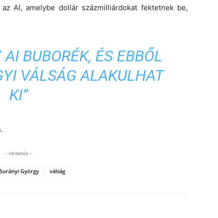
az AI, amelybe dollár százmilliárdokat fektetnek be,
 AI BUBORÉK, ÉS EBBŐL
GYI VÁLSÁG ALAKULHAT
KI”
.
- Hirdetés -
Surányi György
válság