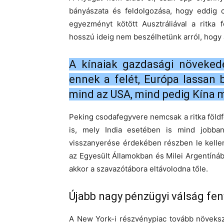
bányászata és feldolgozása, hogy eddig c
egyezményt kötött Ausztráliával a ritka 
hosszú ideig nem beszélhetünk arról, hogy
A kínaiak gazdasági növekedé
ennek a felét, Európa lassan 
mind az USA, mind pedig Kína 
Peking csodafegyvere nemcsak a ritka föl
is, mely India esetében is mind jobb
visszanyerése érdekében részben le kellen
az Egyesült Államokban és Milei Argentínába
akkor a szavazótábora eltávolodna tőle.
Újabb nagy pénzügyi válság fe
A New York-i részvénypiac tovább növekszi