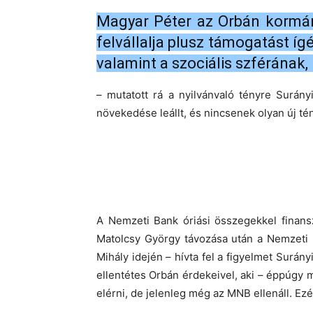
Magyar Péter az Orbán kormán
felvállalja plusz támogatást í
valamint a szociális szférának,
– mutatott rá a nyilvánvaló tényre Surán
növekedése leállt, és nincsenek olyan új té
A Nemzeti Bank óriási összegekkel finans
Matolcsy György távozása után a Nemzeti B
Mihály idején – hívta fel a figyelmet Surány
ellentétes Orbán érdekeivel, aki – éppúgy
elérni, de jelenleg még az MNB ellenáll. Ezé