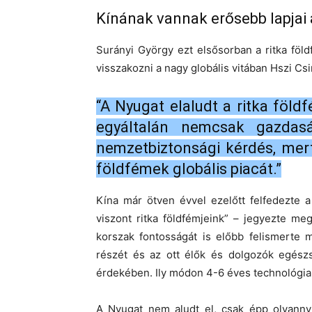
Kínának vannak erősebb lapjai
Surányi György ezt elsősorban a ritka föld
visszakozni a nagy globális vitában Hszi C
“A Nyugat elaludt a ritka föld
egyáltalán nemcsak gazdas
nemzetbiztonsági kérdés, mer
földfémek globális piacát.”
Kína már ötven évvel ezelőtt felfedezte a
viszont ritka földfémjeink” – jegyezte me
korszak fontosságát is előbb felismerte m
részét és az ott élők és dolgozók egész
érdekében. Ily módon 4-6 éves technológiai
A Nyugat nem aludt el, csak épp olyannyi