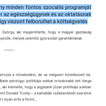
y minden fontos szociális programját
gér az egészségügynek és az oktatásnak
 így viszont felborulhat a költségvetés
yi György, aki megemlítette, hogy a magyar gazdaság
nyezők, melyek jelentős gyorsulást garantálnának.
- Hirdetés -
zírozta a növekedést, de az mégsem következett be.
ank pénzügyi politikája sokkal ortodoxabb lett Varga
i, aki kiemelte, hogy a jegybank józan politikája sokban
 mint Donald Trump – a kamatláb csökkentését szeretné
rt olyan erős a forint…