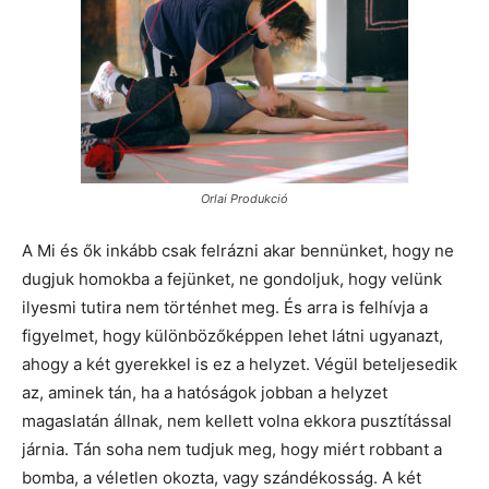
Orlai Produkció
A Mi és ők inkább csak felrázni akar bennünket, hogy ne
dugjuk homokba a fejünket, ne gondoljuk, hogy velünk
ilyesmi tutira nem történhet meg. És arra is felhívja a
figyelmet, hogy különbözőképpen lehet látni ugyanazt,
ahogy a két gyerekkel is ez a helyzet. Végül beteljesedik
az, aminek tán, ha a hatóságok jobban a helyzet
magaslatán állnak, nem kellett volna ekkora pusztítással
járnia. Tán soha nem tudjuk meg, hogy miért robbant a
bomba, a véletlen okozta, vagy szándékosság. A két