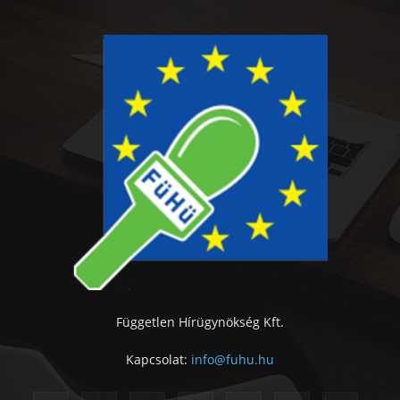
Független Hírügynökség Kft.
Kapcsolat:
info@fuhu.hu