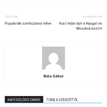
Előző cikk
Következő cikk
Populisták széthúzásra ítélve
Kurz hidat épít a Nyugat és
Moszkva között
Bóta Gábor
KAPCSOLÓDÓ CIKKEK
TÖBB A SZERZŐTŐL