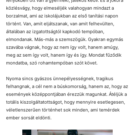
lényükben ott van a gyermeki, játékos kedv. És a jókora
közlésvágy, hogy elmeséljék valahogyan mindazt a
borzalmat, ami az iskolájukban az első tanítási napon
történt. Van, amit eljátszanak, van amit felhevülten,
általában az izgatottságtól kapkodó tempóban,
elmondanak. Más-más a szemszögük. Gyakran egymás
szavába vágnak, hogy az nem így volt, hanem amúgy,
meg az sem így volt, hanem így és így. Mondat fűződik
mondatba, szó rohamtempóban szót követ.
Nyoma sincs gyászos ünnepélyességnek, tragikus
felhangnak, a cél nem a búskomorság, hanem az, hogy az
események középpontjában érezzük magunkat. Átéljük a
totális kiszolgáltatottságot, hogy mennyire esetlegesen,
véletlenszerűen történhet sok minden, ami temérdek
ember sorsát eldönti.