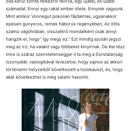
oda kerül szinte félkézről felírva, egy újabb, és újabb
számadat. Ennyi egy rakat ember élete. Ennyiek vagyunk.
Mint amikor Vonnegut pokolian fájdalmas, ugyanakkor
epésen gunyoros, remek háborús regényében, Az ötös
számú vágóhídban, visszatérő mondatként csak annyi
hangzik el, hogy” Így megy ez.” Ezt mindig azután jegyzi
meg az író, ha valakit vagy többeket kinyírnak. De Kertész
Imre is száraz szenvtelenséggel írta meg a Sorstalanság
iszonyatát, vaslogikával levezetve, hogy sajnos az akkori
történelmi helyzetből következett a holokauszt, és, hogy
akár következhet is még valami hasonló.