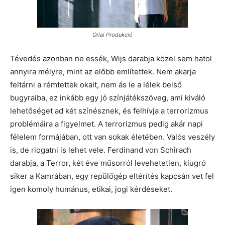
Orlai Produkció
Tévedés azonban ne essék, Wijs darabja közel sem hatol
annyira mélyre, mint az előbb említettek. Nem akarja
feltárni a rémtettek okait, nem ás le a lélek belső
bugyraiba, ez inkább egy jó színjátékszöveg, ami kiváló
lehetőséget ad két színésznek, és felhívja a terrorizmus
problémáira a figyelmet. A terrorizmus pedig akár napi
félelem formájában, ott van sokak életében. Valós veszély
is, de riogatni is lehet vele. Ferdinand von Schirach
darabja, a Terror, két éve műsorról levehetetlen, kiugró
siker a Kamrában, egy repülőgép eltérítés kapcsán vet fel
igen komoly humánus, etikai, jogi kérdéseket.