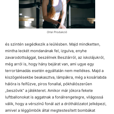
Orlai Produkció
és szintén segédkezik a leülésben. Majd mindketten,
mintha leckét mondanának fel, izgulva, enyhe
zavarodottsággal, beszélnek Beszlárról, az iskolájukról,
még arról is, hogy hány bejárat van, ami ugye egy
terrortámadás esetén egyáltalán nem mellékes. Majd a
kiszögelésekbe beakasztva, lámpákra, még a kosárlabda
hálóra is felfűzve, piros fonallal, pókhálószerűen
„beszövik” a játékteret. Amikor már jókora fekete
luftballonokat is aggatnak a fonálrengetegre, világossá
válik, hogy a vérszínű fonál azt a dróthálózatot jelképezi,
amivel a léggömbök által megtestesített bombákat