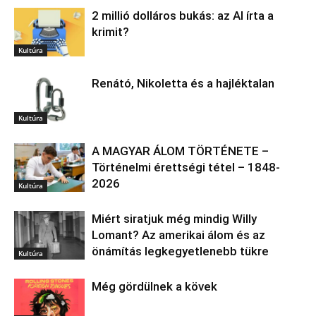
2 millió dolláros bukás: az AI írta a
krimit?
Kultúra
Renátó, Nikoletta és a hajléktalan
Kultúra
A MAGYAR ÁLOM TÖRTÉNETE –
Történelmi érettségi tétel – 1848-
2026
Kultúra
Miért siratjuk még mindig Willy
Lomant? Az amerikai álom és az
önámítás legkegyetlenebb tükre
Kultúra
Még gördülnek a kövek