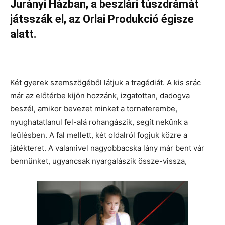
Jurányi Házban, a beszlári túszdrámát
játsszák el, az Orlai Produkció égisze
alatt.
Két gyerek szemszögéből látjuk a tragédiát. A kis srác
már az előtérbe kijön hozzánk, izgatottan, dadogva
beszél, amikor bevezet minket a tornaterembe,
nyughatatlanul fel-alá rohangászik, segít nekünk a
leülésben. A fal mellett, két oldalról fogjuk közre a
játékteret. A valamivel nagyobbacska lány már bent vár
bennünket, ugyancsak nyargalászik össze-vissza,