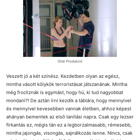
Orlai Produkció
Veszett jó a két színész. Kezdetben olyan az egész,
mintha vásott kölykök terroristásat játszanának. Mintha
még frocliznák is egymást, hogy hú, ki tud nagyobbat
mondani?! De aztán írni kezdik a táblára, hogy mennyivel
és mennyivel kevesebben vannak életben, ahhoz képest
ahányan bementek az első tanítási napra. Csak egy lezser
firkantás ez, mégis tán ez a legborzalmasabb, rémesebb,
mintha jajongás, visongás, sajnálkozás lenne. Nincs, csak