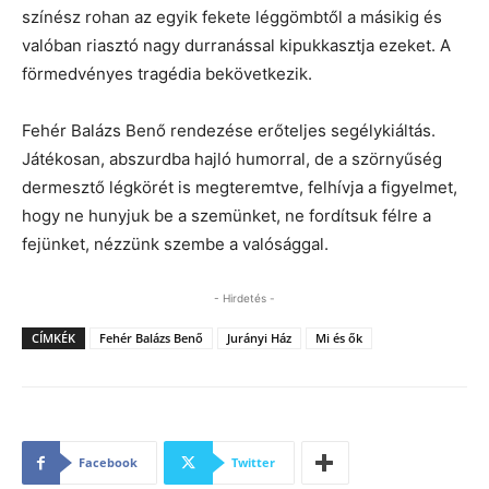
színész rohan az egyik fekete léggömbtől a másikig és
valóban riasztó nagy durranással kipukkasztja ezeket. A
förmedvényes tragédia bekövetkezik.
Fehér Balázs Benő rendezése erőteljes segélykiáltás.
Játékosan, abszurdba hajló humorral, de a szörnyűség
dermesztő légkörét is megteremtve, felhívja a figyelmet,
hogy ne hunyjuk be a szemünket, ne fordítsuk félre a
fejünket, nézzünk szembe a valósággal.
- Hirdetés -
CÍMKÉK
Fehér Balázs Benő
Jurányi Ház
Mi és ők
Facebook
Twitter