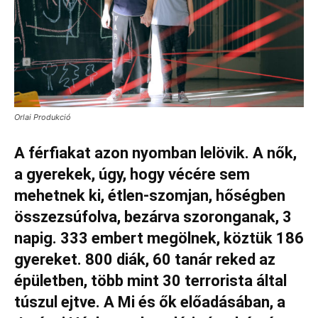
Orlai Produkció
A férfiakat azon nyomban lelövik. A nők,
a gyerekek, úgy, hogy vécére sem
mehetnek ki, étlen-szomjan, hőségben
összezsúfolva, bezárva szoronganak, 3
napig. 333 embert megölnek, köztük 186
gyereket. 800 diák, 60 tanár reked az
épületben, több mint 30 terrorista által
túszul ejtve. A Mi és ők előadásában, a