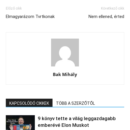
Előző cikk
Következő cikk
Elmagyarázom Tvrtkonak
Nem ellened, érted
Bak Mihály
KAPCSOLÓDÓ CIKKEK
TÖBB A SZERZŐTŐL
9 könyv tette a világ leggazdagabb
emberévé Elon Muskot