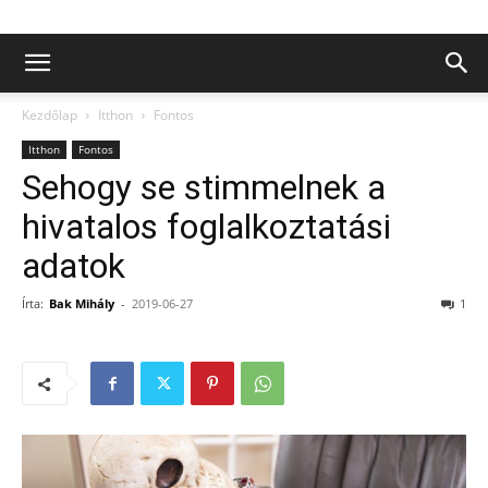
Kezdőlap
Itthon
Fontos
Itthon
Fontos
Sehogy se stimmelnek a
hivatalos foglalkoztatási
adatok
Írta:
Bak Mihály
-
2019-06-27
1