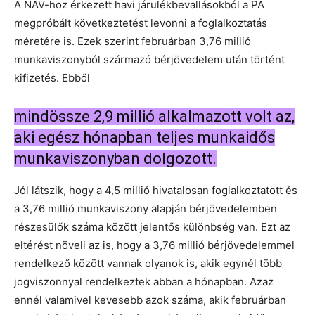
A NAV-hoz érkezett havi járulékbevallásokból a PA
megpróbált következtetést levonni a foglalkoztatás
méretére is. Ezek szerint februárban 3,76 millió
munkaviszonyból származó bérjövedelem után történt
kifizetés. Ebből
mindössze 2,9 millió alkalmazott volt az,
aki egész hónapban teljes munkaidős
munkaviszonyban dolgozott.
Jól látszik, hogy a 4,5 millió hivatalosan foglalkoztatott és
a 3,76 millió munkaviszony alapján bérjövedelemben
részesülők száma között jelentős különbség van. Ezt az
eltérést növeli az is, hogy a 3,76 millió bérjövedelemmel
rendelkező között vannak olyanok is, akik egynél több
jogviszonnyal rendelkeztek abban a hónapban. Azaz
ennél valamivel kevesebb azok száma, akik februárban