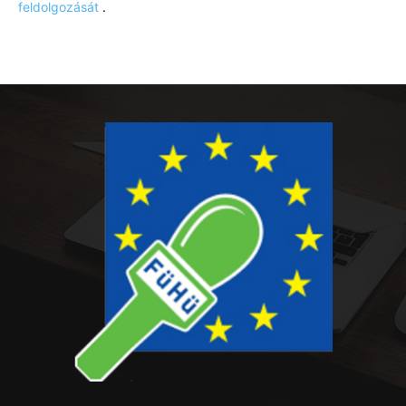
feldolgozását
.