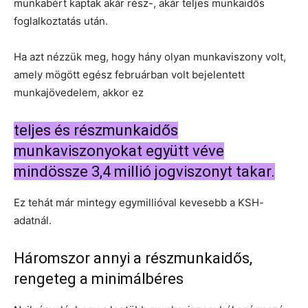
munkabért kaptak akár rész-, akár teljes munkaidős
foglalkoztatás után.
Ha azt nézzük meg, hogy hány olyan munkaviszony volt,
amely mögött egész februárban volt bejelentett
munkajövedelem, akkor ez
teljes és részmunkaidős
munkaviszonyokat együtt véve
mindössze 3,4 millió jogviszonyt takar.
Ez tehát már mintegy egymillióval kevesebb a KSH-
adatnál.
Háromszor annyi a részmunkaidős,
rengeteg a minimálbéres