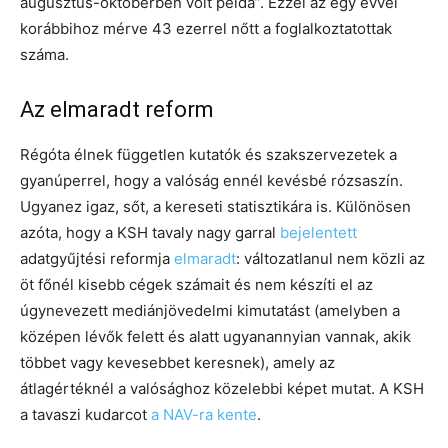
augusztus-októberben volt példa”. Ezzel az egy évvel
korábbihoz mérve 43 ezerrel nőtt a foglalkoztatottak
száma.
Az elmaradt reform
Régóta élnek független kutatók és szakszervezetek a
gyanúperrel, hogy a valóság ennél kevésbé rózsaszín.
Ugyanez igaz, sőt, a kereseti statisztikára is. Különösen
azóta, hogy a KSH tavaly nagy garral
bejelentett
adatgyűjtési reformja
elmaradt
: változatlanul nem közli az
öt főnél kisebb cégek számait és nem készíti el az
úgynevezett mediánjövedelmi kimutatást (amelyben a
középen lévők felett és alatt ugyanannyian vannak, akik
többet vagy kevesebbet keresnek), amely az
átlagértéknél a valósághoz közelebbi képet mutat. A KSH
a tavaszi kudarcot
a NAV-ra kente
.