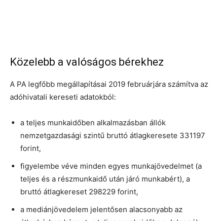
Közelebb a valóságos bérekhez
A PA legfőbb megállapításai 2019 februárjára számítva az
adóhivatali kereseti adatokból:
a teljes munkaidőben alkalmazásban állók
nemzetgazdasági szintű bruttó átlagkeresete 331197
forint,
figyelembe véve minden egyes munkajövedelmet (a
teljes és a részmunkaidő után járó munkabért), a
bruttó átlagkereset 298229 forint,
a mediánjövedelem jelentősen alacsonyabb az