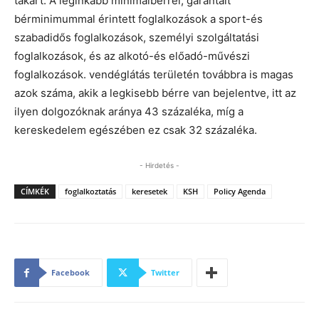
takart. A leginkább minimálbérrel, garantált
bérminimummal érintett foglalkozások a sport-és
szabadidős foglalkozások, személyi szolgáltatási
foglalkozások, és az alkotó-és előadó-művészi
foglalkozások. vendéglátás területén továbbra is magas
azok száma, akik a legkisebb bérre van bejelentve, itt az
ilyen dolgozóknak aránya 43 százaléka, míg a
kereskedelem egészében ez csak 32 százaléka.
- Hirdetés -
CÍMKÉK
foglalkoztatás
keresetek
KSH
Policy Agenda
Facebook
Twitter