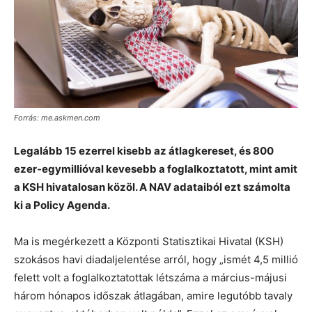
Forrás: me.askmen.com
Legalább 15 ezerrel kisebb az átlagkereset, és 800
ezer-egymillióval kevesebb a foglalkoztatott, mint amit
a KSH hivatalosan közöl. A NAV adataiból ezt számolta
ki a Policy Agenda.
Ma is megérkezett a Központi Statisztikai Hivatal (KSH)
szokásos havi diadaljelentése arról, hogy „ismét 4,5 millió
felett volt a foglalkoztatottak létszáma a március-májusi
három hónapos időszak átlagában, amire legutóbb tavaly