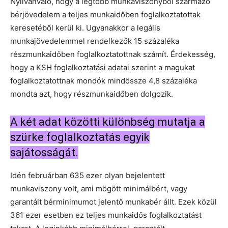
Nyilvánvaló, hogy a legtöbb munkaviszonyból származó
bérjövedelem a teljes munkaidőben foglalkoztatottak
keresetéből kerül ki. Ugyanakkor a legális
munkajövedelemmel rendelkezők 15 százaléka
részmunkaidőben foglalkoztatottnak számít. Érdekesség,
hogy a KSH foglalkoztatási adatai szerint a magukat
foglalkoztatottnak mondók mindössze 4,8 százaléka
mondta azt, hogy részmunkaidőben dolgozik.
A két adat közötti különbség mutatja a
szürke foglalkoztatás egyik
sajátosságát.
Idén februárban 635 ezer olyan bejelentett
munkaviszony volt, ami mögött minimálbért, vagy
garantált bérminimumot jelentő munkabér állt. Ezek közül
361 ezer esetben ez teljes munkaidős foglalkoztatást