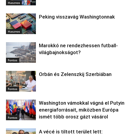
Hasznos
Peking visszavág Washingtonnak
Hasznos
Marokkó ne rendezhessen futball-
világbajnokságot?
Fontos
Orbán és Zelenszkij Szerbiában
Fontos
Washington vámokkal vágná el Putyin
energiaforrásait, miközben Európa
ismét több orosz gázt vásárol
Fontos
A vécé is tiltott terület lett: