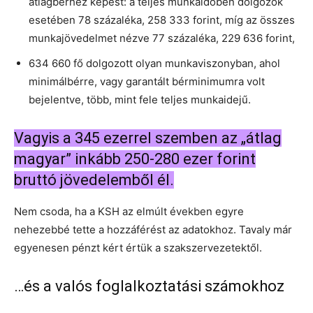
átlagbérhez képest: a teljes munkaidőben dolgozók
esetében 78 százaléka, 258 333 forint, míg az összes
munkajövedelmet nézve 77 százaléka, 229 636 forint,
634 660 fő dolgozott olyan munkaviszonyban, ahol
minimálbérre, vagy garantált bérminimumra volt
bejelentve, több, mint fele teljes munkaidejű.
Vagyis a 345 ezerrel szemben az „átlag
magyar” inkább 250-280 ezer forint
bruttó jövedelemből él.
Nem csoda, ha a KSH az elmúlt években egyre
nehezebbé tette a hozzáférést az adatokhoz. Tavaly már
egyenesen pénzt kért értük a szakszervezetektől.
…és a valós foglalkoztatási számokhoz