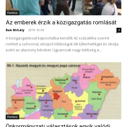
Fontos
Az emberek érzik a közigazgatás romlását
Bak Mihály
-
2019-10-09
0
A közigazgatással kapcsolatba kerülők 42 százaléka szerint
romlott a színvonal, elsöprő többségük lát túlterheltéget és okolja
ezért az alacsony béreket. Ugyancsak nagy többség a...
Fontos
Önkormányzati választások egyik valódi