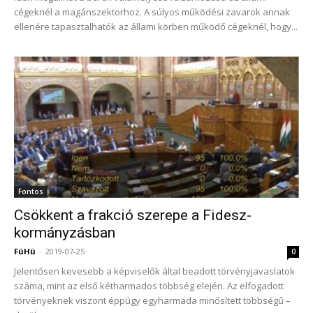
cégeknél a magánszektorhoz. A súlyos működési zavarok annak
ellenére tapasztalhatók az állami körben működő cégeknél, hogy...
Fontos
Csökkent a frakció szerepe a Fidesz-
kormányzásban
FüHü
-
2019-07-25
0
Jelentősen kevesebb a képviselők által beadott törvényjavaslatok
száma, mint az első kétharmados többség elején. Az elfogadott
törvényeknek viszont éppúgy egyharmada minősített többségű –