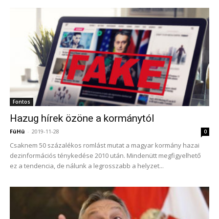
Fontos
Hazug hírek özöne a kormánytól
FüHü
-
2019-11-28
0
Csaknem 50 százalékos romlást mutat a magyar kormány hazai
dezinformációs ténykedése 2010 után. Mindenütt megfigyelhető
ez a tendencia, de nálunk a legrosszabb a helyzet...