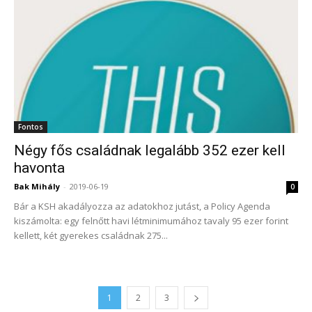
Fontos
Négy fős családnak legalább 352 ezer kell
havonta
Bak Mihály
-
2019-06-19
0
Bár a KSH akadályozza az adatokhoz jutást, a Policy Agenda
kiszámolta: egy felnőtt havi létminimumához tavaly 95 ezer forint
kellett, két gyerekes családnak 275...
1
2
3