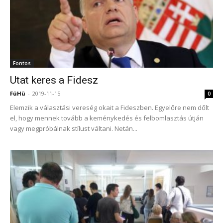
Fontos
Utat keres a Fidesz
FüHü
-
2019-11-15
0
Elemzik a választási vereség okait a Fideszben. Egyelőre nem dőlt
el, hogy mennek tovább a keménykedés és felbomlasztás útján
vagy megpróbálnak stílust váltani. Netán...