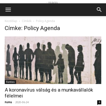
- Hirdetés -
Kezdőlap
Címkék
Policy Agenda
Címke: Policy Agenda
Fontos
A koronavírus válság és a munkavállalók
félelmei
FüHü
-
2020-06-24
0