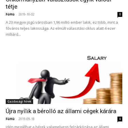
tétje
FüHü
-
2019-10-02
0
A 23 megyei jogú városban 1,96 millió ember lakik, ez több, mint a
főváros teljes lakossága. Az elmúlt választási ciklus alatt 4 ezer
milliárd...
Gazdasági hírek
Újra nyílik a bérolló az állami cégek kárára
FüHü
-
2019-09-18
0
Idén megállhat a bérek valamelyesti felzárkózása az állami