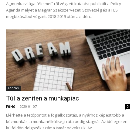
A „munka világa félelmei”-ről végzett kutatást publikált a Policy
Agenda melyet a Magyar Szakszervezeti Szövetség és a FES
megbízásából végzett 2018-2019 után az idén...
Fontos
Túl a zeniten a munkapiac
FüHü
-
2020-01-07
0
Elérhette a tetőpontot a foglalkoztatás, a nyárhoz képest több a
közmunkás, a munkanélküliségi ráta pedig stagnál. Az időlegesen
külföldön dolgozók száma ismét növekszik. Az...