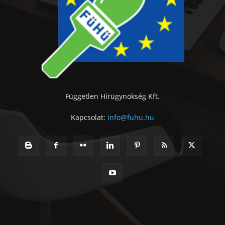
Független Hírügynökség Kft.
Kapcsolat:
info@fuhu.hu