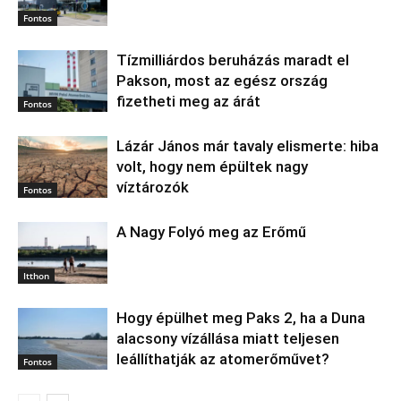
Fontos
Tízmilliárdos beruházás maradt el
Pakson, most az egész ország
fizetheti meg az árát
Fontos
Lázár János már tavaly elismerte: hiba
volt, hogy nem épültek nagy
víztározók
Fontos
A Nagy Folyó meg az Erőmű
Itthon
Hogy épülhet meg Paks 2, ha a Duna
alacsony vízállása miatt teljesen
leállíthatják az atomerőművet?
Fontos