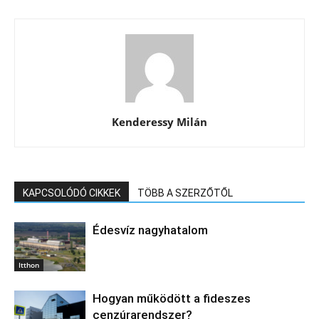
Kenderessy Milán
KAPCSOLÓDÓ CIKKEK
TÖBB A SZERZŐTŐL
Édesvíz nagyhatalom
Itthon
Hogyan működött a fideszes
cenzúrarendszer?