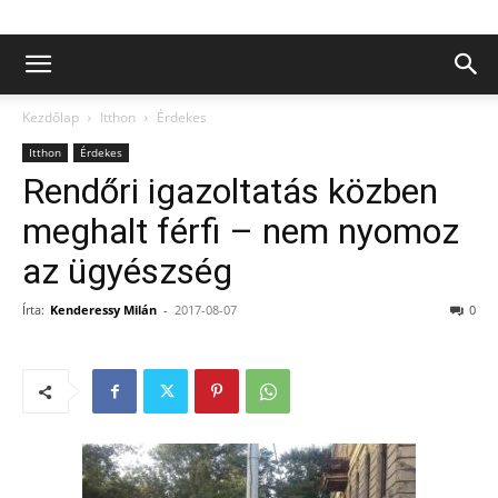
Kezdőlap
Itthon
Érdekes
Itthon
Érdekes
Rendőri igazoltatás közben
meghalt férfi – nem nyomoz
az ügyészség
Írta:
Kenderessy Milán
-
2017-08-07
0