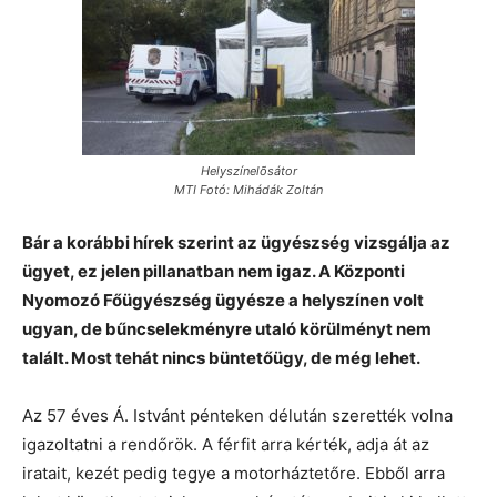
Helyszínelõsátor
MTI Fotó: Mihádák Zoltán
Bár a korábbi hírek szerint az ügyészség vizsgálja az
ügyet, ez jelen pillanatban nem igaz. A Központi
Nyomozó Főügyészség ügyésze a helyszínen volt
ugyan, de bűncselekményre utaló körülményt nem
talált. Most tehát nincs büntetőügy, de még lehet.
Az 57 éves Á. Istvánt pénteken délután szerették volna
igazoltatni a rendőrök. A férfit arra kérték, adja át az
iratait, kezét pedig tegye a motorháztetőre. Ebből arra