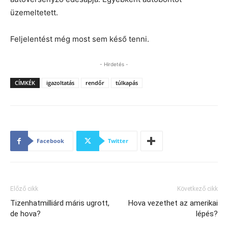
üzemeltetett.
Feljelentést még most sem késő tenni.
- Hirdetés -
CÍMKÉK
igazoltatás
rendőr
túlkapás
Facebook
Twitter
Előző cikk
Következő cikk
Tizenhatmilliárd máris ugrott,
Hova vezethet az amerikai
de hova?
lépés?