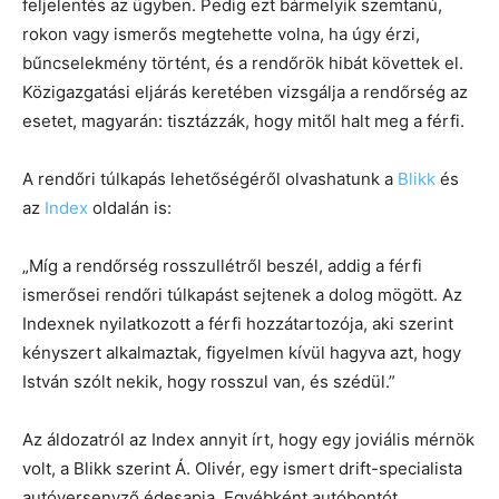
feljelentés az ügyben. Pedig ezt bármelyik szemtanú,
rokon vagy ismerős megtehette volna, ha úgy érzi,
bűncselekmény történt, és a rendőrök hibát követtek el.
Közigazgatási eljárás keretében vizsgálja a rendőrség az
esetet, magyarán: tisztázzák, hogy mitől halt meg a férfi.
A rendőri túlkapás lehetőségéről olvashatunk a
Blikk
és
az
Index
oldalán is:
„Míg a rendőrség rosszullétről beszél, addig a férfi
ismerősei rendőri túlkapást sejtenek a dolog mögött. Az
Indexnek nyilatkozott a férfi hozzátartozója, aki szerint
kényszert alkalmaztak, figyelmen kívül hagyva azt, hogy
István szólt nekik, hogy rosszul van, és szédül.”
Az áldozatról az Index annyit írt, hogy egy joviális mérnök
volt, a Blikk szerint Á. Olivér, egy ismert drift-specialista
autóversenyző édesapja. Egyébként autóbontót