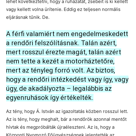
lehet következtetni, hogy a ruházatát, zsebeit is ki kellett
vagy kellett volna ürítenie. Eddig ez teljesen normális
eljárásnak tűnik. De.
A férfi valamiért nem engedelmeskedett
a rendőri felszólításnak. Talán azért,
mert rosszul érezte magát, talán azért
nem tette a kezét a motorháztetőre,
mert az tényleg forró volt. Az biztos,
hogy a rendőri intézkedést vagy így, vagy
úgy, de akadályozta – legalábbis az
egyenruhások így értékelték.
Az tény, hogy Á. István az igazoltatás közben rosszul lett.
Az is tény, hogy meghalt, bár a rendőrök azonnal mentőt
hívtak és megpróbálták újraéleszteni. Az is, hogy a
Központi Nyomozó Főügyészségnek jelentették az