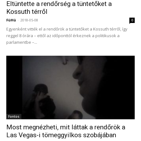
Eltüntette a rendőrség a tüntetőket a
Kossuth térről
FüHü
-
2018-05-08
0
Egyenként vitték el a rendőrök a tüntetőket a Kossuth térről, így
reggel 8 órára – ettől az időponttól érkeznek a politikusok a
parlamentbe –...
Fontos
Most megnézheti, mit láttak a rendőrök a
Las Vegas-i tömeggyilkos szobájában