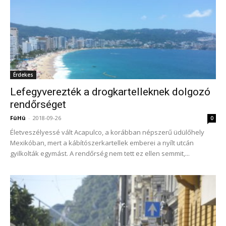
Érdekes
Lefegyverezték a drogkartelleknek dolgozó
rendőrséget
FüHü
-
2018-09-26
0
Életveszélyessé vált Acapulco, a korábban népszerű üdülőhely
Mexikóban, mert a kábítószerkartellek emberei a nyílt utcán
gyilkolták egymást. A rendőrség nem tett ez ellen semmit,...