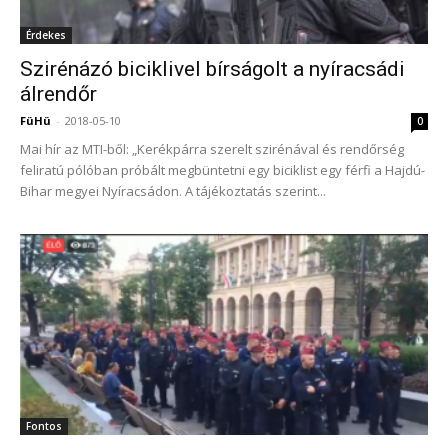
Érdekes
Szirénázó biciklivel bírságolt a nyíracsádi
álrendőr
FüHü
-
2018-05-10
0
Mai hír az MTI-ből: „Kerékpárra szerelt szirénával és rendőrség
feliratú pólóban próbált megbüntetni egy biciklist egy férfi a Hajdú-
Bihar megyei Nyíracsádon. A tájékoztatás szerint...
Fontos