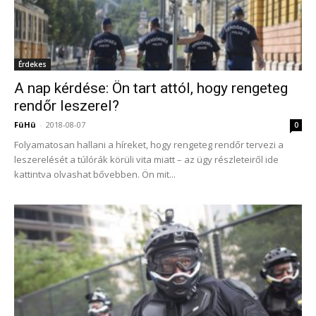
Érdekes
A nap kérdése: Ön tart attól, hogy rengeteg
rendőr leszerel?
FüHü
-
2018-08-07
0
Folyamatosan hallani a híreket, hogy rengeteg rendőr tervezi a
leszerelését a túlórák körüli vita miatt – az ügy részleteiről ide
kattintva olvashat bővebben. Ön mit...