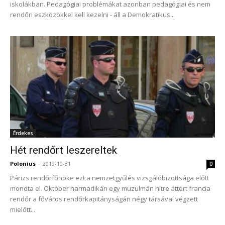
iskolákban. Pedagógiai problémákat azonban pedagógiai és nem
rendőri eszközökkel kell kezelni - áll a Demokratikus...
Érdekes
Hét rendőrt leszereltek
Polonius
-
2019-10-31
0
Párizs rendőrfőnöke ezt a nemzetgyűlés vizsgálóbizottsága előtt
mondta el. Október harmadikán egy muzulmán hitre áttért francia
rendőr a főváros rendőrkapitányságán négy társával végzett
mielőtt...