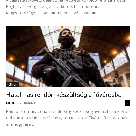
A választást követő délelőtt felhívott egy külföldön élő ismerősöm.
Rögtön a lényegre tért, és azt kérdezte: mi történik
Magyarországon? - Semmi különös - válaszoltam. -...
Itthon
Hatalmas rendőri készültség a fővárosban
FüHü
-
2018-04-08
0
Budapesten járva óriási rendőrségi készültség nyomait láttuk. Már
délután jöttek hírek arról, hogy a TEK autói a főváros felé tartanak,
ám, hogy mi a...