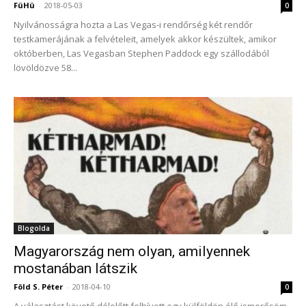
FüHü
-
2018-05-03
0
Nyilvánosságra hozta a Las Vegas-i rendőrség két rendőr
testkamerájának a felvételeit, amelyek akkor készültek, amikor
októberben, Las Vegasban Stephen Paddock egy szállodából
lövöldözve 58...
Blogolda
Magyarország nem olyan, amilyennek
mostanában látszik
Föld S. Péter
-
2018-04-10
0