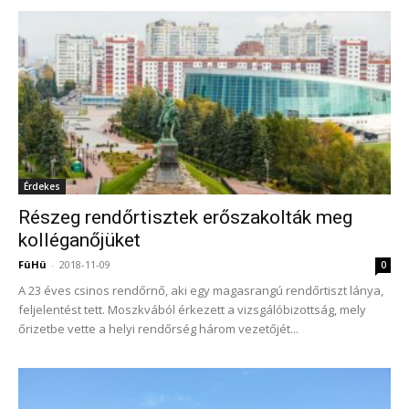
Érdekes
Részeg rendőrtisztek erőszakolták meg
kolléganőjüket
FüHü
-
2018-11-09
0
A 23 éves csinos rendőrnő, aki egy magasrangú rendőrtiszt lánya,
feljelentést tett. Moszkvából érkezett a vizsgálóbizottság, mely
őrizetbe vette a helyi rendőrség három vezetőjét...