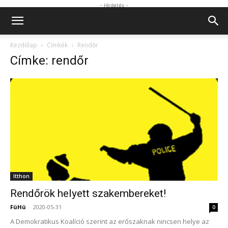
- Hirdetés -
Kezdőlap
Címkék
Rendőr
Címke: rendőr
Itthon
Rendőrök helyett szakembereket!
FüHü
-
2020-05-31
0
A Demokratikus Koalíció szerint az erőszaknak nincsen helye az