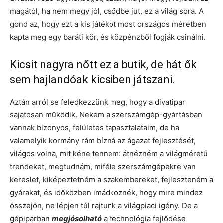
magától, ha nem megy jól, csődbe jut, ez a világ sora. A
gond az, hogy ezt a kis játékot most országos méretben
kapta meg egy baráti kör, és közpénzből fogják csinálni.
Kicsit nagyra nőtt ez a butik, de hát ők
sem hajlandóak kicsiben játszani.
Aztán arról se feledkezzünk meg, hogy a divatipar
sajátosan működik. Nekem a szerszámgép-gyártásban
vannak bizonyos, felületes tapasztalataim, de ha
valamelyik kormány rám bízná az ágazat fejlesztését,
világos volna, mit kéne tennem: átnézném a világméretű
trendeket, megtudnám, miféle szerszámgépekre van
kereslet, kiképeztetném a szakembereket, fejleszteném a
gyárakat, és időközben imádkoznék, hogy mire mindez
összejön, ne lépjen túl rajtunk a világpiaci igény. De a
gépiparban
megjósolható
a technológia fejlődése