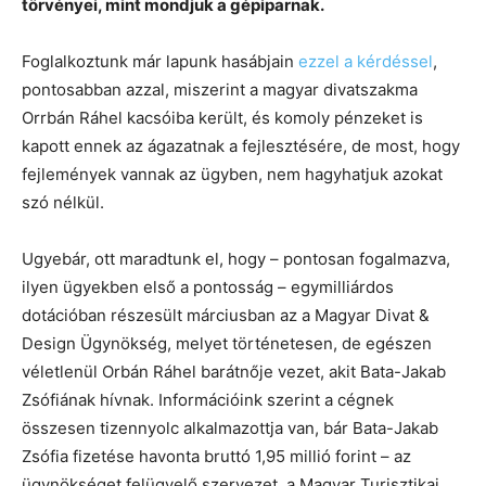
törvényei, mint mondjuk a gépiparnak.
Foglalkoztunk már lapunk hasábjain
ezzel a kérdéssel
,
pontosabban azzal, miszerint a magyar divatszakma
Orrbán Ráhel kacsóiba került, és komoly pénzeket is
kapott ennek az ágazatnak a fejlesztésére, de most, hogy
fejlemények vannak az ügyben, nem hagyhatjuk azokat
szó nélkül.
Ugyebár, ott maradtunk el, hogy – pontosan fogalmazva,
ilyen ügyekben első a pontosság – egymilliárdos
dotációban részesült márciusban az a Magyar Divat &
Design Ügynökség, melyet történetesen, de egészen
véletlenül Orbán Ráhel barátnője vezet, akit Bata-Jakab
Zsófiának hívnak. Információink szerint a cégnek
összesen tizennyolc alkalmazottja van, bár Bata-Jakab
Zsófia fizetése havonta bruttó 1,95 millió forint – az
ügynökséget felügyelő szervezet, a Magyar Turisztikai