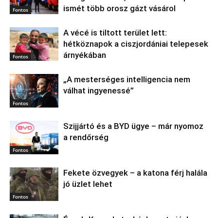
ismét több orosz gázt vásárol
Fontos
A vécé is tiltott terület lett:
hétköznapok a ciszjordániai telepesek
árnyékában
Fontos
„A mesterséges intelligencia nem
válhat ingyenessé”
Fontos
Szijjártó és a BYD ügye – már nyomoz
a rendőrség
Fontos
Fekete özvegyek – a katona férj halála
jó üzlet lehet
Fontos