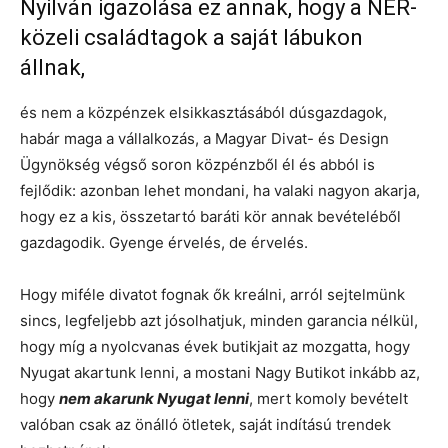
Nyilván igazolása ez annak, hogy a NER-
közeli családtagok a saját lábukon
állnak,
és nem a közpénzek elsikkasztásából dúsgazdagok,
habár maga a vállalkozás, a Magyar Divat- és Design
Ügynökség végső soron közpénzből él és abból is
fejlődik: azonban lehet mondani, ha valaki nagyon akarja,
hogy ez a kis, összetartó baráti kör annak bevételéből
gazdagodik. Gyenge érvelés, de érvelés.
Hogy miféle divatot fognak ők kreálni, arról sejtelmünk
sincs, legfeljebb azt jósolhatjuk, minden garancia nélkül,
hogy míg a nyolcvanas évek butikjait az mozgatta, hogy
Nyugat akartunk lenni, a mostani Nagy Butikot inkább az,
hogy
nem akarunk Nyugat lenni
, mert komoly bevételt
valóban csak az önálló ötletek, saját indítású trendek