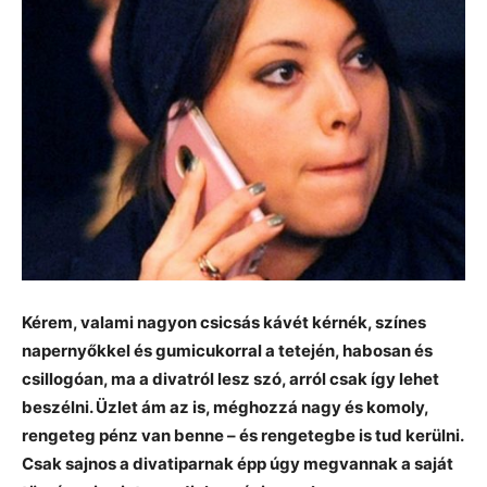
Kérem, valami nagyon csicsás kávét kérnék, színes
napernyőkkel és gumicukorral a tetején, habosan és
csillogóan, ma a divatról lesz szó, arról csak így lehet
beszélni. Üzlet ám az is, méghozzá nagy és komoly,
rengeteg pénz van benne – és rengetegbe is tud kerülni.
Csak sajnos a divatiparnak épp úgy megvannak a saját