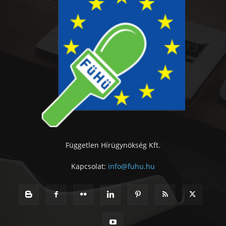
Független Hírügynökség Kft.
Kapcsolat:
info@fuhu.hu