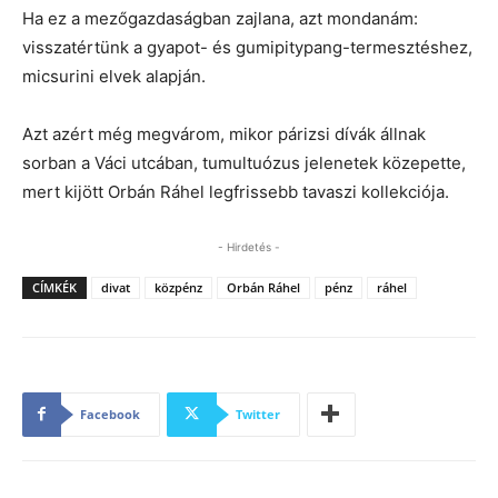
Ha ez a mezőgazdaságban zajlana, azt mondanám:
visszatértünk a gyapot- és gumipitypang-termesztéshez,
micsurini elvek alapján.
Azt azért még megvárom, mikor párizsi dívák állnak
sorban a Váci utcában, tumultuózus jelenetek közepette,
mert kijött Orbán Ráhel legfrissebb tavaszi kollekciója.
- Hirdetés -
CÍMKÉK
divat
közpénz
Orbán Ráhel
pénz
ráhel
Facebook
Twitter