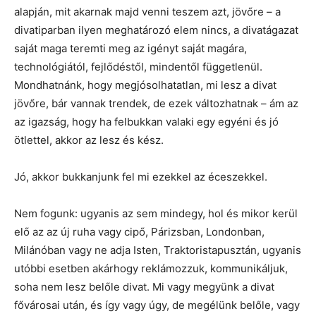
alapján, mit akarnak majd venni teszem azt, jövőre – a
divatiparban ilyen meghatározó elem nincs, a divatágazat
saját maga teremti meg az igényt saját magára,
technológiától, fejlődéstől, mindentől függetlenül.
Mondhatnánk, hogy megjósolhatatlan, mi lesz a divat
jövőre, bár vannak trendek, de ezek változhatnak – ám az
az igazság, hogy ha felbukkan valaki egy egyéni és jó
ötlettel, akkor az lesz és kész.
Jó, akkor bukkanjunk fel mi ezekkel az éceszekkel.
Nem fogunk: ugyanis az sem mindegy, hol és mikor kerül
elő az az új ruha vagy cipő, Párizsban, Londonban,
Milánóban vagy ne adja Isten, Traktoristapusztán, ugyanis
utóbbi esetben akárhogy reklámozzuk, kommunikáljuk,
soha nem lesz belőle divat. Mi vagy megyünk a divat
fővárosai után, és így vagy úgy, de megélünk belőle, vagy