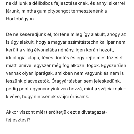
nekiállunk a délibábos fejlesztéseknek, és annyi sikerrel
járunk, mintha gumipitypangot termesztenénk a
Hortobágyon.
De ne keseredjünk el, történelmileg így alakult, ahogy az
is úgy alakult, hogy a magyar számítástechnikai ipar nem
került a világ élvonalába néhány, igen korán hozott,
ideológiai alapú, téves döntés és egy rejtelmes tűzeset
miatt, amivel egyszer még foglalkozni fogok. Egyszerűen
vannak olyan iparágak, amikben nem vagyunk és nem is
leszünk piacvezetők. Óragyártásban sem jeleskedünk,
pedig pont ugyanannyink van hozzá, mint a svájciaknak –
kivéve, hogy nincsenek svájci órásaink.
Akkor viszont miért erőltetjük ezt a divatágazat-
fejlesztést?