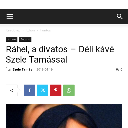
Kezdőlap
Itthon
Fontos
Itthon
Fontos
Ráhel, a divatos – Déli kávé
Szele Tamással
Írta:
Szele Tamás
-
2019-04-19
0