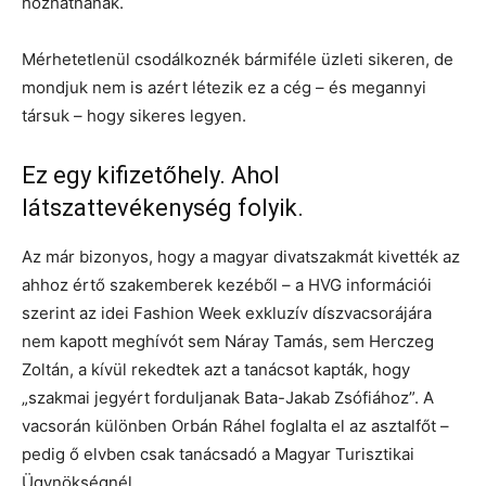
hozhatnának.
Mérhetetlenül csodálkoznék bármiféle üzleti sikeren, de
mondjuk nem is azért létezik ez a cég – és megannyi
társuk – hogy sikeres legyen.
Ez egy kifizetőhely. Ahol
látszattevékenység folyik.
Az már bizonyos, hogy a magyar divatszakmát kivették az
ahhoz értő szakemberek kezéből – a HVG információi
szerint az idei Fashion Week exkluzív díszvacsorájára
nem kapott meghívót sem Náray Tamás, sem Herczeg
Zoltán, a kívül rekedtek azt a tanácsot kapták, hogy
„szakmai jegyért forduljanak Bata-Jakab Zsófiához”. A
vacsorán különben Orbán Ráhel foglalta el az asztalfőt –
pedig ő elvben csak tanácsadó a Magyar Turisztikai
Ügynökségnél.