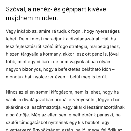
Szóval, a nehéz- és gépipart kivéve
majdnem minden.
Vagy inkább az, amire rá tudjuk fogni, hogy nyereséges
lehet. De mi most maradjunk a divatágazatnál. Hát, ha
lesz fejlesztésről szóló átfogó stratégia, márpedig lesz,
hiszen tárgyalja a kormány, akkor lesz ott pénz is, jóval
több, mint egymilliárd: de nem vagyok abban olyan
nagyon bizonyos, hogy a befektetés belátható időn –
mondjuk hat-nyolcezer éven – belül meg is térül.
Nincs az ellen semmi kifogásom, nem is lehet, hogy ha
valaki a divatágazatban próbál érvényesülni, légyen bár
akárkinek a leszármazottja, vagy akárki leszármazottjának
a barátnője. Még az ellen sem emelhetnénk panaszt, ha
szülői támogatásból nyitnának egy kis butikot, egy
divattervező ügynökséget, aztán, ha jól megy, fejlődik az