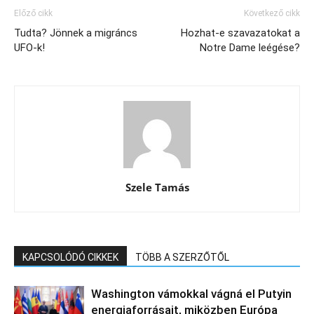
Előző cikk
Következő cikk
Tudta? Jönnek a migráncs
Hozhat-e szavazatokat a
UFO-k!
Notre Dame leégése?
Szele Tamás
KAPCSOLÓDÓ CIKKEK
TÖBB A SZERZŐTŐL
Washington vámokkal vágná el Putyin
energiaforrásait, miközben Európa