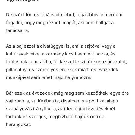
De azért fontos tanácsadó lehet, legalábbis le merném
fogadni, hogy megnézheti magát, aki nem hallgat a
tanácsaira.
Az a baj ezzel a divatüggyel is, ami a sajtóval vagy a
kultúrával: mivel a kormány kicsit sem ért hozzá, és
fontosnak sem találja, fél kézzel teszi tönkre az ágazatot,
pillanatnyi és személyes érdekek miatt, és évtizedek
munkájával sem lehet majd helyrehozni.
Bár ezek az évtizedek még meg sem kezdődtek, egyelőre
sajtóban is, kultúrában is, divatban is a politikai alapú
szabályozás irányít újra, az ideológiai tévedéseknél
tartunk és szorgos, megbízható hajdúk öntik a
harangokat.