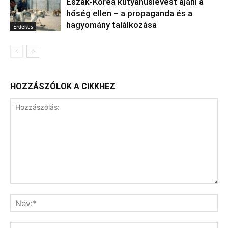
Észak‑Korea kutyahúslevest ajánl a
hőség ellen – a propaganda és a
hagyomány találkozása
Érdekes
HOZZÁSZÓLOK A CIKKHEZ