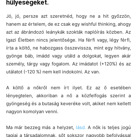
hülyeségeket.
Jó, jó, persze azt szeretnéd, hogy ne a hit győzzön,
hanem az értelem, de ez csak egy wishful thinking, ahogy
azt az ábrándozó leánykák szokták naplóírás közben. Az
Igazi Életben nincs jelentősége. Ha férfi vagy, légy férfi,
írta a költő, ne habozgass összevissza, mint egy hitvány,
gyönge báb, imádd vagy utáld a dolgokat, legyen akár
személy, tárgy vagy fogalom. Az imádatot (+120%) és az
utálatot (-120 %) nem kell indokolni. Az van.
A költő a nőkről nem írt ilyet. Ez az ő esetében
lényegtelen, akkoriban a nő a közfelfogás szerint a
gyöngeség és a butaság keveréke volt, akiket nem kellett
nagyon komolyan venni.
Ma már bezzeg más a helyzet,
lásd.
A nők is teljes jogú
tagjai a társadalomnak, sőt sokszor nagyobb befolyással