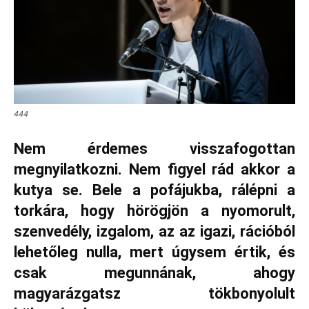
444
Nem érdemes visszafogottan
megnyilatkozni. Nem figyel rád akkor a
kutya se. Bele a pofájukba, rálépni a
torkára, hogy hörögjön a nyomorult,
szenvedély, izgalom, az az igazi, rációból
lehetőleg nulla, mert úgysem értik, és
csak megunnának, ahogy
magyarázgatsz tökbonyolult