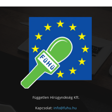
Független Hírügynökség Kft.
Kapcsolat:
info@fuhu.hu