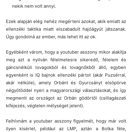
nekik nem volt annyi.
Ezek alapján elég nehéz megérteni azokat, akik emiatt az
ellenzéki taktika miatt elszabadult hajóágyút játszanak.
Úgy gondolná az ember, más lehet itt az ok.
Egyébként várom, hogy a youtuber asszony mikor alakítja
meg azt a nyilván félelmetesre sikeredő, félelem és
gáncsnélküli lovagokból és lovagnőkből álló, egyben
egyenként is IQ bajnok ellenzéki pártot (akár Puzsérral,
akár nélküle), amely Orbánt és Gyurcsányt elsöpörve
négyötöddel nyeri a magyarországi választásokat, és így
megmenti az országot az Orbán gödörtől (csillagászati
kifejezés, végtelen mélységet jelent).
Felhívnám a youtuber asszony figyelmét, hogy már volt
ilyen kísérlet, például az LMP, aztán a Botka féle,