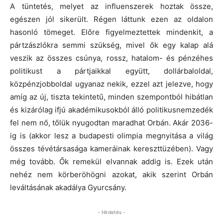
A tüntetés, melyet az influenszerek hoztak össze,
egészen jól sikerült. Régen láttunk ezen az oldalon
hasonló tömeget. Előre figyelmeztettek mindenkit, a
pártzászlókra semmi szükség, mivel ők egy kalap alá
veszik az összes csúnya, rossz, hatalom- és pénzéhes
politikust a pártjaikkal együtt, dollárbaloldal,
közpénzjobboldal ugyanaz nekik, ezzel azt jelezve, hogy
amíg az új, tiszta tekintetű, minden szempontból hibátlan
és kizárólag ifjú akadémikusokból álló politikusnemzedék
fel nem nő, tőlük nyugodtan maradhat Orbán. Akár 2036-
ig is (akkor lesz a budapesti olimpia megnyitása a világ
összes tévétársasága kameráinak kereszttüzében). Vagy
még tovább. Ők remekül elvannak addig is. Ezek után
nehéz nem körberöhögni azokat, akik szerint Orbán
leváltásának akadálya Gyurcsány.
- Hirdetés -