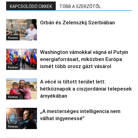
KAPCSOLÓDÓ CIKKEK
TÖBB A SZERZŐTŐL
Orbán és Zelenszkij Szerbiában
Fontos
Washington vámokkal vágná el Putyin
energiaforrásait, miközben Európa
ismét több orosz gázt vásárol
Fontos
A vécé is tiltott terület lett:
hétköznapok a ciszjordániai telepesek
árnyékában
Fontos
„A mesterséges intelligencia nem
válhat ingyenessé”
Fontos