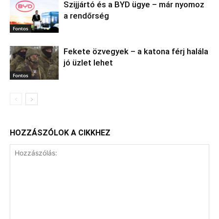
Szijjártó és a BYD ügye – már nyomoz
a rendőrség
Fontos
Fekete özvegyek – a katona férj halála
jó üzlet lehet
Fontos
HOZZÁSZÓLOK A CIKKHEZ