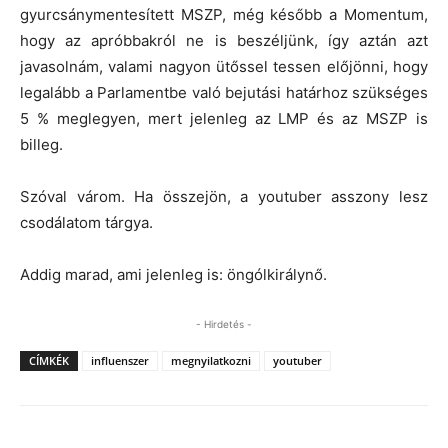
gyurcsánymentesített MSZP, még később a Momentum,
hogy az apróbbakról ne is beszéljünk, így aztán azt
javasolnám, valami nagyon ütőssel tessen előjönni, hogy
legalább a Parlamentbe való bejutási határhoz szükséges
5 % meglegyen, mert jelenleg az LMP és az MSZP is
billeg.
Szóval várom. Ha összejön, a youtuber asszony lesz
csodálatom tárgya.
Addig marad, ami jelenleg is: öngólkirálynő.
- Hirdetés -
CÍMKÉK
influenszer
megnyilatkozni
youtuber