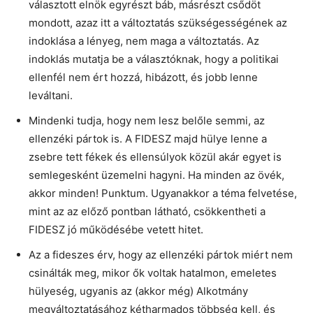
választott elnök egyrészt báb, másrészt csődöt
mondott, azaz itt a változtatás szükségességének az
indoklása a lényeg, nem maga a változtatás. Az
indoklás mutatja be a választóknak, hogy a politikai
ellenfél nem ért hozzá, hibázott, és jobb lenne
leváltani.
Mindenki tudja, hogy nem lesz belőle semmi, az
ellenzéki pártok is. A FIDESZ majd hülye lenne a
zsebre tett fékek és ellensúlyok közül akár egyet is
semlegesként üzemelni hagyni. Ha minden az övék,
akkor minden! Punktum. Ugyanakkor a téma felvetése,
mint az az előző pontban látható, csökkentheti a
FIDESZ jó működésébe vetett hitet.
Az a fideszes érv, hogy az ellenzéki pártok miért nem
csinálták meg, mikor ők voltak hatalmon, emeletes
hülyeség, ugyanis az (akkor még) Alkotmány
megváltoztatásához kétharmados többség kell, és