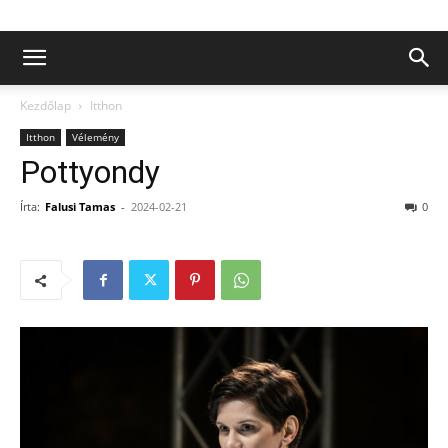
Kezdőlap
Itthon
Itthon
Vélemény
Pottyondy
Írta:
Falusi Tamas
-
2024-02-21
0