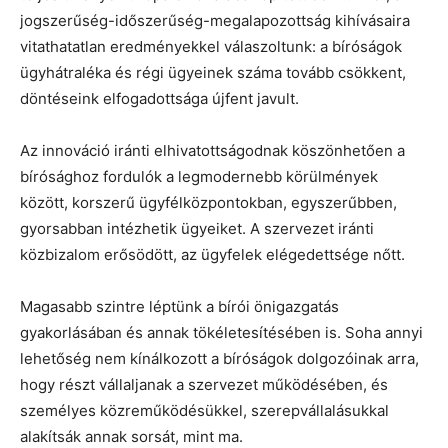
jogszerűség-időszerűség-megalapozottság kihívásaira
vitathatatlan eredményekkel válaszoltunk: a bíróságok
ügyhátraléka és régi ügyeinek száma tovább csökkent,
döntéseink elfogadottsága újfent javult.
Az innováció iránti elhivatottságodnak köszönhetően a
bírósághoz fordulók a legmodernebb körülmények
között, korszerű ügyfélközpontokban, egyszerűbben,
gyorsabban intézhetik ügyeiket. A szervezet iránti
közbizalom erősödött, az ügyfelek elégedettsége nőtt.
Magasabb szintre léptünk a bírói önigazgatás
gyakorlásában és annak tökéletesítésében is. Soha annyi
lehetőség nem kínálkozott a bíróságok dolgozóinak arra,
hogy részt vállaljanak a szervezet működésében, és
személyes közreműködésükkel, szerepvállalásukkal
alakítsák annak sorsát, mint ma.