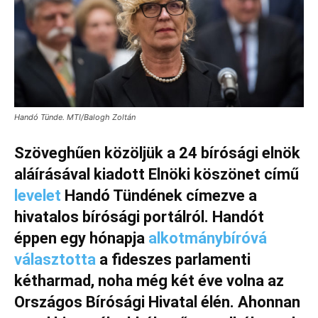
Handó Tünde. MTI/Balogh Zoltán
Szöveghűen közöljük a 24 bírósági elnök
aláírásával kiadott Elnöki köszönet című
levelet
Handó Tündének címezve a
hivatalos bírósági portálról. Handót
éppen egy hónapja
alkotmánybíróvá
választotta
a fideszes parlamenti
kétharmad, noha még két éve volna az
Országos Bírósági Hivatal élén. Ahonnan