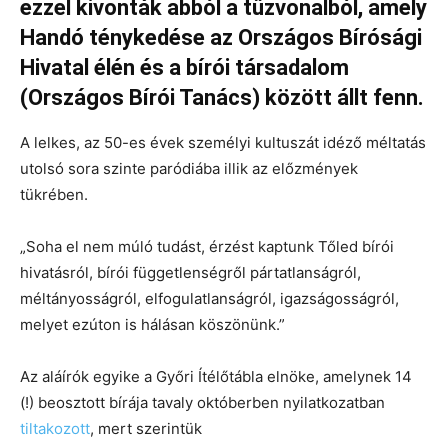
ezzel kivonták abból a tűzvonalból, amely
Handó ténykedése az Országos Bírósági
Hivatal élén és a bírói társadalom
(Országos Bírói Tanács) között állt fenn.
A lelkes, az 50-es évek személyi kultuszát idéző méltatás
utolsó sora szinte paródiába illik az előzmények
tükrében.
„Soha el nem múló tudást, érzést kaptunk Tőled bírói
hivatásról, bírói függetlenségről pártatlanságról,
méltányosságról, elfogulatlanságról, igazságosságról,
melyet ezúton is hálásan köszönünk.”
Az aláírók egyike a Győri Ítélőtábla elnöke, amelynek 14
(!) beosztott bírája tavaly októberben nyilatkozatban
tiltakozott
, mert szerintük