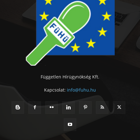
Független Hírügynökség Kft.
Kapcsolat:
info@fuhu.hu