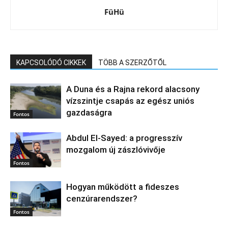
FüHü
KAPCSOLÓDÓ CIKKEK
TÖBB A SZERZŐTŐL
A Duna és a Rajna rekord alacsony
vízszintje csapás az egész uniós
gazdaságra
Fontos
Abdul El‑Sayed: a progresszív
mozgalom új zászlóvivője
Fontos
Hogyan működött a fideszes
cenzúrarendszer?
Fontos