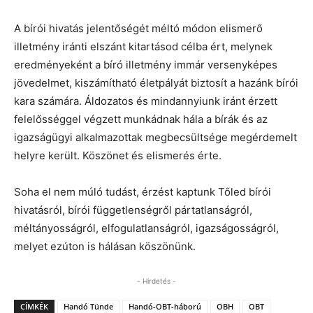
A bírói hivatás jelentőségét méltó módon elismerő
illetmény iránti elszánt kitartásod célba ért, melynek
eredményeként a bíró illetmény immár versenyképes
jövedelmet, kiszámítható életpályát biztosít a hazánk bírói
kara számára. Áldozatos és mindannyiunk iránt érzett
felelősséggel végzett munkádnak hála a bírák és az
igazságügyi alkalmazottak megbecsültsége megérdemelt
helyre került. Köszönet és elismerés érte.
Soha el nem múló tudást, érzést kaptunk Tőled bírói
hivatásról, bírói függetlenségről pártatlanságról,
méltányosságról, elfogulatlanságról, igazságosságról,
melyet ezúton is hálásan köszönünk.
- Hirdetés -
CÍMKÉK
Handó Tünde
Handó-OBT-háború
OBH
OBT