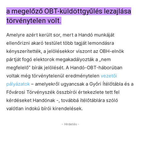
a megelőző OBT-küldöttgyűlés lezajlása
törvénytelen volt.
Amelyre azért került sor, mert a Handó munkáját
ellenőrizni akaró testület több tagját lemondásra
kényszerítették, a jelölésekkor viszont az OBH-elnök
pártját fogó elektorok megakadályozták a „nem
megfelelő” bírák jelölését. A Handó-OBT-háborúban
voltak még törvénytelenül eredménytelen
vezetői
pályázatok
– amelyekről ugyancsak a Győri Ítélőtábla és a
Fővárosi Törvényszék összbírói értekezlete tett fel
kérdéseket Handónak -, továbbá ítélőtáblára szóló
valótlan indokú bírói kirendelések.
- Hirdetés -