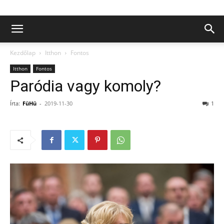
Kezdőlap
Itthon
Fontos
Itthon
Fontos
Paródia vagy komoly?
Írta:
FüHü
-
2019-11-30
1