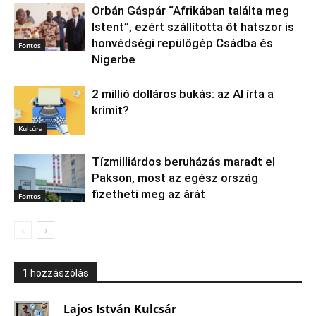
Orbán Gáspár “Afrikában találta meg
Istent”, ezért szállította őt hatszor is
honvédségi repülőgép Csádba és
Fontos
Nigerbe
2 millió dolláros bukás: az AI írta a
krimit?
Kultúra
Tízmilliárdos beruházás maradt el
Pakson, most az egész ország
fizetheti meg az árát
Fontos
1 hozzászólás
Lajos István Kulcsár