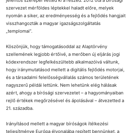
jelentős szerepel vetted ki a részed. 2012 óta a bírósági
szervezet mérföldes léptekkel haladt előre, melyek
nyomán a siker, az eredményesség és a fejlődés hangjait
visszhangozták a magyar igazságszolgáltatás
„templomai”.
Köszönjük, hogy támogatásoddal az Alaptörvény
szellemének legjobb értőivé, a merőben új eljárás jogi
kódexrendszer legfelkészültebb alkalmazóivá váltunk,
hogy iránymutatásod mellett a digitális fejlődés motorjai,
és a társadalmi felelősségvállalás számos területének
nagyszerű példái lettünk. Nem lehetünk elég hálásak
azért, ahogy a bírósági szervezetet – a hagyományaiban
rejlő értékek megőrzésével és ápolásával – átvezetted a
21. századba.
Irányításod mellett a magyar bíróságok ítélkezési
teljesítménye Európa élvonalába repített bennünket, a