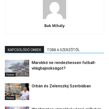
Bak Mihály
KAPCSOLÓDÓ CIKKEK
TÖBB A SZERZŐTŐL
Marokkó ne rendezhessen futball-
világbajnokságot?
Fontos
Orbán és Zelenszkij Szerbiában
Fontos