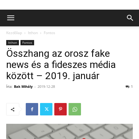
Kezdőlap
Itthon
Fontos
Itthon
Fontos
Összhang az orosz fake
news és a fideszes média
között – 2019. január
Írta:
Bak Mihály
-
2019-12-28
1