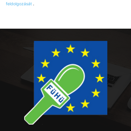
feldolgozását
.