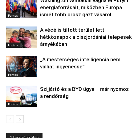
Washington vámokkal vágná el Putyin
energiaforrásait, miközben Európa
ismét több orosz gázt vásárol
Fontos
A vécé is tiltott terület lett:
hétköznapok a ciszjordániai telepesek
árnyékában
Fontos
„A mesterséges intelligencia nem
válhat ingyenessé”
Fontos
Szijjártó és a BYD ügye – már nyomoz
a rendőrség
Fontos
1 hozzászólás