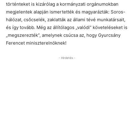
történteket is kizárólag a kormányzati orgánumokban
megjelentek alapján ismertették és magyarázták: Soros-
hálózat, csőcselék, zaklatták az állami tévé munkatársait,
és így tovább. Még az állítólagos „valódi” követeléseket is
„megszerezték”, amelynek csúcsa az, hogy Gyurcsány
Ferencet miniszterelnöknek!
- Hirdetés -