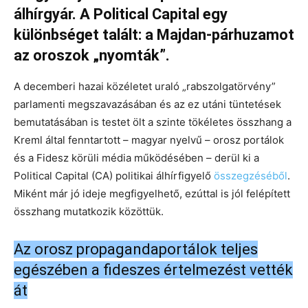
álhírgyár. A Political Capital egy
különbséget talált: a Majdan-párhuzamot
az oroszok „nyomták”.
A decemberi hazai közéletet uraló „rabszolgatörvény”
parlamenti megszavazásában és az ez utáni tüntetések
bemutatásában is testet ölt a szinte tökéletes összhang a
Kreml által fenntartott – magyar nyelvű – orosz portálok
és a Fidesz körüli média működésében – derül ki a
Political Capital (CA) politikai álhírfigyelő
összegzéséből
.
Miként már jó ideje megfigyelhető, ezúttal is jól felépített
összhang mutatkozik közöttük.
Az orosz propagandaportálok teljes
egészében a fideszes értelmezést vették
át