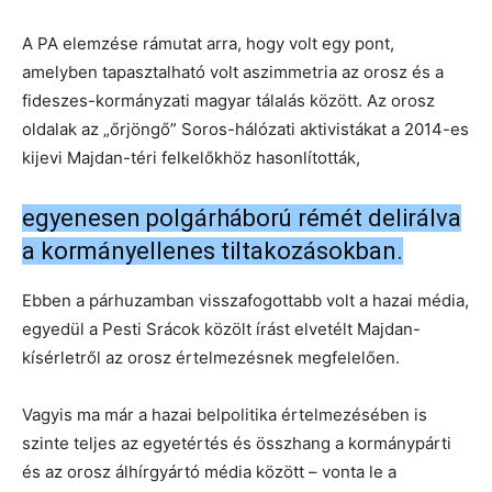
A PA elemzése rámutat arra, hogy volt egy pont,
amelyben tapasztalható volt aszimmetria az orosz és a
fideszes-kormányzati magyar tálalás között. Az orosz
oldalak az „őrjöngő” Soros-hálózati aktivistákat a 2014-es
kijevi Majdan-téri felkelőkhöz hasonlították,
egyenesen polgárháború rémét delirálva
a kormányellenes tiltakozásokban.
Ebben a párhuzamban visszafogottabb volt a hazai média,
egyedül a Pesti Srácok közölt írást elvetélt Majdan-
kísérletről az orosz értelmezésnek megfelelően.
Vagyis ma már a hazai belpolitika értelmezésében is
szinte teljes az egyetértés és összhang a kormánypárti
és az orosz álhírgyártó média között – vonta le a