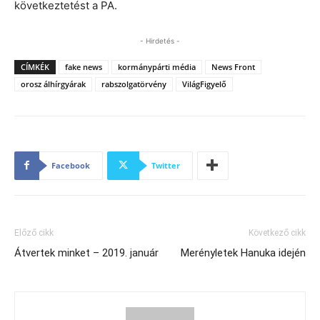
következtetést a PA.
- Hirdetés -
CÍMKÉK
fake news
kormánypárti média
News Front
orosz álhírgyárak
rabszolgatörvény
VilágFigyelő
Facebook
Twitter
Előző cikk
Következő cikk
Átvertek minket – 2019. január
Merényletek Hanuka idején