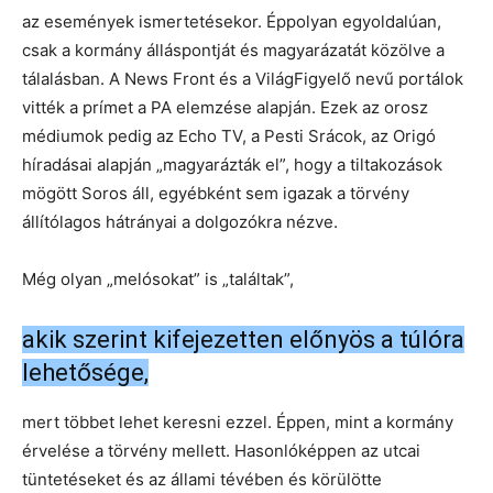
az események ismertetésekor. Éppolyan egyoldalúan,
csak a kormány álláspontját és magyarázatát közölve a
tálalásban. A News Front és a VilágFigyelő nevű portálok
vitték a prímet a PA elemzése alapján. Ezek az orosz
médiumok pedig az Echo TV, a Pesti Srácok, az Origó
híradásai alapján „magyarázták el”, hogy a tiltakozások
mögött Soros áll, egyébként sem igazak a törvény
állítólagos hátrányai a dolgozókra nézve.
Még olyan „melósokat” is „találtak”,
akik szerint kifejezetten előnyös a túlóra
lehetősége,
mert többet lehet keresni ezzel. Éppen, mint a kormány
érvelése a törvény mellett. Hasonlóképpen az utcai
tüntetéseket és az állami tévében és körülötte