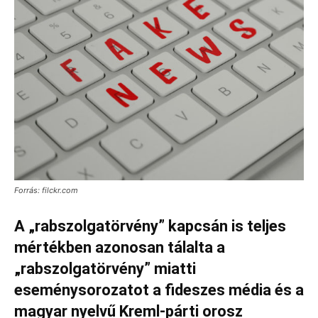
Forrás: filckr.com
A „rabszolgatörvény” kapcsán is teljes
mértékben azonosan tálalta a
„rabszolgatörvény” miatti
eseménysorozatot a fideszes média és a
magyar nyelvű Kreml-párti orosz