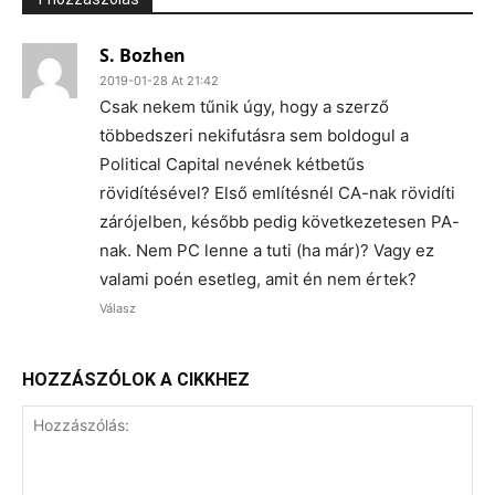
S. Bozhen
2019-01-28 At 21:42
Csak nekem tűnik úgy, hogy a szerző
többedszeri nekifutásra sem boldogul a
Political Capital nevének kétbetűs
rövidítésével? Első említésnél CA-nak rövidíti
zárójelben, később pedig következetesen PA-
nak. Nem PC lenne a tuti (ha már)? Vagy ez
valami poén esetleg, amit én nem értek?
Válasz
HOZZÁSZÓLOK A CIKKHEZ