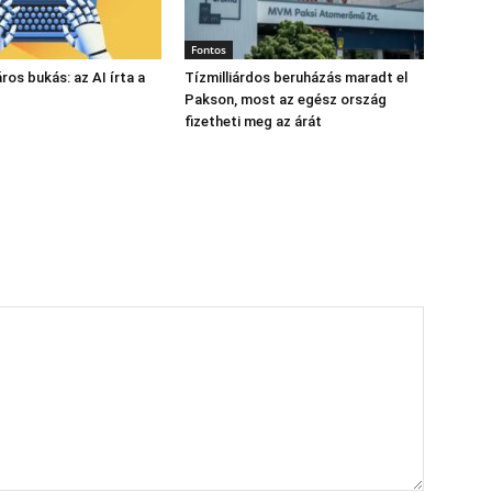
Fontos
láros bukás: az AI írta a
Tízmilliárdos beruházás maradt el
Pakson, most az egész ország
fizetheti meg az árát