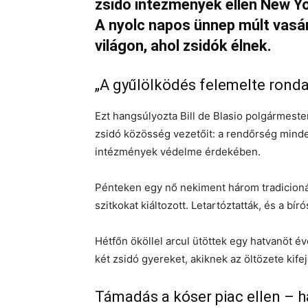
zsidó intézmények ellen New Yor
A nyolc napos ünnep múlt vas
világon, ahol zsidók élnek.
„A gyűlölködés felemelte ronda 
Ezt hangsúlyozta Bill de Blasio polgármest
zsidó közösség vezetőit: a rendőrség mind
intézmények védelme érdekében.
Pénteken egy nő nekiment három tradicioná
szitkokat kiáltozott. Letartóztatták, és a bír
Hétfőn ököllel arcul ütöttek egy hatvanöt év
két zsidó gyereket, akiknek az öltözete kife
Támadás a kóser piac ellen – h