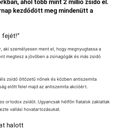
kban, ahol több mint 2 millió zsidó él.
árnap kezdődött meg mindenütt a
fejét!”
er, aki személyesen ment el, hogy megnyugtassa a
ent megtesz a jövőben a zsinagógák és más zsidó
lis zsidó öltözetű nőnek és közben antiszemita
óság előtt felel majd az antiszemita akcióért.
es ortodox zsidót. Ugyancsak hétfőn fiatalok zaklattak
jezte vallási hovatartozásukat.
at halott