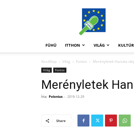
FüHü
FÜHÜ
ITTHON
VILÁG
KULTÚ
Kezdőlap
Világ
Fontos
Merényletek Hanuka ide
Világ
Fontos
Merényletek Han
Írta:
Polonius
-
2019-12-29
Share