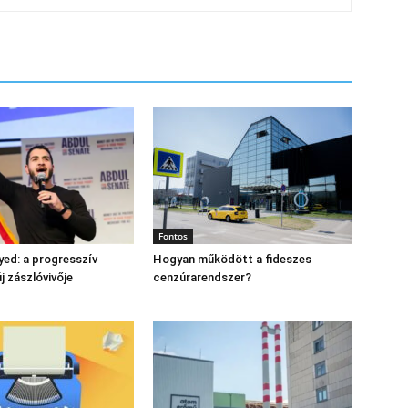
Fontos
yed: a progresszív
Hogyan működött a fideszes
 zászlóvivője
cenzúrarendszer?