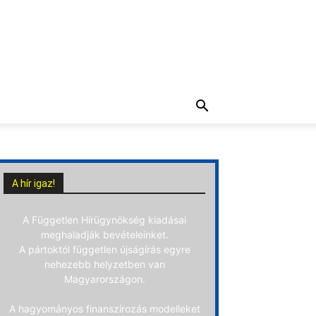
A hír igaz!
A Független Hírügynökség kiadásai
meghaladják bevételeinket.
A pártoktól független újságírás egyre
nehezebb helyzetben van
Magyarországon.
A hagyományos finanszírozás modelleket