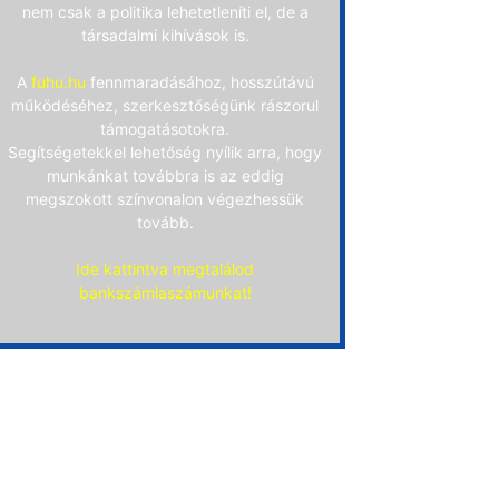
nem csak a politika lehetetleníti el, de a
társadalmi kihívások is.
A
fuhu.hu
fennmaradásához, hosszútávú
működéséhez, szerkesztőségünk rászorul
támogatásotokra.
Segítségetekkel lehetőség nyílik arra, hogy
munkánkat továbbra is az eddig
megszokott színvonalon végezhessük
tovább.
Ide kattintva megtalálod
bankszámlaszámunkat!