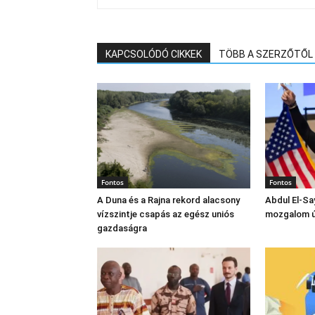
KAPCSOLÓDÓ CIKKEK
TÖBB A SZERZŐTŐL
Fontos
Fontos
A Duna és a Rajna rekord alacsony
Abdul El‑Sa
vízszintje csapás az egész uniós
mozgalom új
gazdaságra