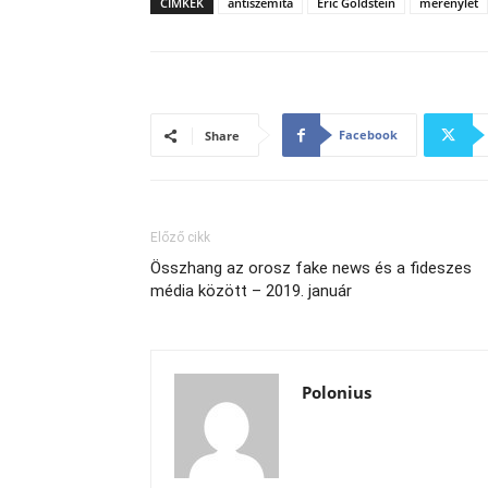
CÍMKÉK
antiszemita
Eric Goldstein
merénylet
Facebook
Share
Előző cikk
Összhang az orosz fake news és a fideszes
média között – 2019. január
Polonius