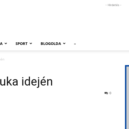
- Hirdetés -
RA
SPORT
BLOGOLDA
–
jén
uka idején
0