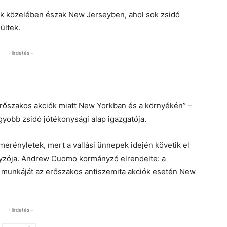
k közelében észak New Jerseyben, ahol sok zsidó
ültek.
- Hirdetés -
 erőszakos akciók miatt New Yorkban és a környékén” –
gyobb zsidó jótékonysági alap igazgatója.
merényletek, mert a vallási ünnepek idején követik el
ányzója. Andrew Cuomo kormányzó elrendelte: a
ég munkáját az erőszakos antiszemita akciók esetén New
- Hirdetés -