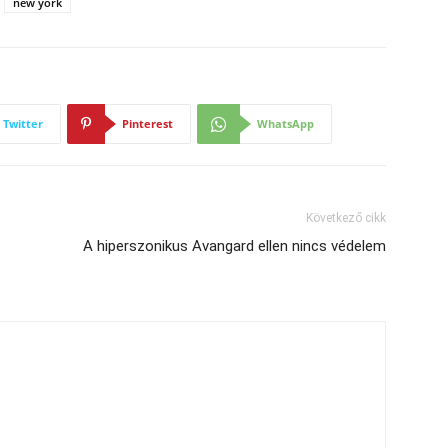
new york
Twitter
Pinterest
WhatsApp
Következő cikk
A hiperszonikus Avangard ellen nincs védelem