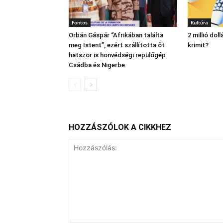
Fontos
Kultúra
Orbán Gáspár “Afrikában találta
2 millió dol
meg Istent”, ezért szállította őt
krimit?
hatszor is honvédségi repülőgép
Csádba és Nigerbe
HOZZÁSZÓLOK A CIKKHEZ