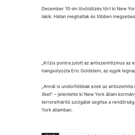
December 10-én lövöldözés tört ki New Yor
lakik. Hatan meghaltak és többen megsebes
„Krízis pontra jutott az antiszemitizmus az
hangsúlyozta Eric Goldstein, az egyik legna
„Annál is undorítóbbak ezek az antiszemita 
őket” – jelentette ki New York állam korm
terrorelhárító szolgálat segítse a rendőrs
York államban.