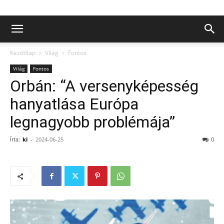
Kezdőlap
Világ
Fontos
Világ
Fontos
Orbán: “A versenyképesség
hanyatlása Európa
legnagyobb problémája”
Írta:
ki
-
2024-06-25
0