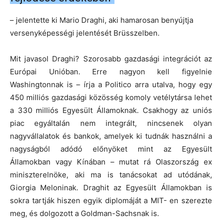
– jelentette ki Mario Draghi, aki hamarosan benyújtja
versenyképességi jelentését Brüsszelben.
Mit javasol Draghi? Szorosabb gazdasági integrációt az
Európai Unióban. Erre nagyon kell figyelnie
Washingtonnak is – írja a Politico arra utalva, hogy egy
450 milliós gazdasági közösség komoly vetélytársa lehet
a 330 milliós Egyesült Államoknak. Csakhogy az uniós
piac egyáltalán nem integrált, nincsenek olyan
nagyvállalatok és bankok, amelyek ki tudnák használni a
nagyságból adódó előnyöket mint az Egyesült
Államokban vagy Kínában – mutat rá Olaszország ex
miniszterelnöke, aki ma is tanácsokat ad utódának,
Giorgia Meloninak. Draghit az Egyesült Államokban is
sokra tartják hiszen egyik diplomáját a MIT- en szerezte
meg, és dolgozott a Goldman-Sachsnak is.