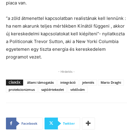
piaca van.
“a zöld átmenettel kapcsolatban realistának kell lennünk :
ha nem akarunk teljes mértékben Kínától függeni , akkor
új kereskedelmi kapcsolatokat kell kiépíteni”- nyilatkozta
a Politiconak Trevor Sutton, aki a New Yorki Columbia
egyetemen egy tiszta energia és kereskedelem
programot vezet.
- Hirdetés -
CÍMKÉK
állami támogatás
integráció
jelentés
Mario Draghi
protekcionizmus
sajtóértekezlet
védővám
Facebook
Twitter