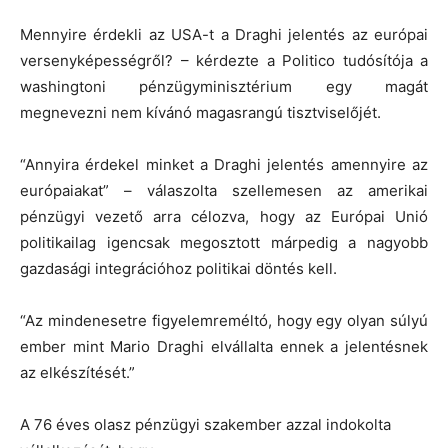
Mennyire érdekli az USA-t a Draghi jelentés az európai
versenyképességről? – kérdezte a Politico tudósítója a
washingtoni pénzügyminisztérium egy magát
megnevezni nem kívánó magasrangú tisztviselőjét.
“Annyira érdekel minket a Draghi jelentés amennyire az
európaiakat” – válaszolta szellemesen az amerikai
pénzügyi vezető arra célozva, hogy az Európai Unió
politikailag igencsak megosztott márpedig a nagyobb
gazdasági integrációhoz politikai döntés kell.
“Az mindenesetre figyelemreméltó, hogy egy olyan súlyú
ember mint Mario Draghi elvállalta ennek a jelentésnek
az elkészítését.”
A 76 éves olasz pénzügyi szakember azzal indokolta