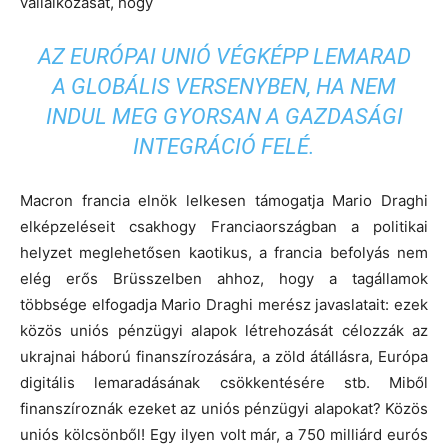
vállalkozását, hogy
AZ EURÓPAI UNIÓ VÉGKÉPP LEMARAD
A GLOBÁLIS VERSENYBEN, HA NEM
INDUL MEG GYORSAN A GAZDASÁGI
INTEGRÁCIÓ FELÉ.
Macron francia elnök lelkesen támogatja Mario Draghi
elképzeléseit csakhogy Franciaországban a politikai
helyzet meglehetősen kaotikus, a francia befolyás nem
elég erős Brüsszelben ahhoz, hogy a tagállamok
többsége elfogadja Mario Draghi merész javaslatait: ezek
közös uniós pénzügyi alapok létrehozását célozzák az
ukrajnai háború finanszírozására, a zöld átállásra, Európa
digitális lemaradásának csökkentésére stb. Miből
finanszíroznák ezeket az uniós pénzügyi alapokat? Közös
uniós kölcsönből! Egy ilyen volt már, a 750 milliárd eurós