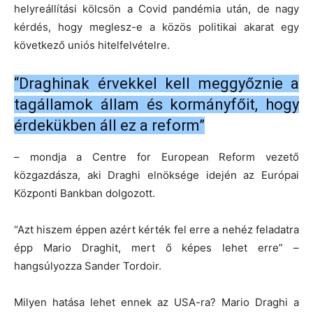
helyreállítási kölcsön a Covid pandémia után, de nagy
kérdés, hogy meglesz-e a közös politikai akarat egy
következő uniós hitelfelvételre.
“Draghinak érvekkel kell meggyőznie a
tagállamok állam és kormányfőit, hogy
érdekükben áll ez a reform”
– mondja a Centre for European Reform vezető
közgazdásza, aki Draghi elnöksége idején az Európai
Központi Bankban dolgozott.
“Azt hiszem éppen azért kérték fel erre a nehéz feladatra
épp Mario Draghit, mert ő képes lehet erre” –
hangsúlyozza Sander Tordoir.
Milyen hatása lehet ennek az USA-ra? Mario Draghi a