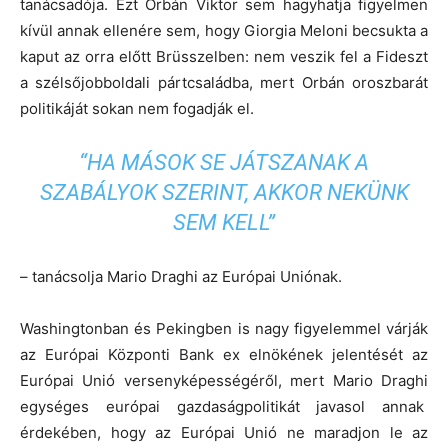
tanácsadója. Ezt Orbán Viktor sem hagyhatja figyelmen
kívül annak ellenére sem, hogy Giorgia Meloni becsukta a
kaput az orra előtt Brüsszelben: nem veszik fel a Fideszt
a szélsőjobboldali pártcsaládba, mert Orbán oroszbarát
politikáját sokan nem fogadják el.
“HA MÁSOK SE JÁTSZANAK A
SZABÁLYOK SZERINT, AKKOR NEKÜNK
SEM KELL”
– tanácsolja Mario Draghi az Európai Uniónak.
Washingtonban és Pekingben is nagy figyelemmel várják
az Európai Központi Bank ex elnökének jelentését az
Európai Unió versenyképességéről, mert Mario Draghi
egységes európai gazdaságpolitikát javasol annak
érdekében, hogy az Európai Unió ne maradjon le az