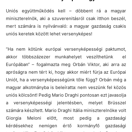
Uniós együttműködés kell – döbbent rá a magyar
miniszterelnök, aki a szuverenitásról csak itthon beszél,
mert számára is nyilvánvaló: a magyar gazdaság csakis
uniós keretek között lehet versenyképes!
“Ha nem kötünk európai versenyképességi paktumot,
akkor többszázezer munkahelyet veszíthetünk el
Európában“ – fogalmazta meg Orbán Viktor, aki arra az
apróságra nem tért ki, hogy akkor miért fúrja az Európai
Uniót, ha a versenyképességünk tőle függ? Orbán még a
magyar alkotmányba is beleíratta: nem veszünk fel közös
uniós kölcsönt! Pedig Mario Draghi pontosan ezt javasolja
a versenyképességi jelentésben, melyet Brüsszel
számára készített. Mario Draghi Itália miniszterelnöke volt
Giorgia Meloni előtt, most pedig a gazdasági
kérdésekhez nemigen értő kormányfő gazdasági