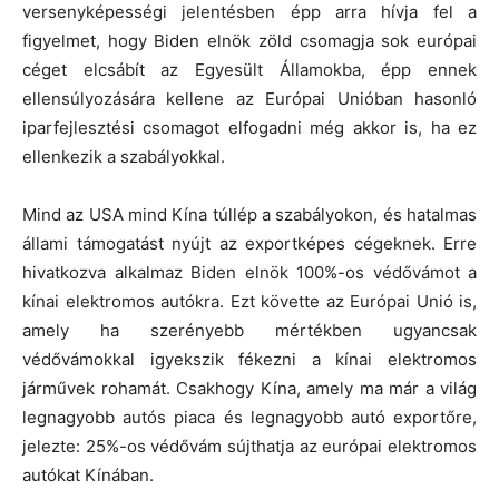
versenyképességi jelentésben épp arra hívja fel a
figyelmet, hogy Biden elnök zöld csomagja sok európai
céget elcsábít az Egyesült Államokba, épp ennek
ellensúlyozására kellene az Európai Unióban hasonló
iparfejlesztési csomagot elfogadni még akkor is, ha ez
ellenkezik a szabályokkal.
Mind az USA mind Kína túllép a szabályokon, és hatalmas
állami támogatást nyújt az exportképes cégeknek. Erre
hivatkozva alkalmaz Biden elnök 100%-os védővámot a
kínai elektromos autókra. Ezt követte az Európai Unió is,
amely ha szerényebb mértékben ugyancsak
védővámokkal igyekszik fékezni a kínai elektromos
járművek rohamát. Csakhogy Kína, amely ma már a világ
legnagyobb autós piaca és legnagyobb autó exportőre,
jelezte: 25%-os védővám sújthatja az európai elektromos
autókat Kínában.