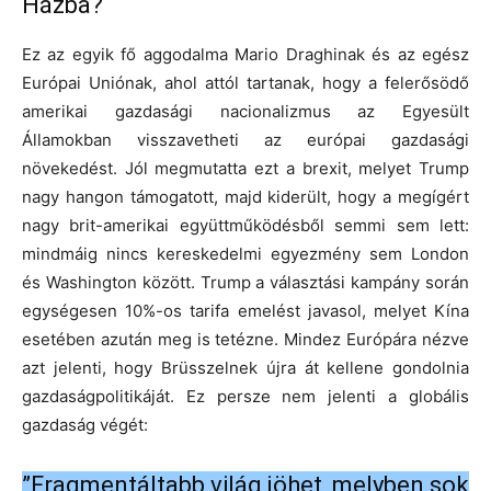
Házba?
Ez az egyik fő aggodalma Mario Draghinak és az egész
Európai Uniónak, ahol attól tartanak, hogy a felerősödő
amerikai gazdasági nacionalizmus az Egyesült
Államokban visszavetheti az európai gazdasági
növekedést. Jól megmutatta ezt a brexit, melyet Trump
nagy hangon támogatott, majd kiderült, hogy a megígért
nagy brit-amerikai együttműködésből semmi sem lett:
mindmáig nincs kereskedelmi egyezmény sem London
és Washington között. Trump a választási kampány során
egységesen 10%-os tarifa emelést javasol, melyet Kína
esetében azután meg is tetézne. Mindez Európára nézve
azt jelenti, hogy Brüsszelnek újra át kellene gondolnia
gazdaságpolitikáját. Ez persze nem jelenti a globális
gazdaság végét:
”Fragmentáltabb világ jöhet, melyben sok