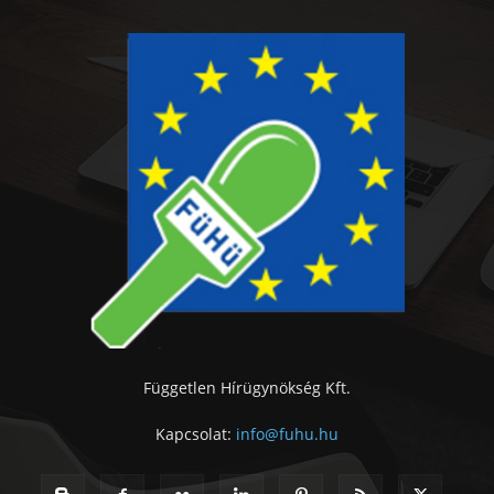
Független Hírügynökség Kft.
Kapcsolat:
info@fuhu.hu