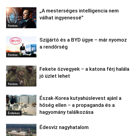
„A mesterséges intelligencia nem
válhat ingyenessé”
Fontos
Szijjártó és a BYD ügye – már nyomoz
a rendőrség
Fontos
Fekete özvegyek – a katona férj halála
jó üzlet lehet
Fontos
Észak‑Korea kutyahúslevest ajánl a
hőség ellen – a propaganda és a
hagyomány találkozása
Érdekes
Édesvíz nagyhatalom