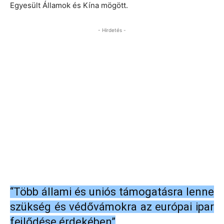
Egyesült Államok és Kína mögött.
- Hirdetés -
“Több állami és uniós támogatásra lenne
szükség és védővámokra az európai ipar
fejlődése érdekében”