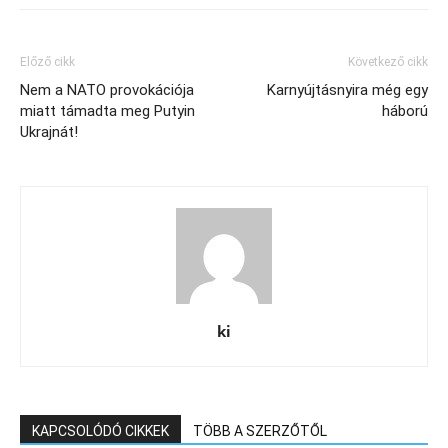
Előző cikk
Következő cikk
Nem a NATO provokációja
Karnyújtásnyira még egy
miatt támadta meg Putyin
háború
Ukrajnát!
ki
KAPCSOLÓDÓ CIKKEK
TÖBB A SZERZŐTŐL