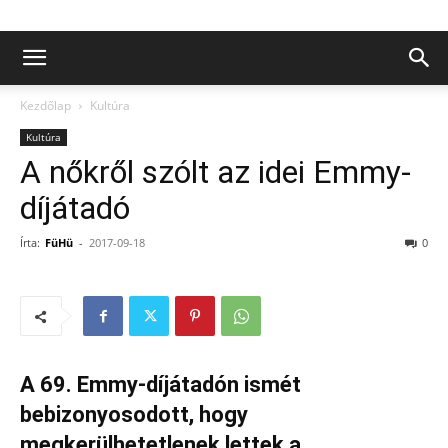
Kezdőlap
Kultúra
Kultúra
A nőkről szólt az idei Emmy-
díjátadó
Írta:
FüHü
-
2017-09-18
0
A 69. Emmy-díjátadón ismét
bebizonyosodott, hogy
megkerülhetetlenek lettek a