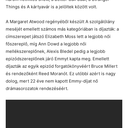
Things és A kártyavár is a jelöltek között volt.
A Margaret Atwood regényéből készült A szolgálólány
meséjét emellett számos más kategóriában is díjazták: a
címszerepet játszó Elizabeth Moss lett a legjobb női
főszereplő, míg Ann Dowd a legjobb női
mellékszereplőnek, Alexis Bledel pedig a legjobb
epizódszereplőnek járó Emmyt kapta meg. Emellett
díjazták az egyik epizód forgatókönyvéért Bruce Millert
és rendezőként Reed Moranót. Ez utóbbi azért is nagy
dolog, mert 22 éve nem kapott Emmy-díjat nő
drámasorozatok rendezéséért.