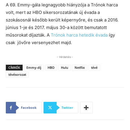
A 69. Emmy-gála legnagyobb hiányzója a Trónok harca
volt, mert az HBO sikersorozatának új évada a
szokásosnál később került képernyőre, és csak a 2016.
június 1-je és 2017. május 30-a között bemutatott
műsorokat díjazták. A
Trónok harca hetedik évada
így
csak jövőre versenyezhet majd.
- Hirdetés -
CÍMKÉK
Emmy-díj
HBO
Hulu
Netflix
tévé
tévésorozat
Facebook
Twitter