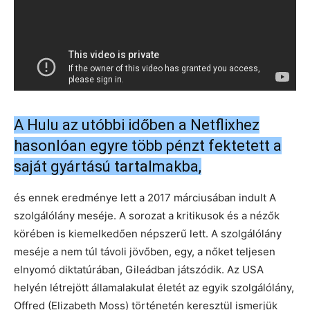
A Hulu az utóbbi időben a Netflixhez
hasonlóan egyre több pénzt fektetett a
saját gyártású tartalmakba,
és ennek eredménye lett a 2017 márciusában indult A
szolgálólány meséje. A sorozat a kritikusok és a nézők
körében is kiemelkedően népszerű lett. A szolgálólány
meséje a nem túl távoli jövőben, egy, a nőket teljesen
elnyomó diktatúrában, Gileádban játszódik. Az USA
helyén létrejött államalakulat életét az egyik szolgálólány,
Offred (Elizabeth Moss) történetén keresztül ismerjük