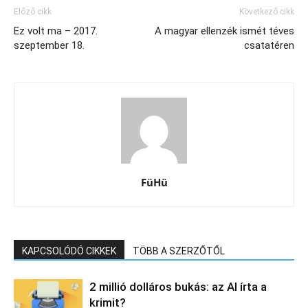
Előző cikk
Következő cikk
Ez volt ma – 2017.
A magyar ellenzék ismét téves
szeptember 18.
csatatéren
FüHü
KAPCSOLÓDÓ CIKKEK
TÖBB A SZERZŐTŐL
2 millió dolláros bukás: az AI írta a
krimit?