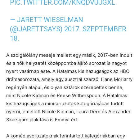
PIC.TWITTER.COM/KNQDVUUGXL
— JARETT WIESELMAN
(@JARETTSAYS)
2017. SZEPTEMBER
18.
A szolgálólány meséje mellett egy másik, 2017-ben indult
és a nők helyzetét középpontba állító sorozat is nagyot
nyert vasárnap este. A Hatalmas kis hazugságok az HBO
drámasorozata, amely egy ausztrál szerző, Liane Moriarty
regényén alapul, és olyan sztárok szerepeltek benne,
mint Nicole Kidman és Reese Witherspoon. A Hatalmas
kis hazugságok a minisorozatok kategóriájában tudott
nyerni, emellett Nicole Kidman, Laura Dern és Alexander
Skarsgard alakítása is Emmyt ért.
A komédiasorozatoknak fenntartott kategóriákban egy