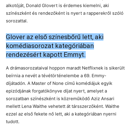
alkotóját, Donald Glovert is érdemes kiemelni, aki
színészként és rendezőként is nyert a rapperekről szóló
sorozattal.
Glover az első színesbőrű lett, aki
komédiasorozat kategóriában
rendezésért kapott Emmyt.
A drámasorozataival hoppon maradt Netflixnek is sikerült
beírnia a nevét a tévétörténelembe a 69. Emmy-
díjátadón. A Master of None című komédiájuk egyik
epizódjának forgatókönyve díjat nyert, amelyet a
sorozatban színészként is közreműködő Aziz Ansari
mellett Lena Waithe vehetett át társszerzőként. Waithe
ezzel az első fekete nő lett, aki a kategóriában nyerni
tudott.