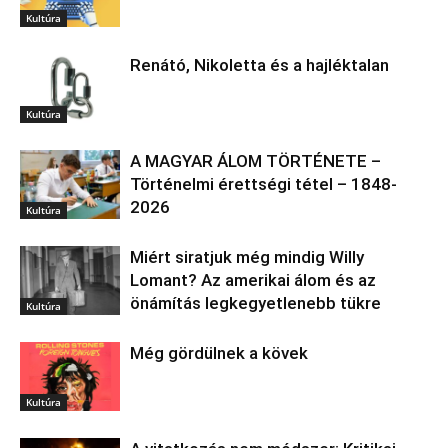
Kultúra
Renátó, Nikoletta és a hajléktalan
Kultúra
A MAGYAR ÁLOM TÖRTÉNETE –
Történelmi érettségi tétel – 1848-
2026
Kultúra
Miért siratjuk még mindig Willy
Lomant? Az amerikai álom és az
önámítás legkegyetlenebb tükre
Kultúra
Még gördülnek a kövek
Kultúra