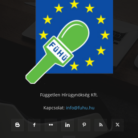
Független Hírügynökség Kft.
Kapcsolat:
info@fuhu.hu