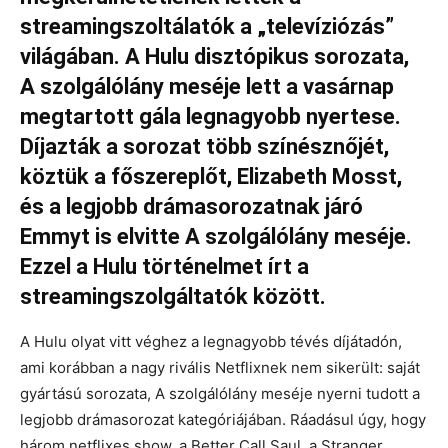
streamingszoltálatók a „televíziózás”
világában. A Hulu disztópikus sorozata,
A szolgálólány meséje lett a vasárnap
megtartott gála legnagyobb nyertese.
Díjazták a sorozat több színésznőjét,
köztük a főszereplőt, Elizabeth Mosst,
és a legjobb drámasorozatnak járó
Emmyt is elvitte A szolgálólány meséje.
Ezzel a Hulu történelmet írt a
streamingszolgáltatók között.
A Hulu olyat vitt véghez a legnagyobb tévés díjátadón,
ami korábban a nagy rivális Netflixnek nem sikerült: saját
gyártású sorozata, A szolgálólány meséje nyerni tudott a
legjobb drámasorozat kategóriájában. Ráadásul úgy, hogy
három netflixes show, a Better Call Saul, a Stranger