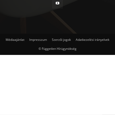
Médiaajánlat
Impresszum
Szerzői jogok
Adatkezelési irányelvek
© Független Hírügynökség