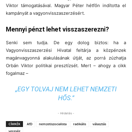
Viktor támogatásával. Magyar Péter hétfőn indította el
kampányát a vagyonvisszaszerzésért.
Mennyi pénzt lehet visszaszerezni?
Senki sem tudja. De egy dolog biztos: ha a
Vagyonvisszaszerzési Hivatal feltárja a közpénzek
magánvagyonná alakulásának útját, az porrá zúzhatja
Orbán Viktor politikai presztízsét. Mert – ahogy a cikk
fogalmaz –
„EGY TOLVAJ NEM LEHET NEMZETI
HŐS.”
- Hirdetés -
CÍMKÉK
AfD
nemzetiszocialista
radikális
választás
vereség