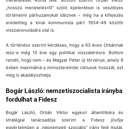
menetelését Róma felé. Bottoni szerint Orbán Viktor
„hosszú menetelésről” szóló kijelentései is veszélyes
történelmi párhuzamokat idéznek – még ha a kifejezés
eredetileg a kínai kommunista párt 1934–49 közötti
visszavonulására utal is.
A történész szerint kérdéses, hogy a 63 éves Orbánnak
lesz-e még 15 éve egy politikai visszatérésre. Bottoni
reméli, hogy nem – és Magyar Péter új törvénye, amely 8
évben maximálná a miniszterelnöki ciklusok hosszát, ezt
meg is akadályozhatja.
Bogár László: nemzetiszocialista irányba
fordulhat a Fidesz
Bogár László, Orbán Viktor egykori államtitkára és
stratégiai tanácsadója szerint a Fidesz jövője
egyértelműen a „népnemzeti szociális” irány felé mutat.