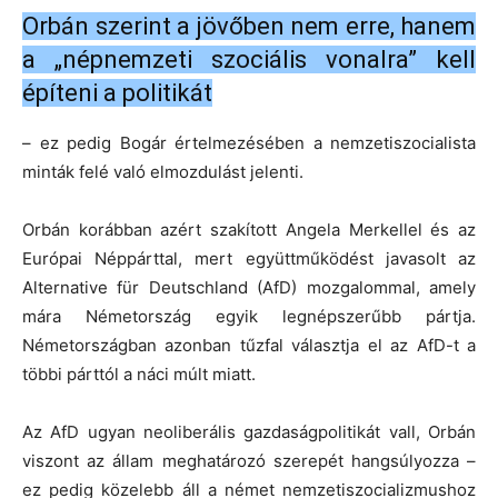
Orbán szerint a jövőben nem erre, hanem
a „népnemzeti szociális vonalra” kell
építeni a politikát
– ez pedig Bogár értelmezésében a nemzetiszocialista
minták felé való elmozdulást jelenti.
Orbán korábban azért szakított Angela Merkellel és az
Európai Néppárttal, mert együttműködést javasolt az
Alternative für Deutschland (AfD) mozgalommal, amely
mára Németország egyik legnépszerűbb pártja.
Németországban azonban tűzfal választja el az AfD-t a
többi párttól a náci múlt miatt.
Az AfD ugyan neoliberális gazdaságpolitikát vall, Orbán
viszont az állam meghatározó szerepét hangsúlyozza –
ez pedig közelebb áll a német nemzetiszocializmushoz