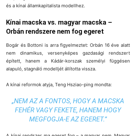
és a kínai államkapitalista modellhez.
Kínai macska vs. magyar macska –
Orbán rendszere nem fog egeret
Bogár és Bottoni is arra figyelmeztet: Orbán 16 éve alatt
nem dinamikus, versenyképes gazdasági rendszert
épített, hanem a Kádár-korszak személyi függésen
alapuló, stagnáló modelljét állította vissza.
A kínai reformok atyja, Teng Hsziao-ping mondta:
„NEM AZ A FONTOS, HOGY A MACSKA
FEHÉR VAGY FEKETE, HANEM HOGY
MEGFOGJA-E AZ EGERET.”
A kínai rendszer ma egeret fog – a magyar nem. Magyar