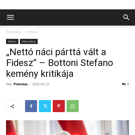
Kezdőlap
Itthon
Itthon
Vélemény
„Nettó náci párttá vált a
Fidesz” – Bottoni Stefano
kemény kritikája
Írta:
Polonius
-
2026-06-23
0