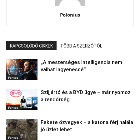
Polonius
KAPCSOLÓDÓ CIKKEK
TÖBB A SZERZŐTŐL
„A mesterséges intelligencia nem
válhat ingyenessé”
Fontos
Szijjártó és a BYD ügye – már nyomoz
a rendőrség
Fontos
Fekete özvegyek – a katona férj halála
jó üzlet lehet
Fontos