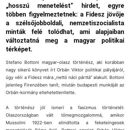
„hosszú menetelést” hirdet, egyre
többen figyelmeztetnek: a Fidesz jövője
a szélsőjobboldali, nemzetiszocialista
minták felé tolódhat, ami alapjaiban
változtatná meg a magyar politikai
térképet.
Stefano Bottoni magyar–olasz történész, aki korábban
nagy sikerű könyvet írt Orbán Viktor politikai pályájáról,
úgy véli: a Fidesz mára „nettó náci párttá” alakult. Bottoni
jelenleg Firenzében tanít, miután budapesti munkáját az
Orbán-kormány ellehetetlenítette.
A történész jól ismeri a fasizmus történetét:
Olaszországban vált tömegmozgalommá, amikor
Mussolini 1922-ben elindította a feketeingesek