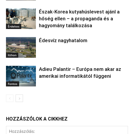
Észak‑Korea kutyahúslevest ajánl a
hőség ellen – a propaganda és a
hagyomány találkozása
Érdekes
Édesvíz nagyhatalom
Itthon
Adieu Palantir – Európa nem akar az
amerikai informatikától függeni
Fontos
HOZZÁSZÓLOK A CIKKHEZ