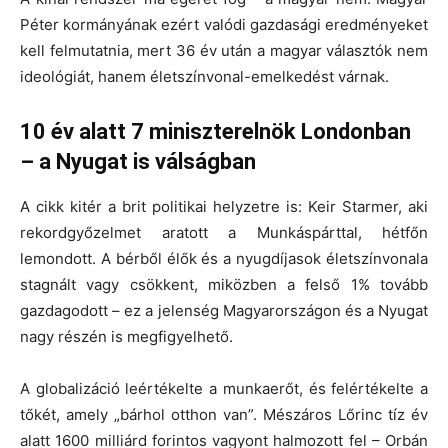
Péter kormányának ezért valódi gazdasági eredményeket
kell felmutatnia, mert 36 év után a magyar választók nem
ideológiát, hanem életszínvonal-emelkedést várnak.
10 év alatt 7 miniszterelnök Londonban
– a Nyugat is válságban
A cikk kitér a brit politikai helyzetre is: Keir Starmer, aki
rekordgyőzelmet aratott a Munkáspárttal, hétfőn
lemondott. A bérből élők és a nyugdíjasok életszínvonala
stagnált vagy csökkent, miközben a felső 1% tovább
gazdagodott – ez a jelenség Magyarországon és a Nyugat
nagy részén is megfigyelhető.
A globalizáció leértékelte a munkaerőt, és felértékelte a
tőkét, amely „bárhol otthon van”. Mészáros Lőrinc tíz év
alatt 1600 milliárd forintos vagyont halmozott fel – Orbán