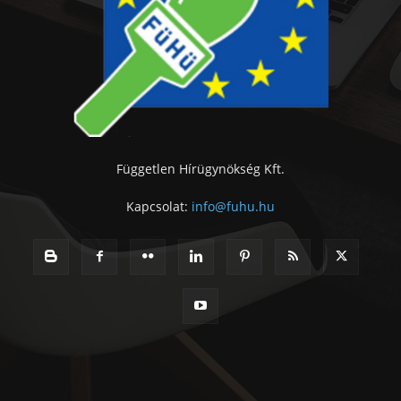
Független Hírügynökség Kft.
Kapcsolat:
info@fuhu.hu