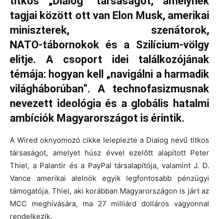
titkos „Dialog” társaságot, amelynek
tagjai között ott van Elon Musk, amerikai
miniszterek, szenátorok,
NATO‑tábornokok és a Szilícium‑völgy
elitje. A csoport idei találkozójának
témája: hogyan kell „navigálni a harmadik
világháborúban”. A technofasizmusnak
nevezett ideológia és a globális hatalmi
ambíciók Magyarországot is érintik.
A Wired oknyomozó cikke leleplezte a Dialog nevű titkos
társaságot, amelyet húsz évvel ezelőtt alapított Peter
Thiel, a Palantir és a PayPal társalapítója, valamint J. D.
Vance amerikai alelnök egyik legfontosabb pénzügyi
támogatója. Thiel, aki korábban Magyarországon is járt az
MCC meghívására, ma 27 milliárd dolláros vagyonnal
rendelkezik.