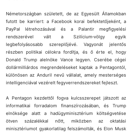
Németországban született, de az Egyesült Államokban
futott be karriert: a Facebook korai befektetőjeként, a
PayPal létrehozásával és a Palantir megfigyelési
rendszerével vált a Szilícium‑völgy egyik
legbefolyásosabb szereplőjévé. Vagyonát jelentős
részben politikai célokra fordítja, és ő érte el, hogy
Donald Trump alelnöke Vance legyen. Cserébe cégei
dollármilliárdos megrendeléseket kaptak a Pentagontól,
különösen az Anduril nevű vállalat, amely mesterséges
intelligenciával vezérelt fegyverrendszereket fejleszt.
A Pentagon kezdettől fogva kulcsszerepet játszott az
informatikai forradalom finanszírozásában, és Trump
elnöksége alatt a hadügyminisztérium költségvetése
ötven százalékkal nőtt, miközben az oktatási
minisztériumot gyakorlatilag felszámolták, és Elon Musk