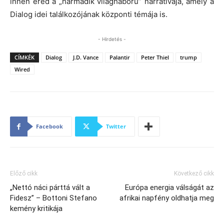
innen ered a „harmadik világháború” narratívája, amely a
Dialog idei találkozójának központi témája is.
- Hirdetés -
CÍMKÉK
Dialog
J.D. Vance
Palantir
Peter Thiel
trump
Wired
Facebook
Twitter
Előző cikk
Következő cikk
„Nettó náci párttá vált a
Európa energia válságát az
Fidesz” – Bottoni Stefano
afrikai napfény oldhatja meg
kemény kritikája