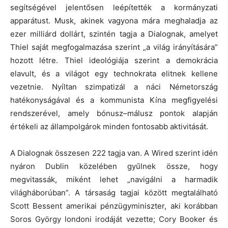
segítségével jelentősen leépítették a kormányzati
apparátust. Musk, akinek vagyona mára meghaladja az
ezer milliárd dollárt, szintén tagja a Dialognak, amelyet
Thiel saját megfogalmazása szerint „a világ irányítására”
hozott létre. Thiel ideológiája szerint a demokrácia
elavult, és a világot egy technokrata elitnek kellene
vezetnie. Nyíltan szimpatizál a náci Németország
hatékonyságával és a kommunista Kína megfigyelési
rendszerével, amely bónusz–málusz pontok alapján
értékeli az állampolgárok minden fontosabb aktivitását.
A Dialognak összesen 222 tagja van. A Wired szerint idén
nyáron Dublin közelében gyűlnek össze, hogy
megvitassák, miként lehet „navigálni a harmadik
világháborúban”. A társaság tagjai között megtalálható
Scott Bessent amerikai pénzügyminiszter, aki korábban
Soros György londoni irodáját vezette; Cory Booker és