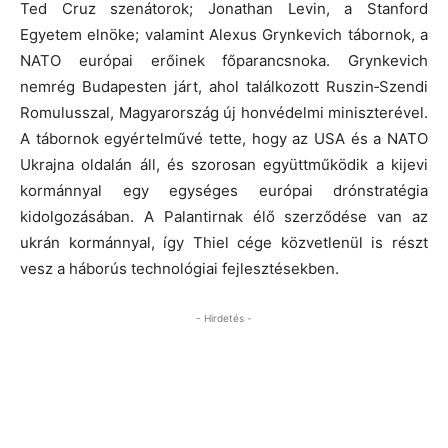
Ted Cruz szenátorok; Jonathan Levin, a Stanford
Egyetem elnöke; valamint Alexus Grynkevich tábornok, a
NATO európai erőinek főparancsnoka. Grynkevich
nemrég Budapesten járt, ahol találkozott Ruszin‑Szendi
Romulusszal, Magyarország új honvédelmi miniszterével.
A tábornok egyértelművé tette, hogy az USA és a NATO
Ukrajna oldalán áll, és szorosan együttműködik a kijevi
kormánnyal egy egységes európai drónstratégia
kidolgozásában. A Palantirnak élő szerződése van az
ukrán kormánnyal, így Thiel cége közvetlenül is részt
vesz a háborús technológiai fejlesztésekben.
- Hirdetés -