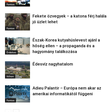
Fontos
Fekete özvegyek – a katona férj halála
jó üzlet lehet
Fontos
Észak‑Korea kutyahúslevest ajánl a
hőség ellen – a propaganda és a
hagyomány találkozása
Érdekes
Édesvíz nagyhatalom
Itthon
Adieu Palantir – Európa nem akar az
amerikai informatikától függeni
Fontos