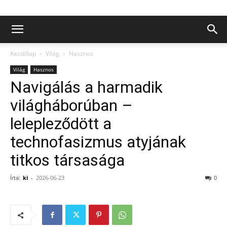
Kezdőlap
Világ
Hasznos
Világ
Hasznos
Navigálás a harmadik
világháborúban –
lelepleződött a
technofasizmus atyjának
titkos társasága
Írta:
ki
-
2026-06-23
0