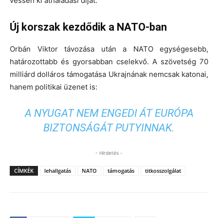
vessen ki áthaladási díjat.
Új korszak kezdődik a NATO-ban
Orbán Viktor távozása után a NATO egységesebb,
határozottabb és gyorsabban cselekvő. A szövetség 70
milliárd dolláros támogatása Ukrajnának nemcsak katonai,
hanem politikai üzenet is:
A NYUGAT NEM ENGEDI ÁT EURÓPA
BIZTONSÁGÁT PUTYINNAK.
- Hirdetés -
CÍMKÉK
lehallgatás
NATO
támogatás
titkosszolgálat