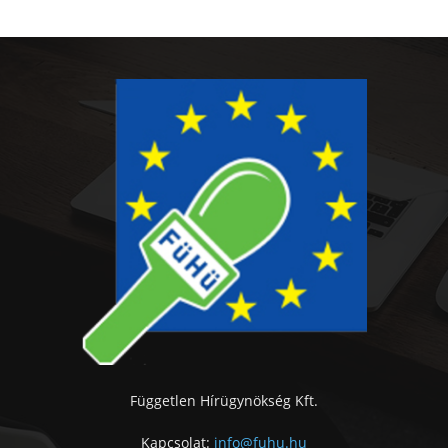
Független Hírügynökség Kft.
Kapcsolat:
info@fuhu.hu