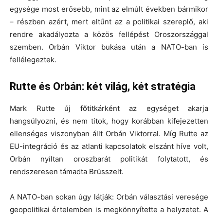
egysége most erősebb, mint az elmúlt években bármikor
– részben azért, mert eltűnt az a politikai szereplő, aki
rendre akadályozta a közös fellépést Oroszországgal
szemben. Orbán Viktor bukása után a NATO-ban is
fellélegeztek.
Rutte és Orbán: két világ, két stratégia
Mark Rutte új főtitkárként az egységet akarja
hangsúlyozni, és nem titok, hogy korábban kifejezetten
ellenséges viszonyban állt Orbán Viktorral. Míg Rutte az
EU-integráció és az atlanti kapcsolatok elszánt híve volt,
Orbán nyíltan oroszbarát politikát folytatott, és
rendszeresen támadta Brüsszelt.
A NATO-ban sokan úgy látják: Orbán választási veresége
geopolitikai értelemben is megkönnyítette a helyzetet. A