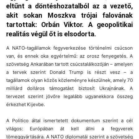
eltűnt a döntéshozatalból az a vezető,
akit sokan Moszkva trójai falovának
tartottak: Orbán Viktor. A geopolitikai
realitás végül őt is elsodorta.
A NATO-tagállamok fegyverkezése történelmi csúcson
van, és ennek oka egyértelmű: az orosz fenyegetés. A
szövetség Ankarában tartott csúcstalálkozóján – amelyen
a tervek szerint Donald Trump is részt vesz – a
tagállamok olyan közös közleményre készülnek, amely 70
milliárd dolláros támogatást biztosít Ukrajnának. A
tervezet szerint jövőre legalább ugyanekkora összeg
érkezhet Kijevbe.
A Politico által ismertetett dokumentum szerint a cél
világos: Európában át kell állni a fegyverek
tömeggyártására. A NATO diplomatái szerint a szövetség