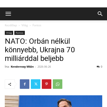
Kezdőlap
Világ
Fontos
Világ
Fontos
NATO: Orbán nélkül
könnyebb, Ukrajna 70
milliárddal beljebb
Írta:
Kenderessy Milán
-
2026-06-26
0