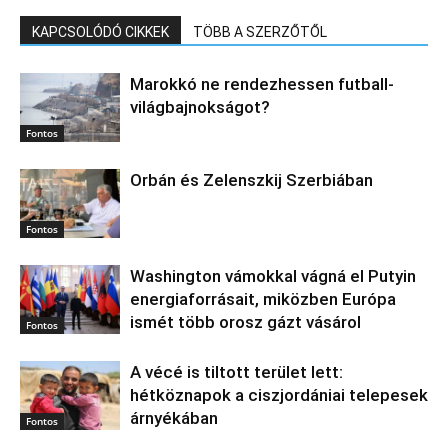
KAPCSOLÓDÓ CIKKEK
TÖBB A SZERZŐTŐL
Marokkó ne rendezhessen futball-
világbajnokságot?
Fontos
Orbán és Zelenszkij Szerbiában
Fontos
Washington vámokkal vágná el Putyin
energiaforrásait, miközben Európa
ismét több orosz gázt vásárol
Fontos
A vécé is tiltott terület lett:
hétköznapok a ciszjordániai telepesek
árnyékában
Fontos