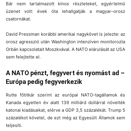
Bár nem tartalmazott kínos részleteket, egyértelmű
üzenet volt: évek óta lehallgatják a magyar–orosz
csatornákat.
David Pressman korábbi amerikai nagykövet is jelezte: az
orosz agresszió után Washington intenzíven monitorozta
Orbán kapcsolatait Moszkvával. A NATO elárulását az USA
sem felejtette el.
A NATO pénzt, fegyvert és nyomást ad –
Európa pedig fegyverkezik
Rutte főtitkár szerint az európai NATO-tagállamok és
Kanada egyetlen év alatt 139 milliárd dollárral növelték
katonai kiadásaikat, elérve a GDP 3,5 százalékát. Trump 5
százalékot követel, de ezt még az Egyesült Államok sem
teljesíti.