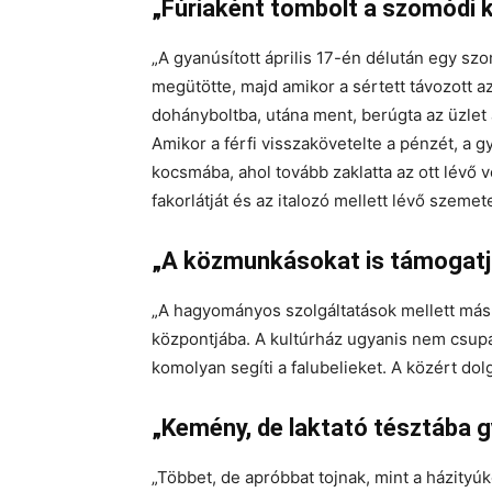
„Fúriaként tombolt a szomódi
„A gyanúsított április 17-én délután egy sz
megütötte, majd amikor a sértett távozott az
dohányboltba, utána ment, berúgta az üzlet aj
Amikor a férfi visszakövetelte a pénzét, a g
kocsmába, ahol tovább zaklatta az ott lévő 
fakorlátját és az italozó mellett lévő szemet
„A közmunkásokat is támogatja
„A hagyományos szolgáltatások mellett más 
központjába. A kultúrház ugyanis nem csup
komolyan segíti a falubelieket. A közért dol
„Kemény, de laktató tésztába g
„Többet, de apróbbat tojnak, mint a házityúko