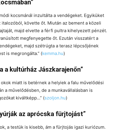
 kocsmában”
omódi kocsmánál inzultálta a vendégeket. Egyiküket
 italozóból, követte őt. Miután az bement a közeli
taját, majd elvette a férfi pultra kihelyezett pénzét.
yanúsított megfenyegette őt. Ezután visszatért a
vendégeket, majd szétrúgta a terasz lépcsőjének
est is megrongálta.” (
kemma.hu
)
 a kultúrház Jászkarajenőn”
okok miatt is betérnek a helyiek a falu művelődési
án a művelődésben, de a munkavállalásban is
gozókat kiváltképp…” (
szoljon.hu
)
yúrják az aprócska fürjtojást”
k, a testük is kisebb, ám a fürjtojás igazi kuriózum.