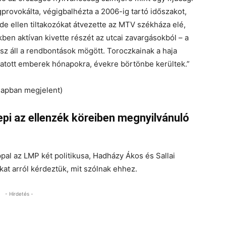
provokálta, végigbalhézta a 2006-ig tartó időszakot,
de ellen tiltakozókat átvezette az MTV székháza elé,
en aktívan kivette részét az utcai zavargásokból – a
esz áll a rendbontások mögött. Toroczkainak a haja
atott emberek hónapokra, évekre börtönbe kerültek.”
lapban megjelent)
i az ellenzék köreiben megnyilvánuló
appal az LMP két politikusa, Hadházy Ákos és Sallai
t arról kérdeztük, mit szólnak ehhez.
- Hirdetés -