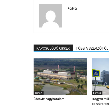
FüHü
KAPCSOLÓDÓ CIKKEK
TÖBB A SZERZŐTŐL
Itthon
Fontos
Édesvíz nagyhatalom
Hogyan műk
cenzúraren