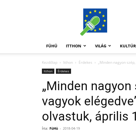
FüHü
FÜHÜ
ITTHON
VILÁG
KULTÚ
Kezdőlap
Itthon
Érdekes
„Minden nagyon szép, m
Itthon
Érdekes
„Minden nagyon 
vagyok elégedve”
olvastuk, április 
Írta:
FüHü
-
2018-04-19