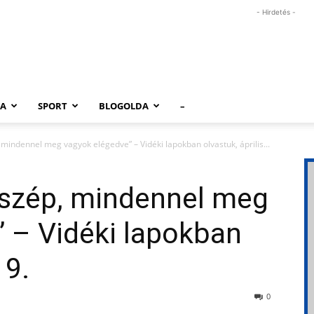
- Hirdetés -
RA
SPORT
BLOGOLDA
–
indennel meg vagyok elégedve” – Vidéki lapokban olvastuk, április...
szép, mindennel meg
 – Vidéki lapokban
19.
0