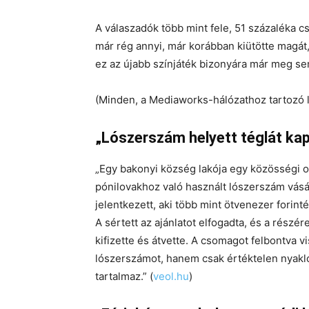
A válaszadók több mint fele, 51 százaléka 
már rég annyi, már korábban kiütötte magát
ez az újabb színjáték bizonyára már meg se
(Minden, a Mediaworks-hálózathoz tartozó 
„Lószerszám helyett téglát ka
„Egy bakonyi község lakója egy közösségi old
pónilovakhoz való használt lószerszám vásár
jelentkezett, aki több mint ötvenezer forinté
A sértett az ajánlatot elfogadta, és a részé
kifizette és átvette. A csomagot felbontva v
lószerszámot, hanem csak értéktelen nyaklót,
tartalmaz.” (
veol.hu
)