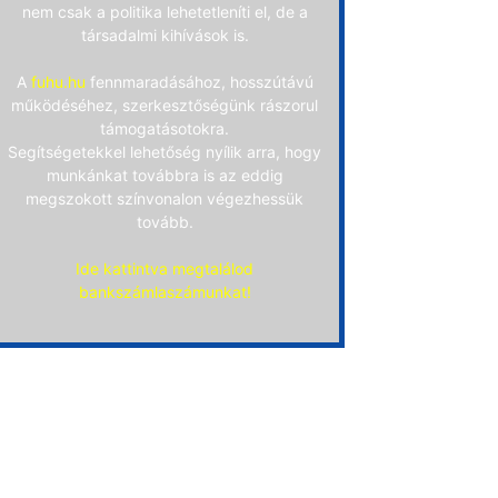
nem csak a politika lehetetleníti el, de a
társadalmi kihívások is.
A
fuhu.hu
fennmaradásához, hosszútávú
működéséhez, szerkesztőségünk rászorul
támogatásotokra.
Segítségetekkel lehetőség nyílik arra, hogy
munkánkat továbbra is az eddig
megszokott színvonalon végezhessük
tovább.
Ide kattintva megtalálod
bankszámlaszámunkat!