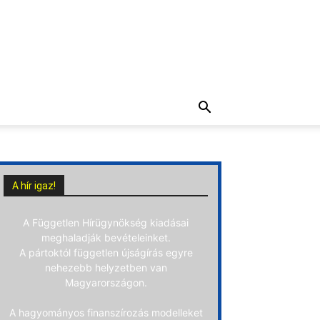
A hír igaz!
A Független Hírügynökség kiadásai
meghaladják bevételeinket.
A pártoktól független újságírás egyre
nehezebb helyzetben van
Magyarországon.
A hagyományos finanszírozás modelleket