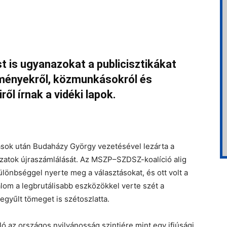
 is ugyanazokat a publicisztikákat
kményekről, közmunkásokról és
ről írnak a vidéki lapok.
ások után Budaházy György vezetésével lezárta a
azatok újraszámlálását. Az MSZP–SZDSZ-koalíció alig
ülönbséggel nyerte meg a választásokat, és ott volt a
lom a legbrutálisabb eszközökkel verte szét a
zegyűlt tömeget is szétoszlatta.
ló az országos nyilvánosság szintjére mint egy ifjúsági