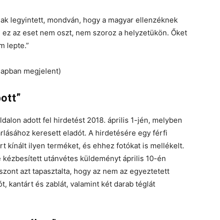
csak legyintett, mondván, hogy a magyar ellenzéknek
, ez az eset nem oszt, nem szoroz a helyzetükön. Őket
m lepte.”
lapban megjelent)
pott”
alon adott fel hirdetést 2018. április 1-jén, melyben
lásához keresett eladót. A hirdetésére egy férfi
rt kínált ilyen terméket, és ehhez fotókat is mellékelt.
re kézbesített utánvétes küldeményt április 10-én
iszont azt tapasztalta, hogy az nem az egyeztetett
 kantárt és zablát, valamint két darab téglát