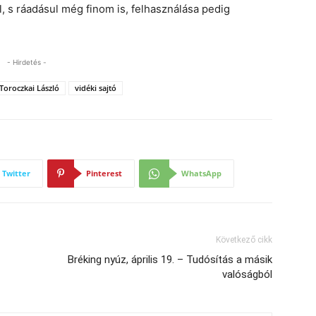
, s ráadásul még finom is, felhasználása pedig
- Hirdetés -
Toroczkai László
vidéki sajtó
Twitter
Pinterest
WhatsApp
Következő cikk
Bréking nyúz, április 19. – Tudósítás a másik
valóságból