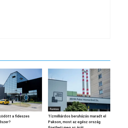
Fontos
ödött a fideszes
Tízmilliárdos beruházás maradt el
dszer?
Pakson, most az egész ország
fizetheti meg az árát