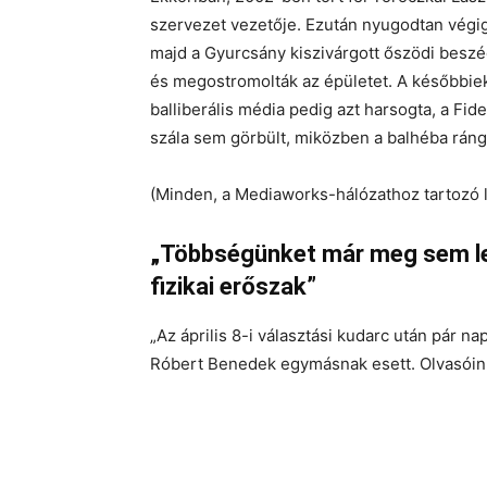
szervezet vezetője. Ezután nyugodtan végig
majd a Gyurcsány kiszivárgott őszödi beszé
és megostromolták az épületet. A későbbiekb
balliberális média pedig azt harsogta, a Fid
szála sem görbült, miközben a balhéba ráng
(Minden, a Mediaworks-hálózathoz tartozó 
„Többségünket már meg sem lep
fizikai erőszak”
„Az április 8-i választási kudarc után pár n
Róbert Benedek egymásnak esett. Olvasóinka