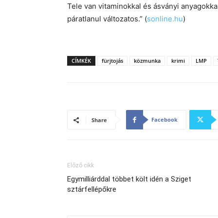
Tele van vitaminokkal és ásványi anyagokkal
páratlanul változatos.” (
sonline.hu
)
CÍMKÉK
fürjtojás
közmunka
krimi
LMP
Facebook
Share
Előző cikk
Egymilliárddal többet költ idén a Sziget
sztárfellépőkre