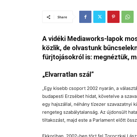
Share
A vidéki Mediaworks-lapok most
közlik, de olvastunk bűncsele
fürjtojásokról is: megnéztük, mi
„Elvarratlan szál”
„Egy kisebb csoport 2002 nyarán, a választ
budapesti Erzsébet hidat, követelve a szav
egy hajszállal, néhány tízezer szavazatnyi k
rengeteg szabálytalanság. Az újdonsült hata
tiltakozást, majd este a Parlament előtt öss
Ekkoriban, 2002-ben tört fel Toroczkai Lász