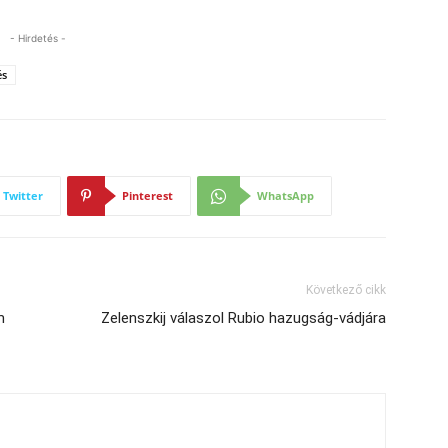
- Hirdetés -
és
Twitter
Pinterest
WhatsApp
Következő cikk
m
Zelenszkij válaszol Rubio hazugság-vádjára