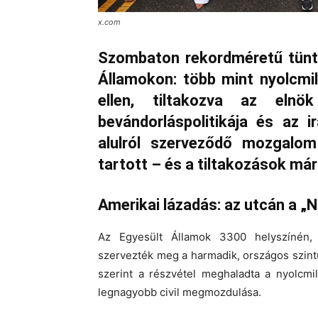
x.com
Szombaton rekordméretű tünte
Államokon:
több mint nyolcmil
ellen, tiltakozva az elnök
bevándorláspolitikája és az
i
alulról szerveződő mozgalo
tartott – és a tiltakozások má
Amerikai lázadás: az utcán a 
Az Egyesült Államok 3300 helyszínén, k
szervezték meg a harmadik,
országos szin
szerint a részvétel meghaladta a
nyolcmil
legnagyobb civil megmozdulása.