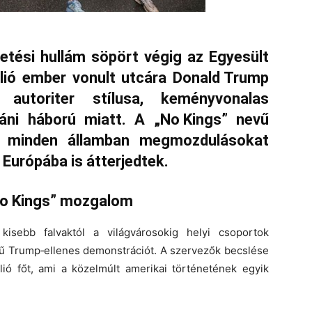
tési hullám söpört végig az Egyesült
lió ember
vonult utcára Donald Trump
 autoriter stílusa, keményvonalas
ráni háború
miatt. A „No Kings” nevű
m minden államban megmozdulásokat
r
Európába is átterjedtek
.
„No Kings” mozgalom
isebb falvaktól a világvárosokig helyi csoportok
tű Trump‑ellenes demonstrációt
. A szervezők becslése
lió főt
, ami a közelmúlt amerikai történetének egyik