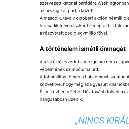
szervezett katonai parádéra Washingtonban.
az ország két partja között.
A második, tavaly októberi akción
hétmillió
harmadik felvonásaként –
még ezt is túlszár
a részvételt pedig egymillió fővel.
A történelem ismétli önmagát
A szakértők szerint a mozgalom nem csupá
védelmének szimbóluma
lett.
A többmilliós tömeg a hatalommal szembeni ci
közvetítve, hogy még az Egyesült Államokb
És miközben a Fehér Ház tovább folytatja a
hangosabban üzenik:
„
NINCS KIRÁL