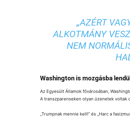
„AZÉRT VAGY
ALKOTMÁNY VESZ
NEM NORMÁLIS
HA
Washington is mozgásba lendü
Az Egyesült Államok fővárosában,
Washingt
A transzparenseken olyan üzenetek voltak o
„
Trumpnak mennie kell!
” és „
Harc a fasizmus