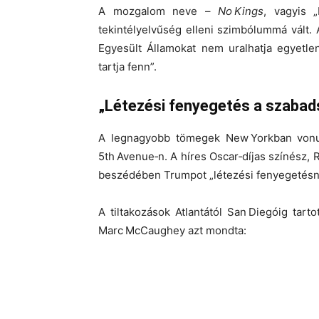
A mozgalom neve –
No Kings
, vagyis 
tekintélyelvűség elleni szimbólummá vált. 
Egyesült Államokat
nem uralhatja egyetle
tartja fenn
”.
„Létezési fenyegetés a szabadsá
A legnagyobb tömegek
New Yorkban
vonu
5th Avenue‑n. A híres Oscar‑díjas színész,
R
beszédében Trumpot „
létezési fenyegetés
A tiltakozások
Atlantától San Diegóig
tarto
Marc McCaughey
azt mondta: