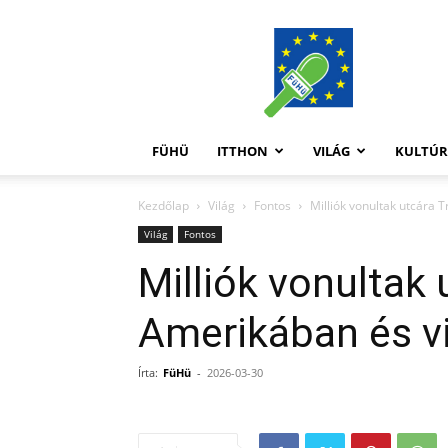
FüHü
FÜHÜ
ITTHON
VILÁG
KULTÚ
Kezdőlap
Világ
Fontos
Milliók vonultak utcára 
Világ
Fontos
Milliók vonultak
Amerikában és vi
Írta:
FüHü
-
2026-03-30