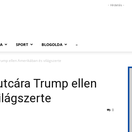
- Hirdetés -
RA
SPORT
BLOGOLDA
–
Trump ellen Amerikában és világszerte
 utcára Trump ellen
lágszerte
0