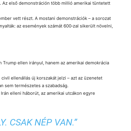
 Az első demonstráción több millió amerikai tüntetett
 ember
vett részt. A mostani demonstrációk – a sorozat
nyalták
: az események számát 600‑zal sikerült növelni,
n Trump ellen irányul, hanem
az amerikai demokrácia
vil ellenállás új korszakát jelzi – azt az üzenetet
an sem természetes a szabadság.
z
Irán elleni háborút
, az amerikai utcákon egyre
Y. CSAK NÉP VAN.
”