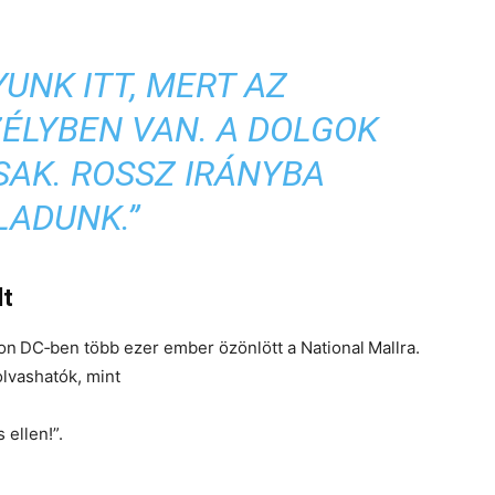
UNK ITT, MERT AZ
ÉLYBEN VAN. A DOLGOK
AK. ROSSZ IRÁNYBA
LADUNK.”
lt
on DC‑ben
több ezer ember özönlött a
National Mallra
.
lvashatók, mint
 ellen!
”.