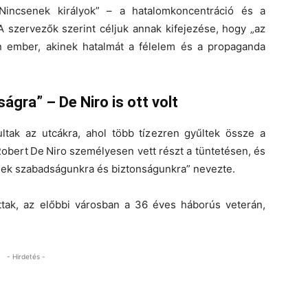
„Nincsenek királyok” – a hatalomkoncentráció és a
A szervezők szerint céljuk annak kifejezése, hogy „az
n ember, akinek hatalmát a félelem és a propaganda
gra” – De Niro is ott volt
ltak az utcákra, ahol több tízezren gyűltek össze a
obert De Niro
személyesen vett részt a tüntetésen, és
nek szabadságunkra és biztonságunkra
” nevezte.
ttak, az előbbi városban a 36 éves háborús veterán,
- Hirdetés -