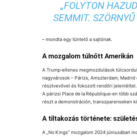
„FOLYTON HAZUDI
SEMMIT. SZÖRNYŰ
– mondta egy tüntető a sajtónak.
A mozgalom túlnőtt Amerikán
A Trump‑ellenes megmozdulások
túlcsordu
nagyvárosok –
Párizs, Amszterdam, Madrid
résztvevővel
és fokozott rendőri jelenléttel.
A párizsi
Place de la République
‑en több sz
részt a demonstráción, transzparenseken kö
A tiltakozás története: születé
A „No Kings” mozgalom 2024 júniusában ind