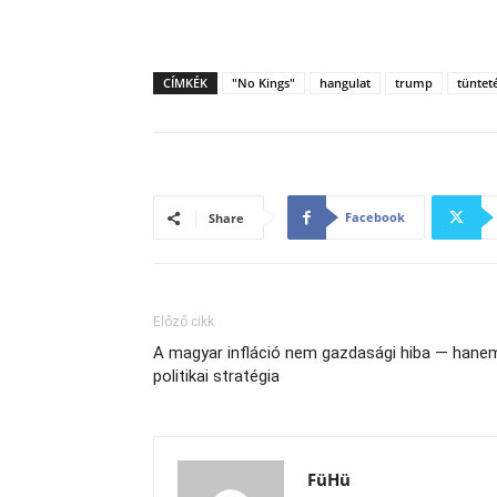
CÍMKÉK
"No Kings"
hangulat
trump
tüntet
Facebook
Share
Előző cikk
A magyar infláció nem gazdasági hiba — hane
politikai stratégia
FüHü