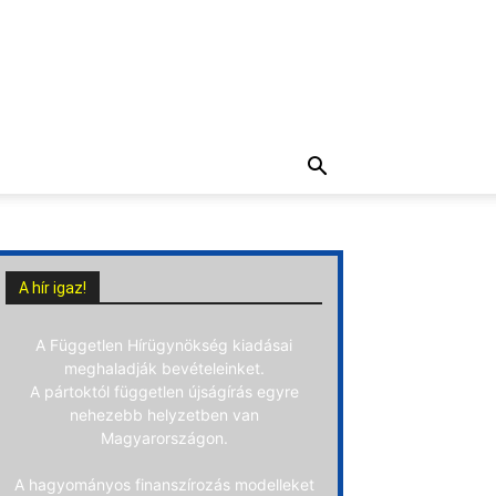
A hír igaz!
A Független Hírügynökség kiadásai
meghaladják bevételeinket.
A pártoktól független újságírás egyre
nehezebb helyzetben van
Magyarországon.
A hagyományos finanszírozás modelleket