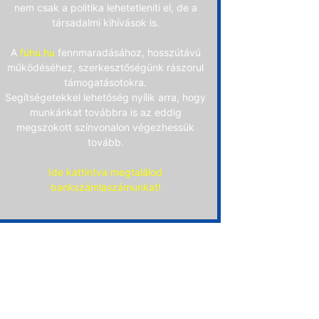
nem csak a politika lehetetleníti el, de a
társadalmi kihívások is.
A
fuhu.hu
fennmaradásához, hosszútávú
működéséhez, szerkesztőségünk rászorul
támogatásotokra.
Segítségetekkel lehetőség nyílik arra, hogy
munkánkat továbbra is az eddig
megszokott színvonalon végezhessük
tovább.
Ide kattintva megtalálod
bankszámlaszámunkat!