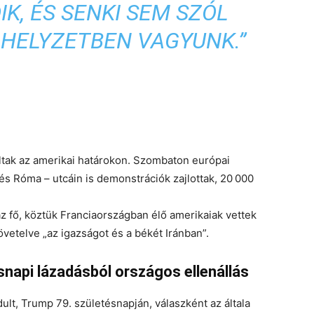
K, ÉS SENKI SEM SZÓL
 HELYZETBEN VAGYUNK.”
ltak az amerikai határokon
. Szombaton európai
 és Róma
– utcáin is demonstrációk zajlottak,
20 000
áz fő, köztük Franciaországban élő amerikaiak vettek
vetelve „az igazságot és a békét Iránban”.
snapi lázadásból országos ellenállás
ult,
Trump 79. születésnapján
, válaszként az általa