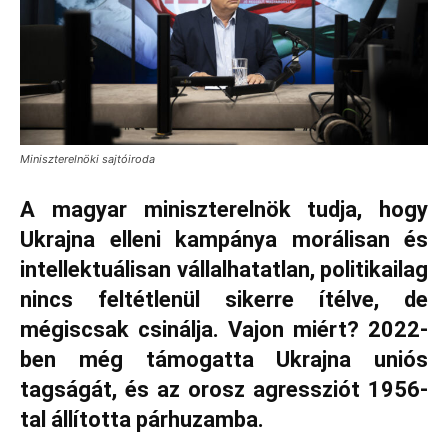
Miniszterelnöki sajtóiroda
A magyar miniszterelnök tudja, hogy
Ukrajna elleni kampánya morálisan és
intellektuálisan vállalhatatlan, politikailag
nincs feltétlenül sikerre ítélve, de
mégiscsak csinálja. Vajon miért? 2022-
ben még támogatta Ukrajna uniós
tagságát, és az orosz agressziót 1956-
tal állította párhuzamba.