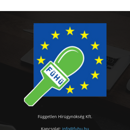
Független Hírügynökség Kft.
Kapcsolat:
info@fuhu.hu