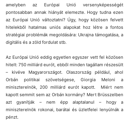
amelyben az Európai Unió versenyképességét
pontosabban annak hiányát elemezte. Hogy tudna ezen
az Európai Unió változtatni? Úgy, hogy közösen felvett
hitelekből hatalmas uniós alapokat hoz létre a fontos
stratégiai problémák megoldására: Ukrajna támogatása, a
digitális és a zöld fordulat stb.
Az Európai Unió eddig egyetlen egyszer vett fel közösen
hitelt: 750 milliárd eurót, ebből minden tagállam részesült
– kivéve Magyarországot. Olaszország például, ahol
Orbán politikai szövetségese, Giorgia Meloni a
miniszterelnök, 200 milliárd eurót kapott. Miért nem
kapott semmit sem az Orbán kormány? Mert Brüsszelben
azt gyanítják – nem épp alaptalanul – hogy a
miniszterelnök rokonai, barátai és üzletfelei lenyúlnák a
pénzt.