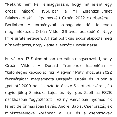
“Nekünk nem kell elmagyarázni, hogy mit jelent egy
orosz háború. 1956-ban a mi Zelenszkijünket
felakasztották” – így beszélt Orbán 2022 októberében
Berlinben. A kormányzati propaganda idén lelkesen
megemlékezett Orbán Viktor 36 éves beszédéről Nagy
Imre újratemetésén. A fiatal politikus akkor alapozta meg
hírnevét azzal, hogy kiadta a jelszót: ruszkik haza!
Mi változott? Sokan abban keresik a magyarázatot, hogy
Orbán Viktort – Donald Trumphoz hasonlóan –
“különleges kapcsolat” fűzi Vlagyimir Putyinhoz, aki 2022
februárjában megtámadta Ukrajnát. Orbán és Putyin a
„patkót” 2009-ben illesztette össze Szentpéterváron, és
egyidejűleg Simicska Lajos és Nyerges Zsolt az FSZB
székházban “egyeztetett”. Ez nyilvánvalóan nyomós ok
lehet, de önmagában kevés. Andrej Babis, Csehország ex
miniszterelnöke korábban a KGB és a csehszlovák