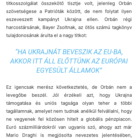
titkosszolgálat összekötő tisztje volt, jelenleg Orbán
szövetségese a Patrióták között, de nem folytat ilyen
eszeveszett kampányt Ukrajna ellen. Orbán régi
harcostársának, Bayer Zsoltnak, az ötös számú tagkönyv
tulajdonosának árulta el a nagy titkot:
“HA UKRAJNÁT BEVESZIK AZ EU-BA,
AKKOR ITT ÁLL ELŐTTÜNK AZ EURÓPAI
EGYESÜLT ÁLLAMOK”
Ez igencsak merész következtetés, de Orbán nem a
levegőbe beszél. Jól érzékeli azt, hogy Ukrajna
támogatása és uniós tagsága olyan teher a többi
tagállamnak, amelyet nem tudnak anélkül felvállalni, hogy
ne vegyenek fel közösen hitelt a globális pénzpiacon.
Euró százmilliárdokról van ugyanis szó, ahogy azt már
Mario Draghi is megjósolta nevezetes jelentésében,