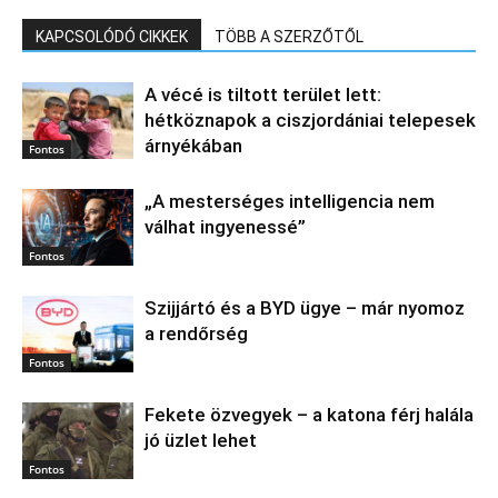
KAPCSOLÓDÓ CIKKEK
TÖBB A SZERZŐTŐL
A vécé is tiltott terület lett:
hétköznapok a ciszjordániai telepesek
árnyékában
Fontos
„A mesterséges intelligencia nem
válhat ingyenessé”
Fontos
Szijjártó és a BYD ügye – már nyomoz
a rendőrség
Fontos
Fekete özvegyek – a katona férj halála
jó üzlet lehet
Fontos