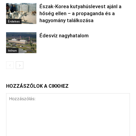
Észak‑Korea kutyahúslevest ajánl a
hőség ellen – a propaganda és a
hagyomány találkozása
Érdekes
Édesvíz nagyhatalom
Itthon
HOZZÁSZÓLOK A CIKKHEZ