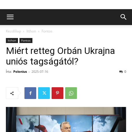
Kezdőlap
Itthon
Fontos
Itthon
Fontos
Miért retteg Orbán Ukrajna
uniós tagságától?
Írta:
Polonius
-
2025-07-16
0