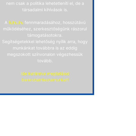
nem csak a politika lehetetleníti el, de a
társadalmi kihívások is.
A
fuhu.hu
fennmaradásához, hosszútávú
működéséhez, szerkesztőségünk rászorul
támogatásotokra.
Segítségetekkel lehetőség nyílik arra, hogy
munkánkat továbbra is az eddig
megszokott színvonalon végezhessük
tovább.
Ide kattintva megtalálod
bankszámlaszámunkat!