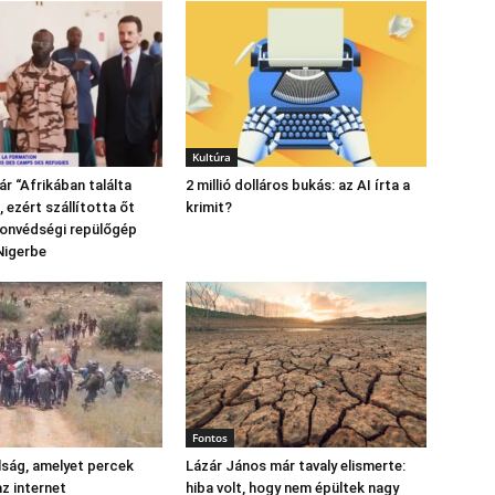
Kultúra
r “Afrikában találta
2 millió dolláros bukás: az AI írta a
 ezért szállította őt
krimit?
honvédségi repülőgép
Nigerbe
Fontos
lság, amelyet percek
Lázár János már tavaly elismerte:
az internet
hiba volt, hogy nem épültek nagy