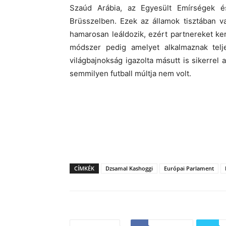
Szaúd Arábia, az Egyesült Emírségek és
Brüsszelben. Ezek az államok tisztában v
hamarosan leáldozik, ezért partnereket ke
módszer pedig amelyet alkalmaznak telje
világbajnokság igazolta másutt is sikerrel
semmilyen futball múltja nem volt.
CÍMKÉK
Dzsamal Kashoggi
Európai Parlament