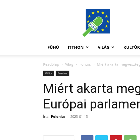
FüHü
FÜHÜ
ITTHON
VILÁG
KULTÚ
Kezdőlap
Világ
Fontos
Miért akarta megvesztege
Világ
Fontos
Miért akarta meg
Európai parlamen
Írta:
Polonius
-
2023-01-13