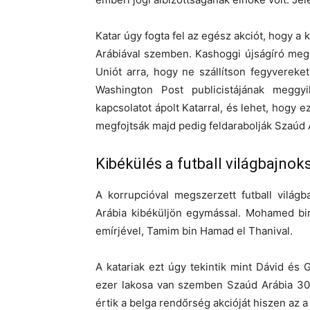
Katar úgy fogta fel az egész akciót, hogy a 
Arábiával szemben. Kashoggi újságíró meggy
Uniót arra, hogy ne szállítson fegyverek
Washington Post publicistájának meggy
kapcsolatot ápolt Katarral, és lehet, hogy
megfojtsák majd pedig feldarabolják Szaúd 
Kibékülés a futball világbajno
A korrupcióval megszerzett futball világ
Arábia kibéküljön egymással. Mohamed bin
emírjével, Tamim bin Hamad el Thanival.
A katariak ezt úgy tekintik mint Dávid és
ezer lakosa van szemben Szaúd Arábia 30 
értik a belga rendőrség akcióját hiszen az 