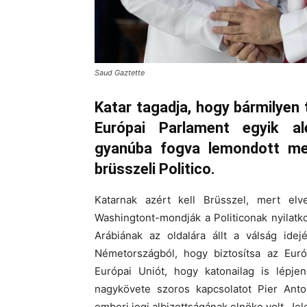
Saud Gaztette
Katar tagadja, hogy bármilyen 
Európai Parlament egyik al
gyanúba fogva lemondott men
brüsszeli Politico.
Katarnak azért kell Brüsszel, mert elv
Washingtont-mondják a Politiconak nyilatk
Arábiának az oldalára állt a válság idej
Németországból, hogy biztosítsa az Euró
Európai Uniót, hogy katonailag is lépjen
nagykövete szoros kapcsolatot Pier Anto
emberi jogi albizottságának elnöke volt. Je