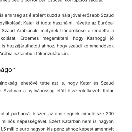
kis emírség az életéért küzd a nála jóval erősebb Szaúd
ilkolását Katar ki tudta használni: rávette az Európai
et Szaúd Arábiának, melynek trónörököse elrendelte a
ilkolását. Érdemes megemlíteni, hogy Kashoggi jó
 ez is hozzájárulhatott ahhoz, hogy szaúdi kommandósok
Arábia isztambuli főkonzulátusán.
kságon
bajnokság lehetővé tette azt is, hogy Katar és Szaúd
 Szalman a nyilvánosság előtt összeölelkezett Katar
 Góliát párharcát hiszen az emírségnek mindössze 200
milliós népességével. Ezért Katarban nem is nagyon
a 1,5 millió euró nagyon kis pénz ahhoz képest amennyit