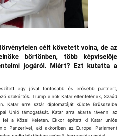
törvénytelen célt követett volna, de az
elnöke börtönben, több képviselője
telmi jogáról. Miért? Ezt kutatta a
eszített egy jóval fontosabb és erősebb partnert,
ozó szakértők. Trump elnök Katar ellenfelének, Szaúd
én. Katar erre sztár diplomatáját küldte Brüsszelbe
pai Unió támogatását. Katar arra akarta rávenni az
 fel a Közel Keleten. Ekkor épített ki Katar uniós
nio Panzerivel, aki akkoriban az Európai Parlament
lenleg pedig börtönben csücsül korrupciós váddal.