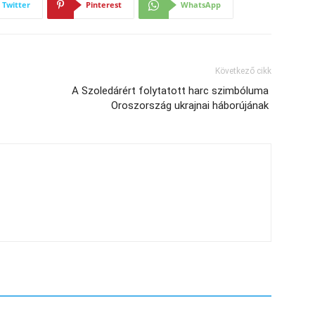
Twitter
Pinterest
WhatsApp
Következő cikk
A Szoledárért folytatott harc szimbóluma
Oroszország ukrajnai háborújának