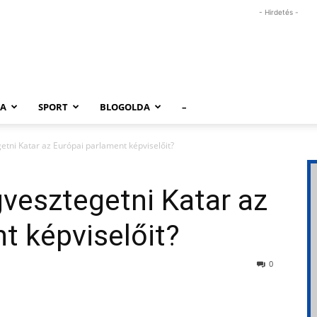
- Hirdetés -
RA
SPORT
BLOGOLDA
–
tni Katar az Európai parlament képviselőit?
vesztegetni Katar az
t képviselőit?
0