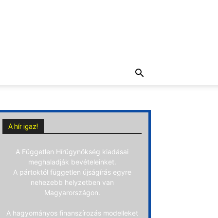
A hír igaz!
A Független Hírügynökség kiadásai
meghaladják bevételeinket.
A pártoktól független újságírás egyre
nehezebb helyzetben van
Magyarországon.
A hagyományos finanszírozás modelleket