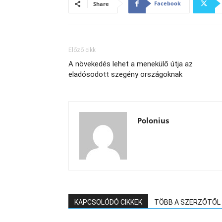
Facebook
Share
Előző cikk
A növekedés lehet a menekülő útja az
eladósodott szegény országoknak
Polonius
KAPCSOLÓDÓ CIKKEK
TÖBB A SZERZŐTŐL