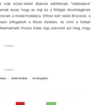
 más közel-keleti államok elköltenek “lobbizásra”
annak azzal, hogy az olaj és a földgáz dicsőségének
resnek a modernizálásra. Ehhez kell nekik Brüsszel, a
sen elfogadott a Közel Keleten, és mint a futball
 alkalmazható hiszen Katar úgy szerezte azt meg, hogy
- Hirdetés -
- Hirdetés -
Katar
Szaúd Arábia
törvénytelen