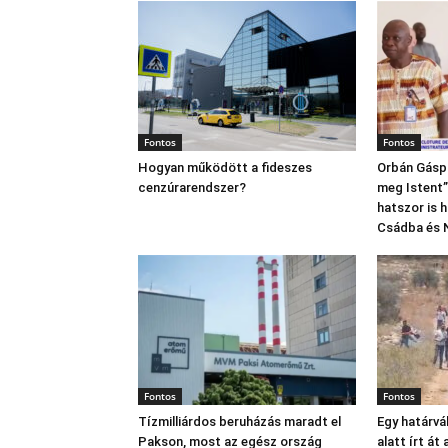
Fontos
Fontos
Hogyan működött a fideszes
Orbán Gáspá
cenzúrarendszer?
meg Istent”,
hatszor is 
Csádba és 
Fontos
Fontos
Tízmilliárdos beruházás maradt el
Egy határvá
Pakson, most az egész ország
alatt írt át 