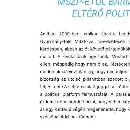
MSZP-ÉTŐL BÁRM
ELTÉRŐ POLIT
Amiben 2009-ben, amikor átvette Lendv
Gyurcsány-féle MSZP-vel, nevezetesen a 
kérdésben, abban az őt követő pártelnökök,
mellett. A kívülállónak úgy tűnik: Meste
ellen, mégpedig hogy nem ő az. Kétségtel
módon akadályozták meg, hogy elinduljon T
bizottság az utolsó pillanatban szabott o
teljesíteni.) Az eljárás miatt joggal sértőd
a politikai platform felmutatását. A párta
érdemit nem mondott arról, hogy miben kép
az egyik interjú végén megemlítette, hogy Ko
szélsőbaloldalinak tűnnek.)