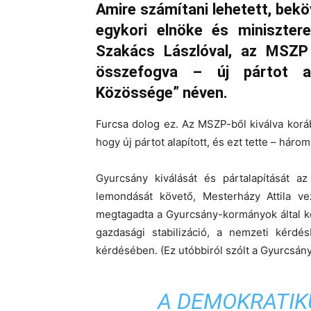
Amire számítani lehetett, bek
egykori elnöke és miniszterel
Szakács Lászlóval, az MSZP k
összefogva – új pártot al
Közössége” néven.
Furcsa dolog ez. Az MSZP-ből kiválva koráb
hogy új pártot alapított, és ezt tette – három
Gyurcsány kiválását és pártalapítását a
lemondását követő, Mesterházy Attila ve
megtagadta a Gyurcsány-kormányok által kö
gazdasági stabilizáció, a nemzeti kérdésb
kérdésében. (Ez utóbbiról szólt a Gyurcsá
A DEMOKRATIK