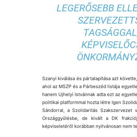
LEGERŐSEBB ELLE
SZERVEZETT
TAGSÁGGAL
KÉPVISELŐC
ÖNKORMÁNYZ
Szanyi kiválása és pártalapítása azt követt
ahol az MSZP és a Párbeszéd listája egyetl
hanem Ujhelyi Istvánnak adta ezt az egyet
politikai platformmal hozta létre Igen Szol
Sándorral, a Szolidaritás Szakszervezet 
Országgyűlésbe, de kivált a DK frakciój
képviseletéről korábban nyilvánosan nem te