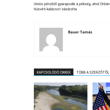
Uniós pénzből gyarapodik a pékség, ahol Orbán
húsvéti kalácsot vásárolta
Bauer Tamás
KAPCSOLÓDÓ CIKKEK
TÖBB A SZERZŐTŐL