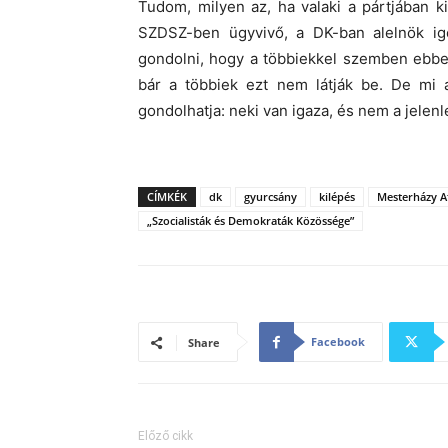
Tudom, milyen az, ha valaki a pártjában k
SZDSZ-ben ügyvivő, a DK-ban alelnök ige
gondolni, hogy a többiekkel szemben ebb
bár a többiek ezt nem látják be. De mi a
gondolhatja: neki van igaza, és nem a jelen
CÍMKÉK
dk
gyurcsány
kilépés
Mesterházy At
„Szocialisták és Demokraták Közössége”
Facebook
Share
Előző cikk