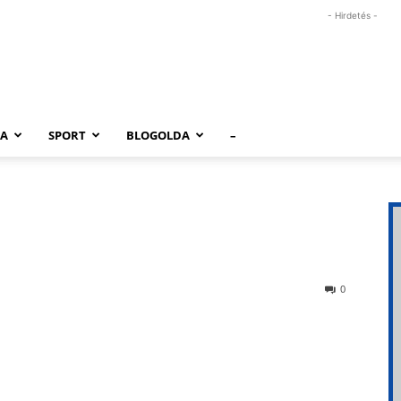
- Hirdetés -
RA
SPORT
BLOGOLDA
–
0