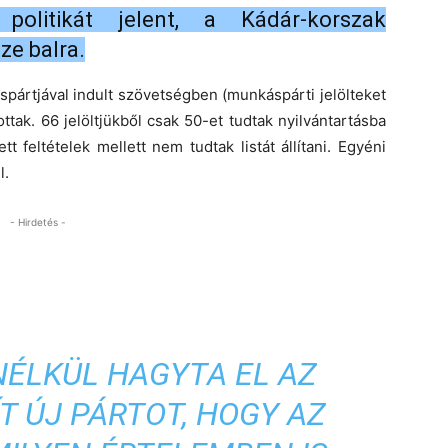
politikát jelent, a Kádár-korszak
ze balra.
pártjával indult szövetségben (munkáspárti jelölteket
ttak. 66 jelöltjükből csak 50-et tudtak nyilvántartásba
 feltételek mellett nem tudtak listát állítani. Egyéni
l.
- Hirdetés -
ÉLKÜL HAGYTA EL AZ
T ÚJ PÁRTOT, HOGY AZ