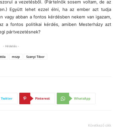
iszorul a vezetésből. (Pártelnök sosem voltam, de az
n.) Együtt lehet ezzel élni, ha az ember azt tudja
en vagy abban a fontos kérdésben nekem van igazam,
z a fontos politikai kérdés, amiben Mesterházy azt
legi pártvezetésnek?
- Hirdetés -
tila
mszp
Szanyi Tibor
Twitter
Pinterest
WhatsApp
Következő cikk