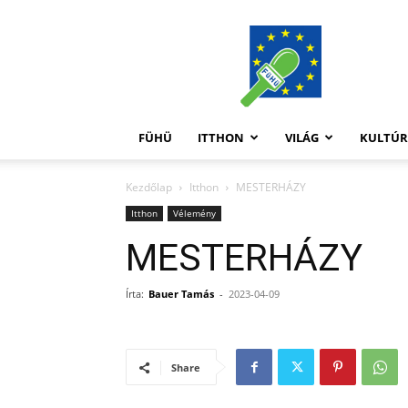
FüHü
FÜHÜ
ITTHON
VILÁG
KULTÚ
Kezdőlap
Itthon
MESTERHÁZY
Itthon
Vélemény
MESTERHÁZY
Írta:
Bauer Tamás
-
2023-04-09
Share