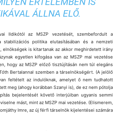
ILYEN ÉRTELEMBEN IS
IKÁVAL ÁLLNA ELŐ.
ai Ildikótól az MSZP vezetését, szembefordult a
stabilizációs politika elutasításában és a nemzeti
 elnökségek is kitartanak az akkor meghirdetett irány
rházynak egyetlen kifogása van az MSZP mai vezetése
en, hogy az MSZP előző tisztújításán nem túl elegáns
óth Bertalannal szemben a társelnökségért. (A jelölő
lyan feltételt az indulóknak, amelyet ő nem tudhatott
hetett meg (ahogy korábban Szanyi is), de ez nem pótolja
lapítás bejelentését követő interjúiban ugyanis semmi
viselne mást, mint az MSZP mai vezetése. (Elismerem,
mjáthy Imre, az új férfi társelnök kijelentései számára