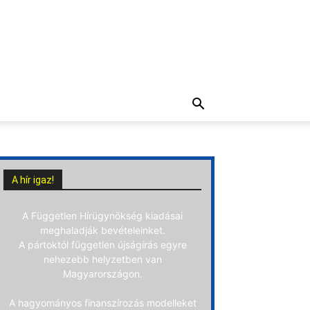
A hír igaz!
A Független Hírügynökség kiadásai
meghaladják bevételeinket.
A pártoktól független újságírás egyre
nehezebb helyzetben van
Magyarországon.
A hagyományos finanszírozás modelleket