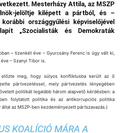
övetkezett. Mesterházy Attila, az MSZP
nök-jelöltje kilépett a pártból, és –
orábbi országgyűlési képviselőjével
apít „Szocialisták és Demokraták
ban – tizenkét éve – Gyurcsány Ferenc is úgy vált ki,
 éve – Szanyi Tibor is.
z előzte meg, hogy súlyos konfliktusba került az ő
zette pártvezetéssel, mely pártvezetés lényegében
vetett politikát legalább három alapvető kérdésben: a
en folytatott politika és az antikorrupciós politika
ny által az MSZP-ben kezdeményezett pártszavazás.)
US KOALÍCIÓ MÁRA A