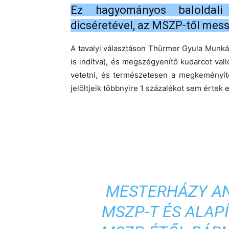
Ez hagyományos baloldali 
dicséretével, az MSZP-től mess
A tavalyi választáson Thürmer Gyula Munkás
is indítva), és megszégyenítő kudarcot vallo
vetetni, és természetesen a megkeményített
jelöltjeik többnyire 1 százalékot sem értek e
MESTERHÁZY AN
MSZP-T ÉS ALAPÍ