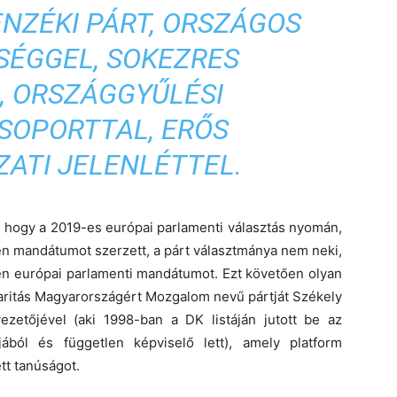
NZÉKI PÁRT, ORSZÁGOS
SÉGGEL, SOKEZRES
, ORSZÁGGYŰLÉSI
SOPORTTAL, ERŐS
ATI JELENLÉTTEL.
e, hogy a 2019-es európai parlamenti választás nyomán,
en mandátumot szerzett, a párt választmánya nem neki,
len európai parlamenti mandátumot. Ezt követően olyan
idaritás Magyarországért Mozgalom nevű pártját Székely
vezetőjével (aki 1998-ban a DK listáján jutott be az
ából és független képviselő lett), amely platform
tt tanúságot.