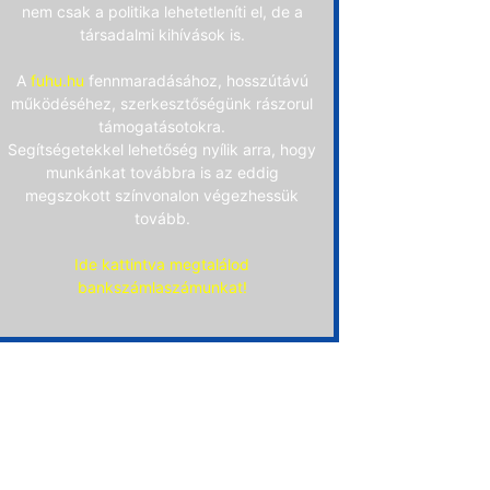
nem csak a politika lehetetleníti el, de a
társadalmi kihívások is.
A
fuhu.hu
fennmaradásához, hosszútávú
működéséhez, szerkesztőségünk rászorul
támogatásotokra.
Segítségetekkel lehetőség nyílik arra, hogy
munkánkat továbbra is az eddig
megszokott színvonalon végezhessük
tovább.
Ide kattintva megtalálod
bankszámlaszámunkat!