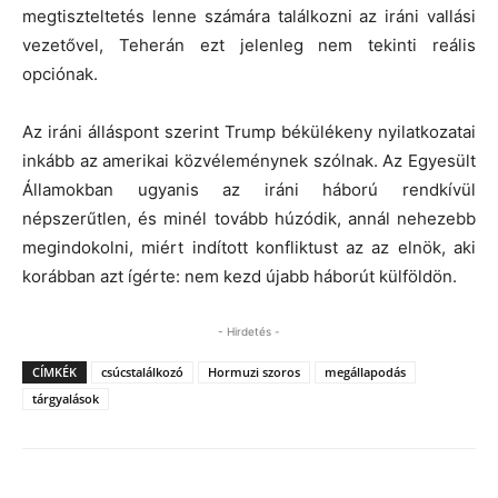
megtiszteltetés lenne számára találkozni az iráni vallási
vezetővel, Teherán ezt jelenleg nem tekinti reális
opciónak.
Az iráni álláspont szerint Trump békülékeny nyilatkozatai
inkább az amerikai közvéleménynek szólnak. Az Egyesült
Államokban ugyanis az iráni háború rendkívül
népszerűtlen, és minél tovább húzódik, annál nehezebb
megindokolni, miért indított konfliktust az az elnök, aki
korábban azt ígérte: nem kezd újabb háborút külföldön.
- Hirdetés -
CÍMKÉK
csúcstalálkozó
Hormuzi szoros
megállapodás
tárgyalások