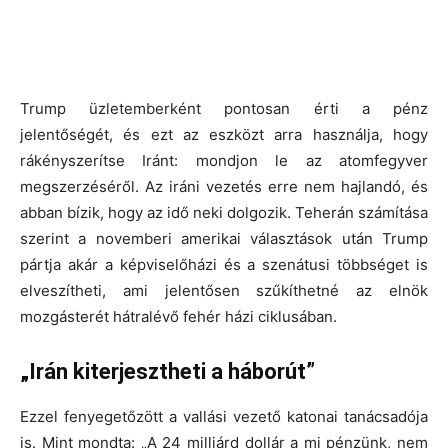
Trump üzletemberként pontosan érti a pénz
jelentőségét, és ezt az eszközt arra használja, hogy
rákényszerítse Iránt: mondjon le az atomfegyver
megszerzéséről. Az iráni vezetés erre nem hajlandó, és
abban bízik, hogy az idő neki dolgozik. Teherán számítása
szerint a novemberi amerikai választások után Trump
pártja akár a képviselőházi és a szenátusi többséget is
elveszítheti, ami jelentősen szűkíthetné az elnök
mozgásterét hátralévő fehér házi ciklusában.
„Irán kiterjesztheti a háborút”
Ezzel fenyegetőzött a vallási vezető katonai tanácsadója
is. Mint mondta: „A 24 milliárd dollár a mi pénzünk, nem