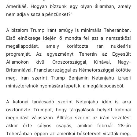
Amerikáé. Hogyan bízzunk egy olyan államban, amely
nem adja vissza a pénzünket?”
A bizalom Trump iránt amúgy is minimális Teheránban.
Első elnöksége idején ő mondta fel azt a nemzetközi
megállapodást, amely korlátozta Irán nukleáris
programját. Az egyezményt Teherán az Egyesült
Államokon kívül Oroszországgal, Kínával, Nagy-
Britanniával, Franciaországgal és Németországgal kötötte
meg. Irán szerint Trump Benjamin Netanjahu izraeli
miniszterelnök nyomására lépett ki a megállapodásból.
A katonai tanácsadó szerint Netanjahu idén is arra
ösztönözte Trumpot, hogy tárgyalások helyett katonai
megoldást válasszon. Állítása szerint az iráni vezetést
akkor érte súlyos csapás, amikor február 28-án
Teheránban éppen az amerikai béketervet vitatták meg.