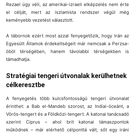
Rezael úgy véli, az amerikai-izraeli elképzelés nem érte
el célját, mert az iszlamista rendszer végül még
keményebb vezetést választott.
A tábornok ezért most azzal fenyegetőzik, hogy Irán az
Egyesült Államok érdekeltségeit már nemcsak a Perzsa-
öböl térségében, hanem távolabbi térségekben is
támadhatja.
Stratégiai tengeri útvonalak kerülhetnek
célkeresztbe
A fenyegetés több kulcsfontosságú tengeri útvonalat
érinthet: a Bab el-Mandeb szorost, az Indiai-óceánt, a
Vörös-tengert és a Földközi-tengert. A katonai tanácsadó
szerint Ciprus – ahol brit katonai támaszpontok
működnek – már elérhető célponttá vált, sőt egy iráni