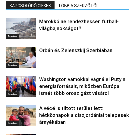
KAPCSOLÓDÓ CIKKEK
TÖBB A SZERZŐTŐL
Marokkó ne rendezhessen futball-
világbajnokságot?
Fontos
Orbán és Zelenszkij Szerbiában
Fontos
Washington vámokkal vágná el Putyin
energiaforrásait, miközben Európa
ismét több orosz gázt vásárol
Fontos
A vécé is tiltott terület lett:
hétköznapok a ciszjordániai telepesek
árnyékában
Fontos