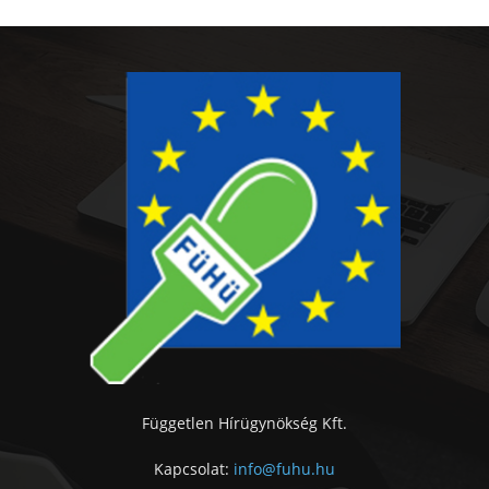
Független Hírügynökség Kft.
Kapcsolat:
info@fuhu.hu