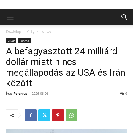
Kezdőlap
Világ
Fontos
Világ
Fontos
A befagyasztott 24 milliárd
dollár miatt nincs
megállapodás az USA és Irán
között
Írta:
Polonius
-
2026-06-06
0