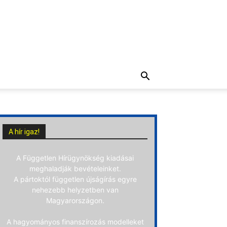
A hír igaz!
A Független Hírügynökség kiadásai
meghaladják bevételeinket.
A pártoktól független újságírás egyre
nehezebb helyzetben van
Magyarországon.
A hagyományos finanszírozás modelleket