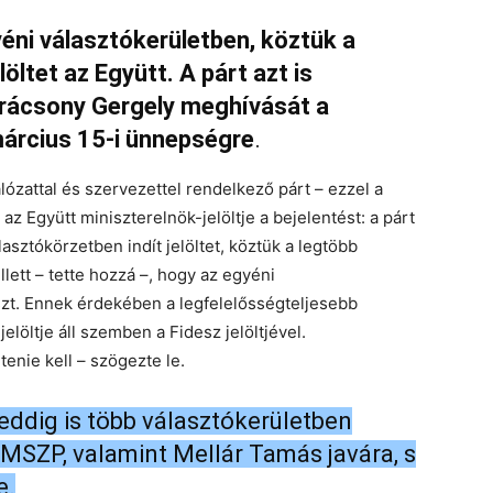
yéni választókerületben, köztük a
löltet az Együtt. A párt azt is
arácsony Gergely meghívását a
árcius 15-i ünnepségre
.
lózattal és szervezettel rendelkező párt – ezzel a
az Együtt miniszterelnök-jelöltje a bejelentést: a párt
álasztókörzetben indít jelöltet, köztük a legtöbb
lett – tette hozzá –, hogy az egyéni
szt. Ennek érdekében a legfelelősségteljesebb
elöltje áll szemben a Fidesz jelöltjével.
nie kell – szögezte le.
eddig is több választókerületben
 MSZP, valamint Mellár Tamás javára, s
e.