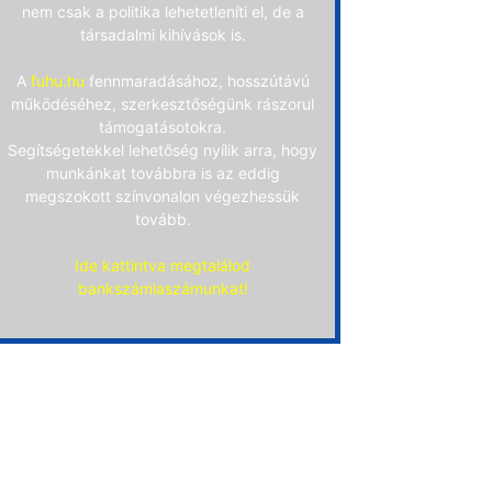
nem csak a politika lehetetleníti el, de a
társadalmi kihívások is.
A
fuhu.hu
fennmaradásához, hosszútávú
működéséhez, szerkesztőségünk rászorul
támogatásotokra.
Segítségetekkel lehetőség nyílik arra, hogy
munkánkat továbbra is az eddig
megszokott színvonalon végezhessük
tovább.
Ide kattintva megtalálod
bankszámlaszámunkat!