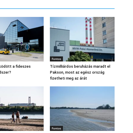
Fontos
ödött a fideszes
Tízmilliárdos beruházás maradt el
dszer?
Pakson, most az egész ország
fizetheti meg az árát
Fontos