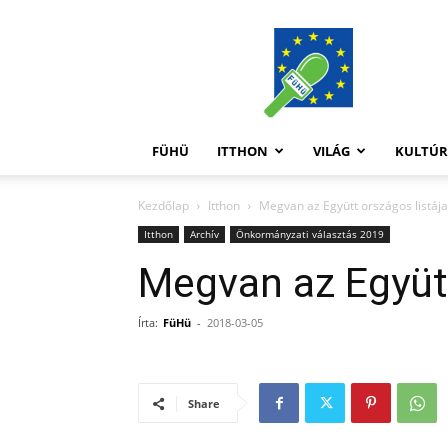
FüHü
FÜHÜ
ITTHON
VILÁG
KULTÚ
Kezdőlap
Itthon
Megvan az Együtt országos listája
Itthon
Archív
Önkormányzati választás 2019
Megvan az Együtt
Írta:
FüHü
-
2018-03-05
Share