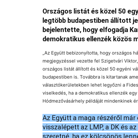
Országos listát és közel 50 eg
legtöbb budapestiben állított je
bejelentette, hogy elfogadja K
demokratikus ellenzék közös m
„Az Együtt bebizonyította, hogy országos há
megjegyzéssel vezette fel Szigetvári Viktor, 
országos listát állított és közel 50 egyéni v
budapestiben is. Továbbra is kitartanak amel
választókerületekben lehet legyőzni a Fide
viselkedés, ha a demokratikus ellenzék egy j
Hódmezővásárhely példáját mindenkinek érte
Az Együtt a maga részéről már 
visszalépett az LMP, a DK és az
szeretné, ha ez kölcsönös lenn