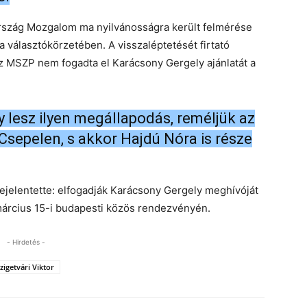
 Ország Mozgalom ma nyilvánosságra került felmérése
a választókörzetében. A visszaléptetését firtató
az MSZP nem fogadta el Karácsony Gergely ajánlatát a
 lesz ilyen megállapodás, reméljük az
Csepelen, s akkor Hajdú Nóra is része
bejelentette: elfogadják Karácsony Gergely meghívóját
március 15-i budapesti közös rendezvényén.
- Hirdetés -
zigetvári Viktor