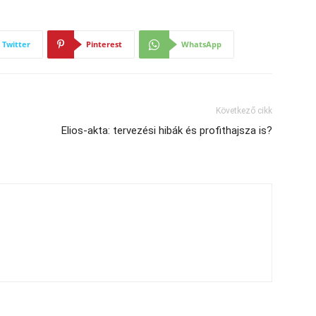
Twitter
Pinterest
WhatsApp
Következő cikk
Elios-akta: tervezési hibák és profithajsza is?