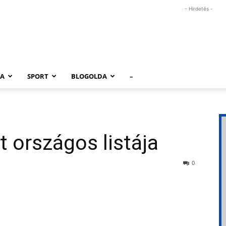
- Hirdetés -
RA
SPORT
BLOGOLDA
–
 országos listája
0