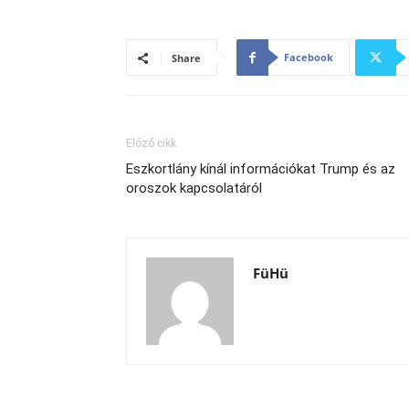
Facebook
Share
Előző cikk
Eszkortlány kínál információkat Trump és az
oroszok kapcsolatáról
FüHü