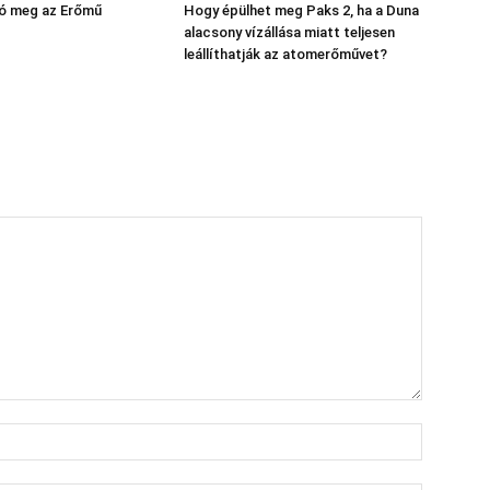
yó meg az Erőmű
Hogy épülhet meg Paks 2, ha a Duna
alacsony vízállása miatt teljesen
leállíthatják az atomerőművet?