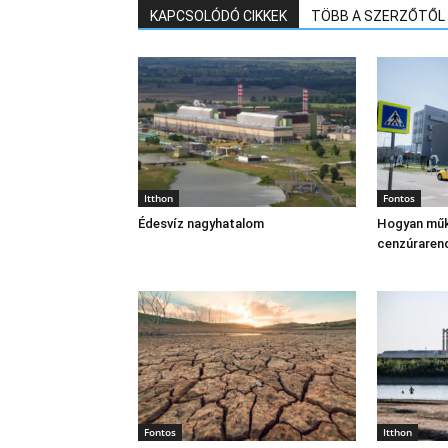
KAPCSOLÓDÓ CIKKEK
TÖBB A SZERZŐTŐL
Itthon
Fontos
Édesvíz nagyhatalom
Hogyan műk
cenzúraren
Fontos
Itthon