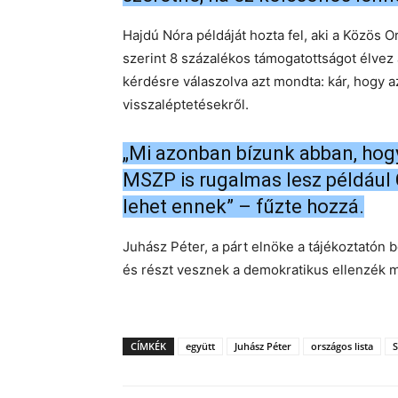
Hajdú Nóra példáját hozta fel, aki a Közös
szerint 8 százalékos támogatottságot élvez 
kérdésre válaszolva azt mondta: kár, hogy 
visszaléptetésekről.
„Mi azonban bízunk abban, hogy
MSZP is rugalmas lesz például 
lehet ennek” – fűzte hozzá.
Juhász Péter, a párt elnöke a tájékoztatón 
és részt vesznek a demokratikus ellenzék 
CÍMKÉK
együtt
Juhász Péter
országos lista
S