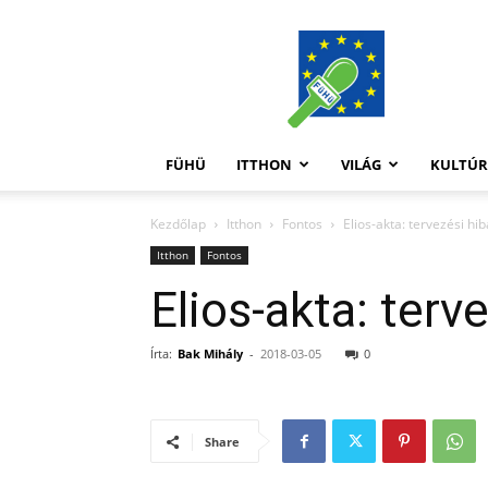
FüHü
FÜHÜ
ITTHON
VILÁG
KULTÚ
Kezdőlap
Itthon
Fontos
Elios-akta: tervezési hib
Itthon
Fontos
Elios-akta: terv
Írta:
Bak Mihály
-
2018-03-05
0
Share