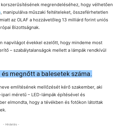
ás korszerűsítésének megrendeléséhez, hogy vélhetően
a
, manipulálva műszaki feltételeket, összeférhetetlen
iatt az OLAF a hozzávetőleg 13 milliárd forint uniós
rópai Bizottságnak.
ban napvilágot évekkel ezelőtt, hogy mindeme most
rítő – szabálytalanságok mellett a lámpák rendkívül
 és megnőtt a balesetek száma.
neve említésének mellőzését kérő szakember, aki
-ipari méretű – LED-lámpák építésével és
er elmondta, hogy a tévékben és fotókon látottak
ek.
- Hirdetés -