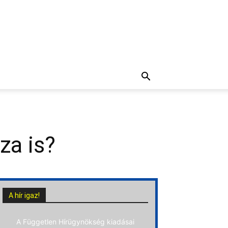
za is?
A hír igaz!
A Független Hírügynökség kiadásai