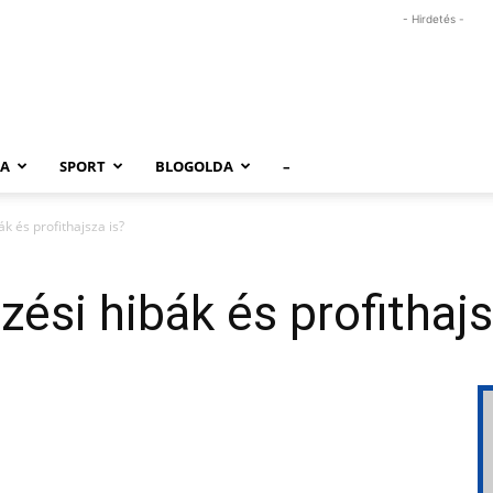
- Hirdetés -
RA
SPORT
BLOGOLDA
–
ák és profithajsza is?
ezési hibák és profithajs