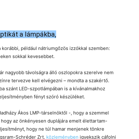
ptikát a lámpákba,
a korábbi, például nátriumgőzös izzókkal szemben:
éleken sokkal kevesebbet.
kár nagyobb távolságra álló oszlopokra szerelve nem
színre tervezve kell elvégezni – mondta a szakértő.
ásba szánt LED-szpotlámpában is a kívánalmakhoz
teljesítményben fényt szóró készüléket.
 Hadházy Ákos LMP-társelnöktől -, hogy a szemmel
, hogy az önkényesen duplájára emelt élettartam-
teljesítményt, hogy ne túl hamar menjenek tönkre
ungsram-Schréder Zrt.
közleményben
igyekszik cáfolni