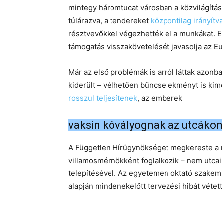
mintegy háromtucat városban a közvilágít
túlárazva, a tendereket
központilag irányítv
résztvevőkkel végezhették el a munkákat. Em
támogatás visszakövetelését javasolja az Eu
Már az első problémák is arról láttak azon
kiderült – vélhetően bűncselekményt is kime
rosszul teljesítenek
, az emberek
vaksin kóvályognak az utcákon
A Független Hírügynökséget megkereste a 
villamosmérnökként foglalkozik – nem utcai
telepítésével. Az egyetemen oktató szakemb
alapján mindenekelőtt tervezési hibát vétett