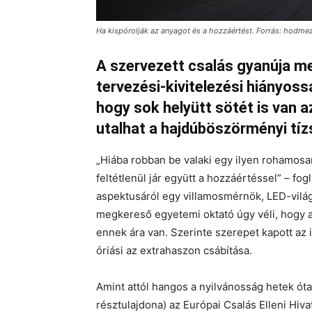
Ha kispórolják az anyagot és a hozzáértést. Forrás: hodme
A szervezett csalás gyanúja me
tervezési-kivitelezési hiányos
hogy sok helyütt sötét is van 
utalhat a hajdúböszörményi tízs
„Hiába robban be valaki egy ilyen rohamosan
feltétlenül jár együtt a hozzáértéssel” – fo
aspektusáról egy villamosmérnök, LED-világ
megkereső egyetemi oktató úgy véli, hogy a 
ennek ára van. Szerinte szerepet kapott a
óriási az extrahaszon csábítása.
Amint attól hangos a nyilvánosság hetek óta,
résztulajdona) az Európai Csalás Elleni Hiva