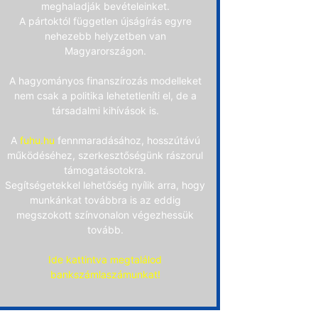
meghaladják bevételeinket.
A pártoktól független újságírás egyre
nehezebb helyzetben van
Magyarországon.
A hagyományos finanszírozás modelleket
nem csak a politika lehetetleníti el, de a
társadalmi kihívások is.
A
fuhu.hu
fennmaradásához, hosszútávú
működéséhez, szerkesztőségünk rászorul
támogatásotokra.
Segítségetekkel lehetőség nyílik arra, hogy
munkánkat továbbra is az eddig
megszokott színvonalon végezhessük
tovább.
Ide kattintva megtalálod
bankszámlaszámunkat!