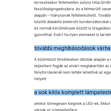
tervezésekor feltehetően súlyos hiba törté
feszültségingadozásra és a felmerülő zavar
alapján – hiányosnak feltételezhető. Továb
közötti átalakító elektrolit kondenzátorokat
és normál körülmények között is öregedésre
gyorsíthat. Ezért ha ilyen elemeket is tarta
további meghibásodások várha
A különböző felvételeken látottak alapján a
teljesíteni fogják az elvárt megtakarítást a
fényforrásoknál nem tették lehetővé az eg
helyett
a sok kilós komplett lámpatestet
amikor tömegesen kiégnek a LED-ek. Ekkor
várnak az üzemeltetőkre.