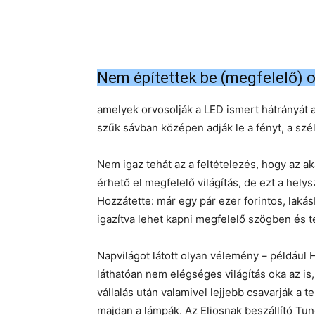
Nem építettek be (megfelelő) o
amelyek orvosolják a LED ismert hátrányát 
szűk sávban középen adják le a fényt, a sz
Nem igaz tehát az a feltételezés, hogy az a
érhető el megfelelő világítás, de ezt a hely
Hozzátette: már egy pár ezer forintos, lak
igazítva lehet kapni megfelelő szögben és 
Napvilágot látott olyan vélemény – például
láthatóan nem elégséges világítás oka az is
vállalás után valamivel lejjebb csavarják a 
majdan a lámpák. Az Eliosnak beszállító T