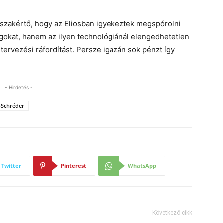
 szakértő, hogy az Eliosban igyekeztek megspórolni
okat, hanem az ilyen technológiánál elengedhetetlen
 tervezési ráfordítást. Persze igazán sok pénzt így
- Hirdetés -
-Schréder
Twitter
Pinterest
WhatsApp
Következő cikk