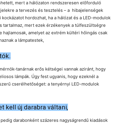
nhetett, mert a hálózaton rendszeresen előforduló
jelekre a tervezés és tesztelés – a hibajelenségek
bi kockázatot hordozhat, ha a hálózat és a LED-modulok
 is tartalmaz, mert ezek érzékenyek a túlfeszültségre
 hajlamosak, amelyet az extrém kültéri hőingás csak
lmaznak a lámpatestek,
tók.
 mérnök-tanárnak erős kétségei vannak aziránt, hogy
z eliosos lámpák. Úgy fest ugyanis, hogy ezeknél a
yszerű cserélhetőséget: a tenyérnyi LED-modulok
 kell új darabra váltani,
 pedig darabonként százeres nagyságrendű kiadások