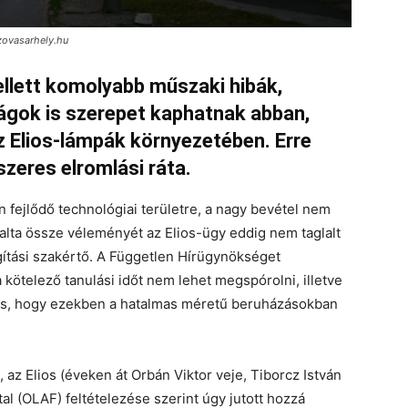
zovasarhely.hu
llett komolyabb műszaki hibák,
ságok is szerepet kaphatnak abban,
az Elios-lámpák környezetében. Erre
zeres elromlási ráta.
 fejlődő technológiai területre, a nagy bevétel nem
glalta össze véleményét az Elios-ügy eddig nem taglalt
ítási szakértő. A Független Hírügynökséget
kötelező tanulási időt nem lehet megspórolni, illetve
z is, hogy ezekben a hatalmas méretű beruházásokban
 az Elios (éveken át Orbán Viktor veje, Tiborcz István
tal (OLAF) feltételezése szerint úgy jutott hozzá