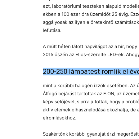
ezt, laboratóriumi teszteken alapuló modell
ekben a 100 ezer óra üzemidőt 25 évig. Ezz
aggályosak az ilyen előretekintő számításo
lefutása.
A múlt héten látott napvilágot az a hír, 
2015 őszén az Elios-szerelte LED-ek. Ahog
200-250 lámpatest romlik el éve
mint a korábbi halogén izzók esetében. Az ú
Átfogó bejárást tartottak az E.ON, az üzeme
képviselőjével, s arra jutottak, hogy a pro
aktív elemek elhasználódása okozhatja, de 
elromlásokhoz.
Szakértőnk korábbi gyanúját érzi megerősít