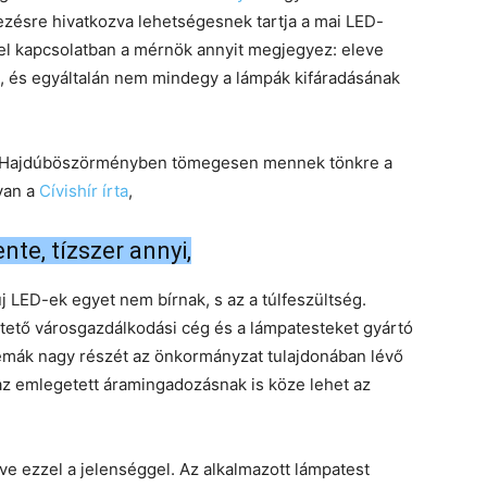
ezésre hivatkozva lehetségesnek tartja a mai LED-
el kapcsolatban a mérnök annyit megjegyez: eleve
k, és egyáltalán nem mindegy a lámpák kifáradásának
hogy Hajdúböszörményben tömegesen mennek tönkre a
yan a
Cívishír írta
,
nte, tízszer annyi,
j LED-ek egyet nem bírnak, s az a túlfeszültség.
ltető városgazdálkodási cég és a lámpatesteket gyártó
blémák nagy részét az önkormányzat tulajdonában lévő
az emlegetett áramingadozásnak is köze lehet az
ve ezzel a jelenséggel. Az alkalmazott lámpatest