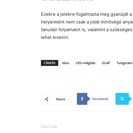
Ezekre a jelekre fogalmazta meg gyanúját a
helyenként nem csak a jobb minőségű anyag
tanulási folyamatot is, valamint a szükséges
lehet kivenni.
CÍMKÉK
elios
LED-világítás
OLAF
Tungsram
Facebook
Share
Előző cikk