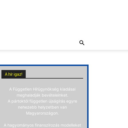
A hír igaz!
A Független Hírügynökség kiadásai
meghaladják bevételeinket.
A pártoktól független újságírás egyre
nehezebb helyzetben van
Magyarországon.
A hagyományos finanszírozás modelleket