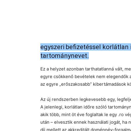
egyszeri befizetéssel korlátlan 
tartománynevet.
Ez a helyzet azonban tarthatatlanná vált, m
egyre csökkenő bevételek nem elegendők az
az egyre „erőszakosabb” kibertámadások k
Az új rendszerben legkevesebb egy, legfelje
A jelenlegi, korlátlan időre szóló tartomán
akik több, mint öt éve foglaltak le egy .ro
után – elvesztik ennek használati jogát, ha n
díj mellett az akkreditált doménnév-forgalma