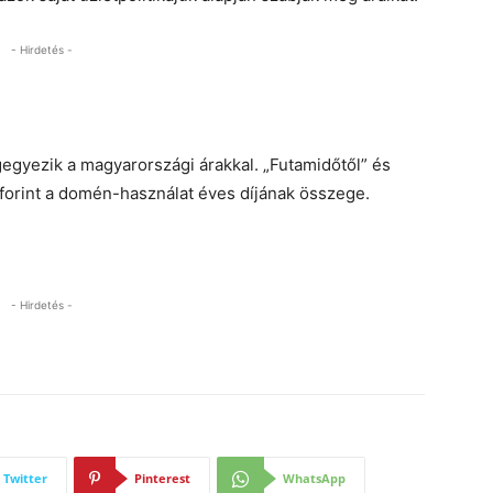
- Hirdetés -
gegyezik a magyarországi árakkal. „Futamidőtől” és
 forint a domén-használat éves díjának összege.
- Hirdetés -
Twitter
Pinterest
WhatsApp