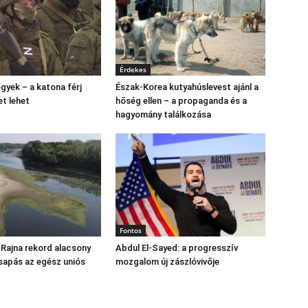
Érdekes
gyek – a katona férj
Észak‑Korea kutyahúslevest ajánl a
et lehet
hőség ellen – a propaganda és a
hagyomány találkozása
Fontos
 Rajna rekord alacsony
Abdul El‑Sayed: a progresszív
csapás az egész uniós
mozgalom új zászlóvivője