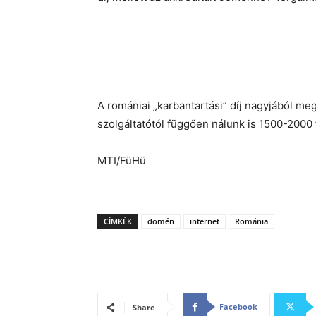
A romániai „karbantartási” díj nagyjából me
szolgáltatótól függően nálunk is 1500-2000
MTI/FüHü
CÍMKÉK
domén
internet
Románia
Facebook
Share