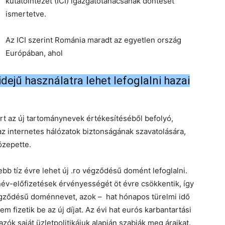
kutatóintézet (ICI) igazgatótanácsának döntését
ismertetve.
Az ICI szerint Románia maradt az egyetlen ország
Európában, ahol
idejű használatra lehet lefoglalni hazai
ert az új tartománynevek értékesítéséből befolyó,
 internetes hálózatok biztonságának szavatolására,
özepette.
bb tíz évre lehet új .ro végződésű domént lefoglalni.
ynév-előfizetések érvényességét öt évre csökkentik, így
 végződésű doménnevet, azok – hat hónapos türelmi idő
em fizetik be az új díjat. Az évi hat eurós karbantartási
zók saját üzletpolitikájuk alapján szabják meg áraikat.