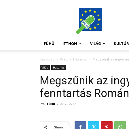
FüHü
FÜHÜ
ITTHON
VILÁG
KULTÚ
Kezdőlap
Világ
Hasznos
Megszűnik az ingyene
Világ
Hasznos
Megszűnik az ing
fenntartás Romá
Írta:
FüHü
-
2017-08-17
Share