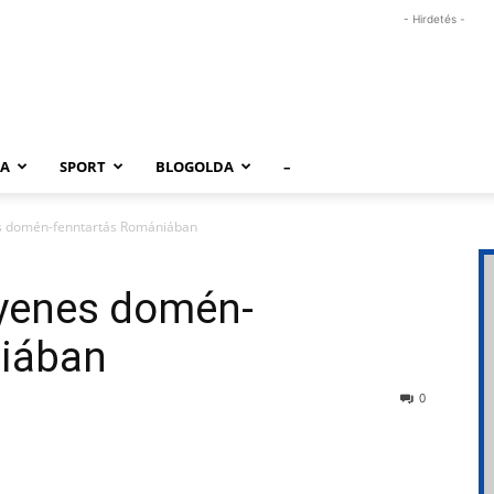
- Hirdetés -
RA
SPORT
BLOGOLDA
–
s domén-fenntartás Romániában
yenes domén-
niában
0