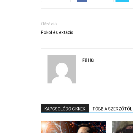
Előző cikk
Pokol és extázis
FüHü
KAPCSOLÓDÓ CIKKEK
TÖBB A SZERZŐTŐL