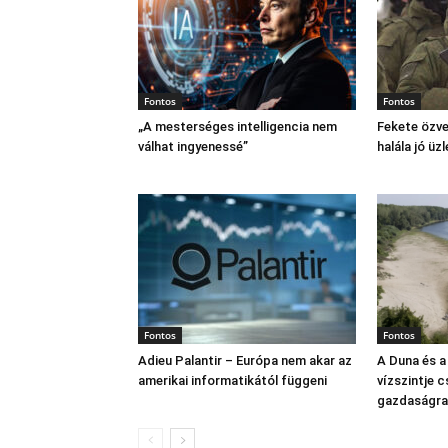
Fontos
Fontos
„A mesterséges intelligencia nem
Fekete özve
válhat ingyenessé”
halála jó üzl
Fontos
Fontos
Adieu Palantir – Európa nem akar az
A Duna és a
amerikai informatikától függeni
vízszintje 
gazdaságra