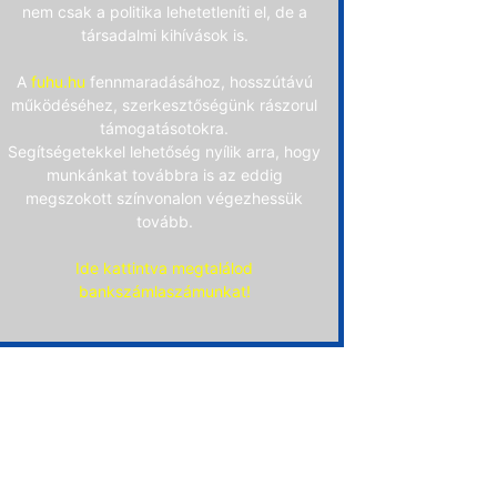
nem csak a politika lehetetleníti el, de a
társadalmi kihívások is.
A
fuhu.hu
fennmaradásához, hosszútávú
működéséhez, szerkesztőségünk rászorul
támogatásotokra.
Segítségetekkel lehetőség nyílik arra, hogy
munkánkat továbbra is az eddig
megszokott színvonalon végezhessük
tovább.
Ide kattintva megtalálod
bankszámlaszámunkat!