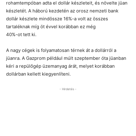
rohamtempóban adta el dollár készleteit, és növelte jüan
készletét. A háború kezdetén az orosz nemzeti bank
dollár készlete mindössze 16%-a volt az összes
tartaléknak míg öt évvel korábban ez még
40%-ot tett ki.
A nagy cégek is folyamatosan térnek át a dollárról a
jüanra. A Gazprom például múlt szeptember óta jüanban
kéri a repülőgép üzemanyag árát, melyet korábban
dollárban kellett kiegyenlíteni.
- Hirdetés -