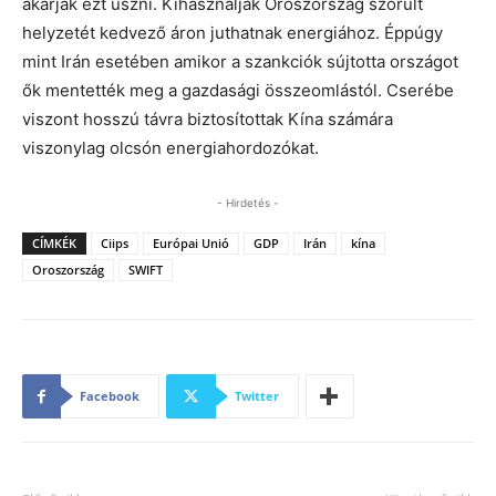
akarják ezt úszni. Kihasználják Oroszország szorult
helyzetét kedvező áron juthatnak energiához. Éppúgy
mint Irán esetében amikor a szankciók sújtotta országot
ők mentették meg a gazdasági összeomlástól. Cserébe
viszont hosszú távra biztosítottak Kína számára
viszonylag olcsón energiahordozókat.
- Hirdetés -
CÍMKÉK
Ciips
Európai Unió
GDP
Irán
kína
Oroszország
SWIFT
Facebook
Twitter