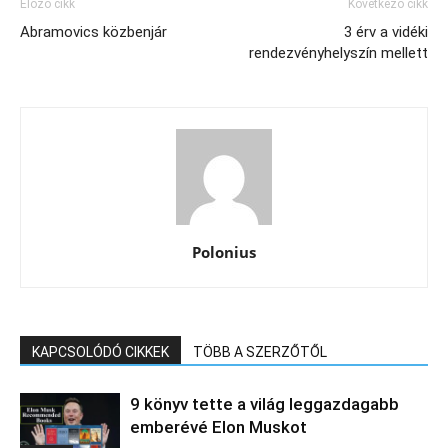
Előző cikk
Következő cikk
Abramovics közbenjár
3 érv a vidéki
rendezvényhelyszín mellett
Polonius
KAPCSOLÓDÓ CIKKEK
TÖBB A SZERZŐTŐL
9 könyv tette a világ leggazdagabb
emberévé Elon Muskot