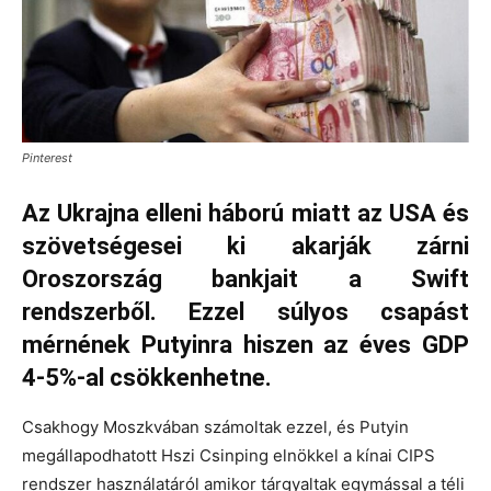
Pinterest
Az Ukrajna elleni háború miatt az USA és
szövetségesei ki akarják zárni
Oroszország bankjait a Swift
rendszerből. Ezzel súlyos csapást
mérnének Putyinra hiszen az éves GDP
4-5%-al csökkenhetne.
Csakhogy Moszkvában számoltak ezzel, és Putyin
megállapodhatott Hszi Csinping elnökkel a kínai CIPS
rendszer használatáról amikor tárgyaltak egymással a téli