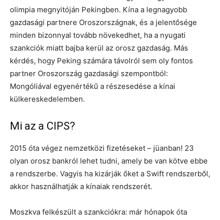
olimpia megnyitóján Pekingben. Kína a legnagyobb
gazdasági partnere Oroszországnak, és a jelentősége
minden bizonnyal tovább növekedhet, ha a nyugati
szankciók miatt bajba kerül az orosz gazdaság. Más
kérdés, hogy Peking számára távolról sem oly fontos
partner Oroszország gazdasági szempontból:
Mongóliával egyenértékű a részesedése a kínai
külkereskedelemben.
Mi az a CIPS?
2015 óta végez nemzetközi fizetéseket – jüanban! 23
olyan orosz bankról lehet tudni, amely be van kötve ebbe
a rendszerbe. Vagyis ha kizárják őket a Swift rendszerből,
akkor használhatják a kínaiak rendszerét.
Moszkva felkészült a szankciókra: már hónapok óta