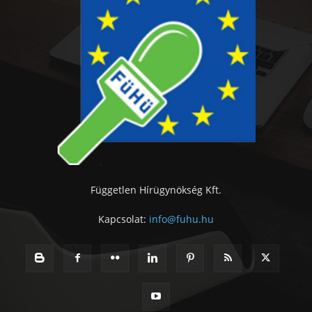
Független Hírügynökség Kft.
Kapcsolat:
info@fuhu.hu