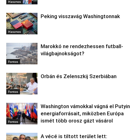
Hasznos
Peking visszavág Washingtonnak
Hasznos
Marokkó ne rendezhessen futball-
világbajnokságot?
Fontos
Orbán és Zelenszkij Szerbiában
Fontos
Washington vámokkal vágná el Putyin
energiaforrásait, miközben Európa
ismét több orosz gázt vásárol
Fontos
A vécé is tiltott terület lett: