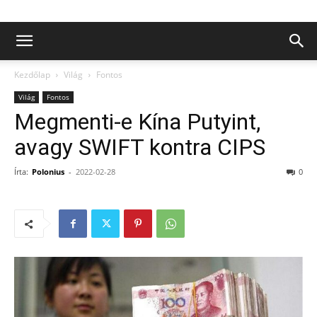
Kezdőlap
Világ
Fontos
Világ
Fontos
Megmenti-e Kína Putyint,
avagy SWIFT kontra CIPS
Írta:
Polonius
-
2022-02-28
0