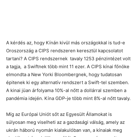
A kérdés az, hogy Kínán kivül más országokkal is tud-e
Oroszország a CIPS rendszeren keresztül kapcsolatot
tartani? A CIPS rendszernek tavaly 1253 pénzintézet volt
a tagja, a Swiftnek több mint 11 ezer. A CIPS kínai főnöke
elmondta a New Yorki Bloombergnek, hogy tudatosan
épitenek ki egy alternatív rendszert a Swift-tel szemben.
A kinai jüan árfolyama 10%-al nőtt a dollárral szemben a
pandémia idején. Kína GDP-je több mint 8%-al nőtt tavaly.
Míg az Európai Uniót sőt az Egyesült Államokat is
súlyosan meg viselheti az a gazdasági válság, amely az
ukrán háború nyomán kialakulóban van, a kínaiak meg