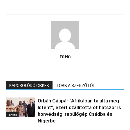
FüHü
KAPCSOLÓDÓ CIKKEK
TÖBB A SZERZŐTŐL
Orbán Gáspár “Afrikában találta meg
Istent”, ezért szállította őt hatszor is
honvédségi repülőgép Csádba és
Fontos
Nigerbe