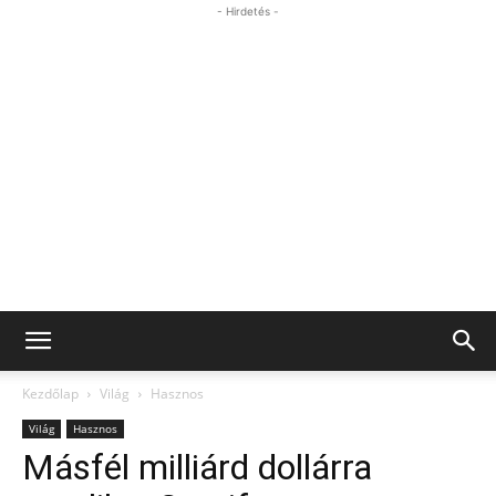
- Hirdetés -
Kezdőlap
Világ
Hasznos
Világ
Hasznos
Másfél milliárd dollárra