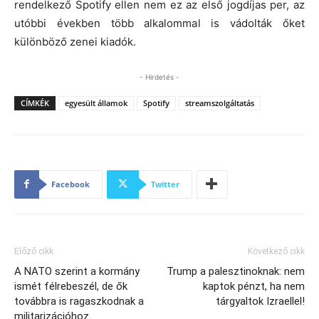
rendelkező Spotify ellen nem ez az első jogdíjas per, az
utóbbi években több alkalommal is vádolták őket
különböző zenei kiadók.
- Hirdetés -
CÍMKÉK
egyesült államok
Spotify
streamszolgáltatás
Facebook
Twitter
Előző cikk
Következő cikk
A NATO szerint a kormány
Trump a palesztinoknak: nem
ismét félrebeszél, de ők
kaptok pénzt, ha nem
továbbra is ragaszkodnak a
tárgyaltok Izraellel!
militarizációhoz