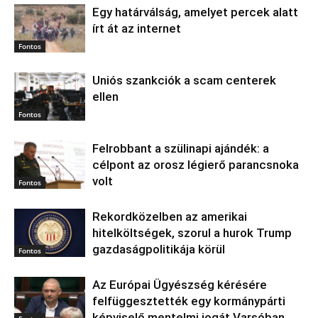
Egy határválság, amelyet percek alatt
írt át az internet
Fontos
Uniós szankciók a scam centerek
ellen
Fontos
Felrobbant a szülinapi ajándék: a
célpont az orosz légierő parancsnoka
volt
Fontos
Rekordközelben az amerikai
hitelköltségek, szorul a hurok Trump
gazdaságpolitikája körül
Fontos
Az Európai Ügyészség kérésére
felfüggesztették egy kormánypárti
képviselő mentelmi jogát Varsóban