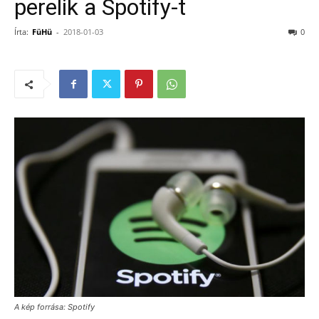
perelik a Spotify-t
Írta:
FüHü
-
2018-01-03
0
A kép forrása: Spotify