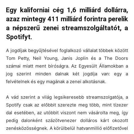
Egy kaliforniai cég 1,6 milliárd dollárra,
azaz mintegy 411 milliárd forintra perelik
a népszerű zenei streamszolgáltatót, a
Spotifyt.
A jogdíjak begyűjtésével foglalkozó vállalat többek között
Tom Petty, Neil Young, Janis Joplin és a The Doors
számai miatt ment bíróságra. Az Egyesült Államokban a
jog szerint minden dalnak két jogdíja van: egy a
felvételnek és egy magának a zenei alkotásnak.
A vád szerint a világ legsikeresebb streamszolgatója, a
Spotify csak az előbbit szerezte meg több, mint tízezer
dal esetében, az utóbbit viszont nem vásárolta meg, így
pedig dalonként százötvenezer dolláros kárt okozott
zenésközösségnek. A körülbelül hatvanmillió előfizetővel