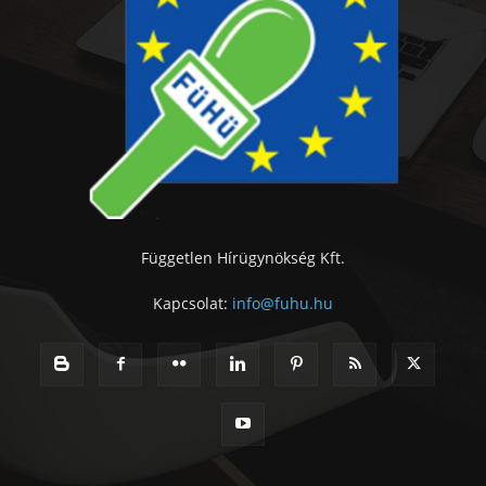
Független Hírügynökség Kft.
Kapcsolat:
info@fuhu.hu