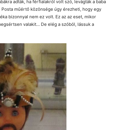
kra adták, ha férfialakról volt szó, levágták a baba
.sz. Posta műértő közönsége úgy érezheti, hogy egy
ndéka bizonnyal nem ez volt. Ez az az eset, mikor
gsértsen valakit… De elég a szóból, lássuk a