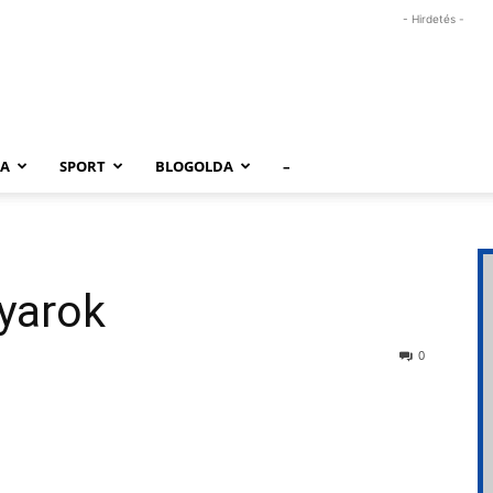
- Hirdetés -
RA
SPORT
BLOGOLDA
–
yarok
0