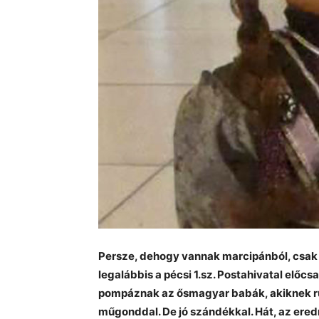
Persze, dehogy vannak marcipánból, csak
legalábbis a pécsi 1.sz. Postahivatal előcs
pompáznak az ősmagyar babák, akiknek ruh
műgonddal. De jó szándékkal. Hát, az ered