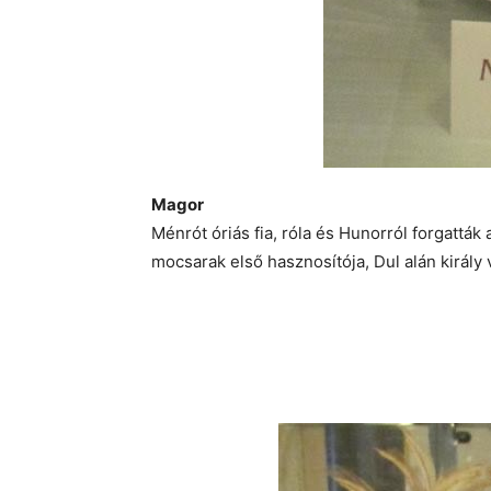
Magor
Ménrót óriás fia, róla és Hunorról forgattá
mocsarak első hasznosítója, Dul alán király