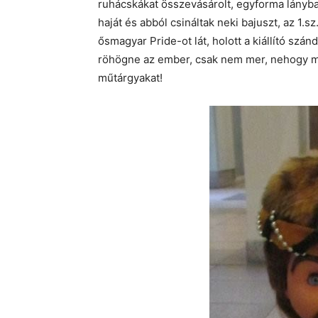
ruhácskákat összevásárolt, egyforma lánybabá
haját és abból csináltak neki bajuszt, az 1
ősmagyar Pride-ot lát, holott a kiállító szá
röhögne az ember, csak nem mer, nehogy me
műtárgyakat!