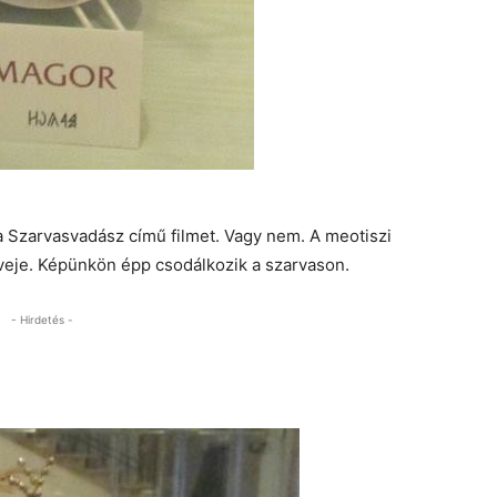
k a Szarvasvadász című filmet. Vagy nem. A meotiszi
 veje. Képünkön épp csodálkozik a szarvason.
- Hirdetés -