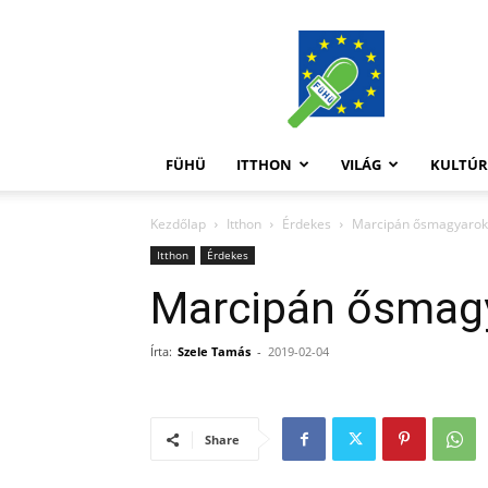
FüHü
FÜHÜ
ITTHON
VILÁG
KULTÚ
Kezdőlap
Itthon
Érdekes
Marcipán ősmagyarok
Itthon
Érdekes
Marcipán ősmag
Írta:
Szele Tamás
-
2019-02-04
Share