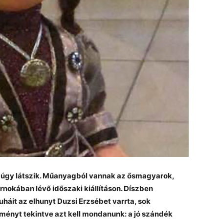
 úgy látszik. Műanyagból vannak az ősmagyarok,
arnokában lévő időszaki kiállításon. Díszben
áit az elhunyt Duzsi Erzsébet varrta, sok
ményt tekintve azt kell mondanunk: a jó szándék