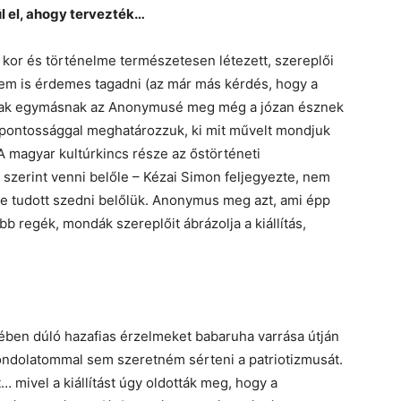
l el, ahogy tervezték…
 kor és történelme természetesen létezett, szereplői
nem is érdemes tagadni (az már más kérdés, hogy a
anak egymásnak az Anonymusé meg még a józan észnek
es pontossággal meghatározzuk, ki mit művelt mondjuk
 A magyar kultúrkincs része az őstörténeti
szerint venni belőle – Kézai Simon feljegyezte, nem
ssze tudott szedni belőlük. Anonymus meg azt, ami épp
bb regék, mondák szereplőit ábrázolja a kiállítás,
?
lében dúló hazafias érzelmeket babaruha varrása útján
ondolatommal sem szeretném sérteni a patriotizmusát.
mivel a kiállítást úgy oldották meg, hogy a