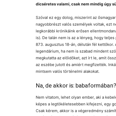
dicséretes valami, csak nem mindig úgy sü
Szóval ez egy dolog, miszerint az ősmagyar
nagyobbrészt valós személyek voltak, ezt 
legkorábbi krónikáink erősen ellentmond
is). De talán nem is az a lényeg, hogy telj
873. augusztus 18-án, délután fél kettőkor.
legendárium, ha nem is szabad mindent szó 
megkutatta az előidőket, azt írt le, amit ö
az eszébe jutott és amiért megfizették. Inká
mintsem valós történelmi alakokat.
Na, de akkor is: babaformában
Nem vitatom, lehet olyan ember, aki a kebe
képes a legtökéletesebben kifejezni, egy g
Csak kérem, akkor is a végeredmény számít… 