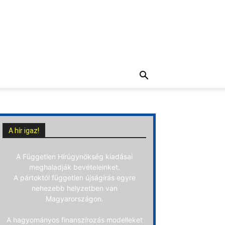
A hír igaz!
A Független Hírügynökség kiadásai
meghaladják bevételeinket.
A pártoktól független újságírás egyre
nehezebb helyzetben van
Magyarországon.
A hagyományos finanszírozás modelleket