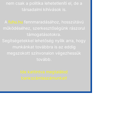
nem csak a politika lehetetleníti el, de a
társadalmi kihívások is.
A
fuhu.hu
fennmaradásához, hosszútávú
működéséhez, szerkesztőségünk rászorul
támogatásotokra.
Segítségetekkel lehetőség nyílik arra, hogy
munkánkat továbbra is az eddig
megszokott színvonalon végezhessük
tovább.
Ide kattintva megtalálod
bankszámlaszámunkat!