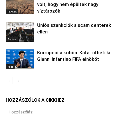
volt, hogy nem épültek nagy
víztározók
Fontos
Uniós szankciók a scam centerek
ellen
Fontos
Korrupció a köbön: Katar ütheti ki
Gianni Infantino FIFA elnököt
Foci
HOZZÁSZÓLOK A CIKKHEZ