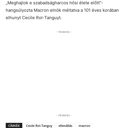
„Meghajlok e szabadságharcos hősi élete előtt”-
hangsúlyozta Macron elnök méltatva a 101 éves korában
elhunyt Cecile Rol-Tanguyt.
- Hirdetés -
- Hirdetés -
CÍMKÉK
Cecile Rol-Tanguy
ellenállás
macron