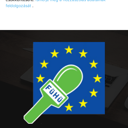
feldolgozását
.