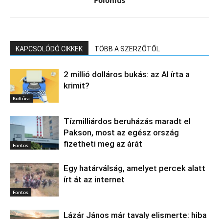
KAPCSOLÓDÓ CIKKEK
TÖBB A SZERZŐTŐL
2 millió dolláros bukás: az AI írta a
krimit?
Kultúra
Tízmilliárdos beruházás maradt el
Pakson, most az egész ország
fizetheti meg az árát
Fontos
Egy határválság, amelyet percek alatt
írt át az internet
Fontos
Lázár János már tavaly elismerte: hiba