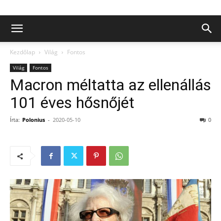
Kezdőlap
Világ
Fontos
Világ
Fontos
Macron méltatta az ellenállás
101 éves hősnőjét
Írta:
Polonius
-
2020-05-10
0