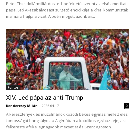
Peter Thiel dollármilliárdos techbefektető szerint az első amerikai
pápa, Leó AI-szabályozást sürgető enciklikája a kínai kommunisták
malmára hajtja a vizet. A poén mögött azonban...
Fontos
XIV. Leó pápa az anti Trump
Kenderessy Milán
-
2026-04-17
0
A keresztények és muzulmánok közötti békés egymás mellett élés
fontosságát hangsúlyozta Algériában a katolikus egyház feje, aki
felkereste Afrika legnagyobb mecsetjét és Szent Ágoston...