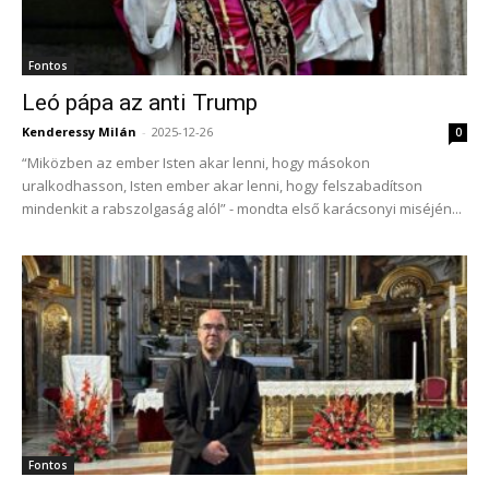
Fontos
Leó pápa az anti Trump
Kenderessy Milán
-
2025-12-26
0
“Miközben az ember Isten akar lenni, hogy másokon
uralkodhasson, Isten ember akar lenni, hogy felszabadítson
mindenkit a rabszolgaság alól” - mondta első karácsonyi miséjén...
Fontos