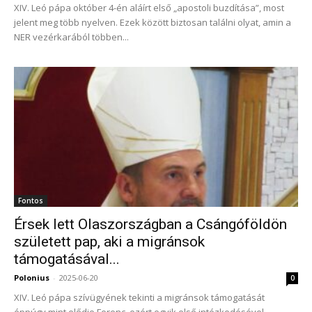
XIV. Leó pápa október 4-én aláírt első „apostoli buzdítása”, most
jelent meg több nyelven. Ezek között biztosan találni olyat, amin a
NER vezérkarából többen...
Fontos
Érsek lett Olaszországban a Csángóföldön
született pap, aki a migránsok
támogatásával...
Polonius
-
2025-06-20
0
XIV. Leó pápa szívügyének tekinti a migránsok támogatását