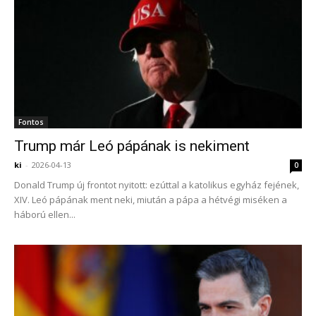
Fontos
Trump már Leó pápának is nekiment
ki
-
2026-04-13
0
Donald Trump új frontot nyitott: ezúttal a katolikus egyház fejének,
XIV. Leó pápának ment neki, miután a pápa a hétvégi miséken a
háború ellen...