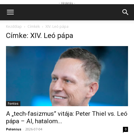
- Hirdetés -
Kezdőlap
Címkék
XIV. Leó pápa
Címke: XIV. Leó pápa
Fontos
A „tech-fasizmus” vitája: Peter Thiel vs. Leó
pápa – AI, hatalom...
Polonius
-
2026-07-04
0