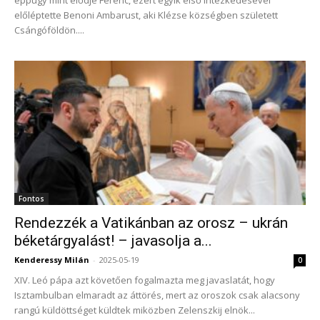
éppúgy mint elődje Ferenc, ezért egyik első intézkedésével
előléptette Benoni Ambarust, aki Klézse községben született
Csángóföldön....
Fontos
Rendezzék a Vatikánban az orosz – ukrán
béketárgyalást! – javasolja a...
Kenderessy Milán
-
2025-05-19
0
XIV. Leó pápa azt követően fogalmazta meg javaslatát, hogy
Isztambulban elmaradt az áttörés, mert az oroszok csak alacsony
rangú küldöttséget küldtek miközben Zelenszkij elnök...