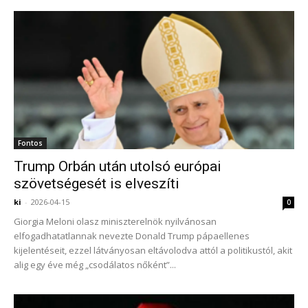
Fontos
Trump Orbán után utolsó európai
szövetségesét is elveszíti
ki
-
2026-04-15
0
Giorgia Meloni olasz miniszterelnök nyilvánosan
elfogadhatatlannak nevezte Donald Trump pápaellenes
kijelentéseit, ezzel látványosan eltávolodva attól a politikustól, akit
alig egy éve még „csodálatos nőként”...