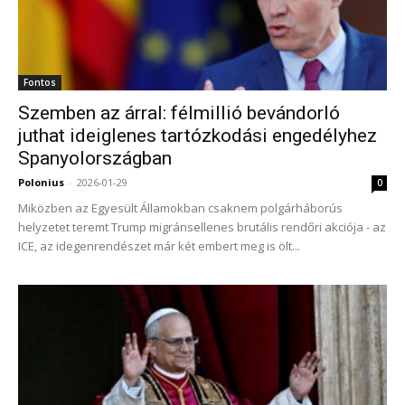
Fontos
Szemben az árral: félmillió bevándorló
juthat ideiglenes tartózkodási engedélyhez
Spanyolországban
Polonius
-
2026-01-29
0
Miközben az Egyesült Államokban csaknem polgárháborús
helyzetet teremt Trump migránsellenes brutális rendőri akciója - az
ICE, az idegenrendészet már két embert meg is ölt...